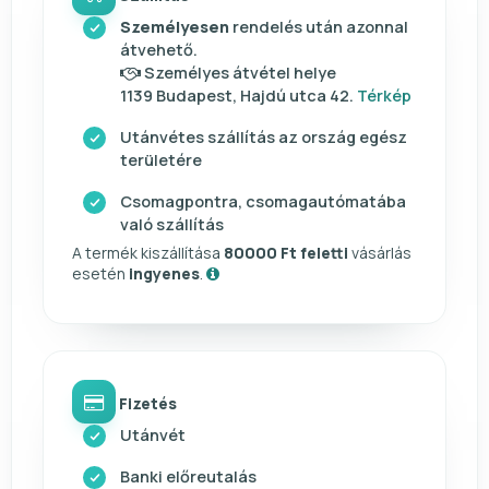
Személyesen
rendelés után azonnal
átvehető.
Személyes átvétel helye
1139 Budapest, Hajdú utca 42.
Térkép
Utánvétes szállítás az ország egész
területére
Csomagpontra, csomagautómatába
való szállítás
A termék kiszállítása
80000 Ft feletti
vásárlás
esetén
ingyenes
.
Fizetés
Utánvét
Banki előreutalás