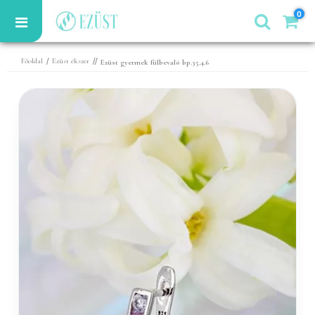
0
/
//
Főoldal
Ezüst ékszer
Ezüst gyermek fülbevaló bp.35.4.6