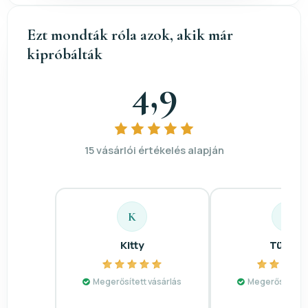
Ezt mondták róla azok, akik már
kipróbálták
4,9
15 vásárlói értékelés alapján
K
T
Kitty
Tünde
Megerősített vásárlás
Megerősített v