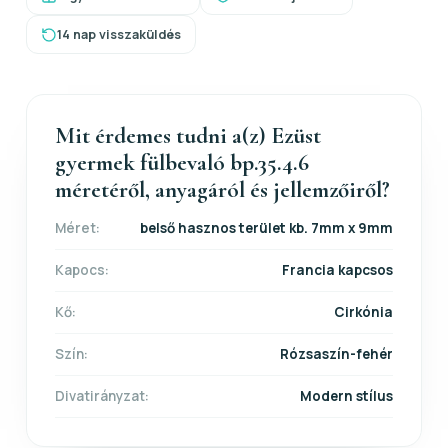
14 nap visszaküldés
Mit érdemes tudni a(z) Ezüst
gyermek fülbevaló bp.35.4.6
méretéről, anyagáról és jellemzőiről?
Méret:
belső hasznos terület kb. 7mm x 9mm
Kapocs:
Francia kapcsos
Kő:
Cirkónia
Szín:
Rózsaszín-fehér
Divatirányzat:
Modern stílus