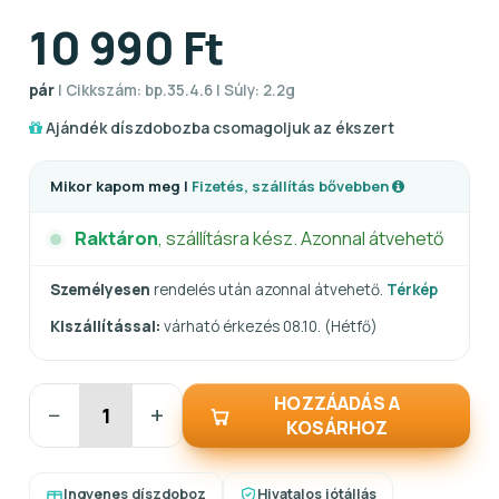
10 990 Ft
pár
| Cikkszám: bp.35.4.6 | Súly: 2.2g
Ajándék díszdobozba csomagoljuk az ékszert
Mikor kapom meg |
Fizetés, szállítás bővebben
Raktáron
, szállításra kész. Azonnal átvehető
Személyesen
rendelés után azonnal átvehető.
Térkép
Kiszállítással:
várható érkezés 08.10. (Hétfő)
HOZZÁADÁS A
−
+
KOSÁRHOZ
Ingyenes díszdoboz
Hivatalos jótállás