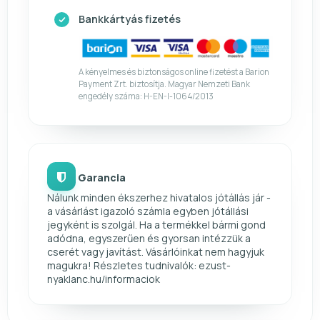
Bankkártyás fizetés
A kényelmes és biztonságos online fizetést a Barion
Payment Zrt. biztosítja. Magyar Nemzeti Bank
engedély száma: H-EN-I-1064/2013
Garancia
Nálunk minden ékszerhez hivatalos jótállás jár -
a vásárlást igazoló számla egyben jótállási
jegyként is szolgál. Ha a termékkel bármi gond
adódna, egyszerűen és gyorsan intézzük a
cserét vagy javítást. Vásárlóinkat nem hagyjuk
magukra! Részletes tudnivalók: ezust-
nyaklanc.hu/informaciok