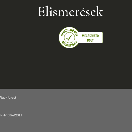
Elismerések
 Rackforest
-EN-I-1064/2013