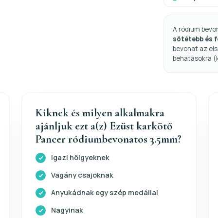
A ródium bevo
sötétebb és 
bevonat az els
behatásokra (
Kiknek és milyen alkalmakra
ajánljuk ezt a(z) Ezüst karkötő
Pancer ródiumbevonatos 3.5mm?
Igazi hölgyeknek
Vagány csajoknak
Anyukádnak egy szép medállal
Nagyinak