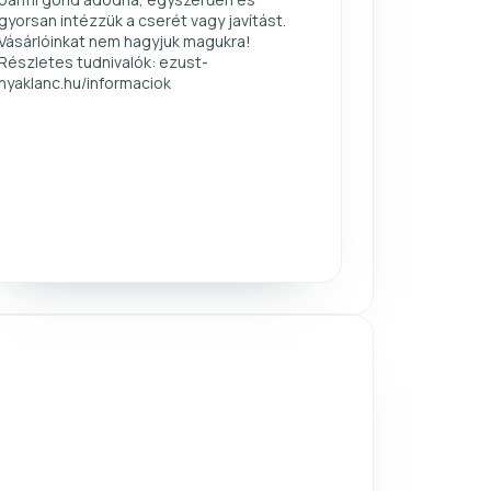
gyorsan intézzük a cserét vagy javítást.
Vásárlóinkat nem hagyjuk magukra!
Részletes tudnivalók: ezust-
nyaklanc.hu/informaciok