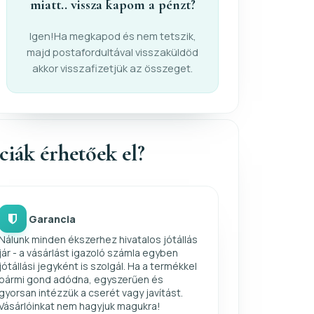
miatt.. vissza kapom a pénzt?
Igen!Ha megkapod és nem tetszik,
majd postafordultával visszaküldöd
akkor visszafizetjük az összeget.
nciák érhetőek el?
Garancia
Nálunk minden ékszerhez hivatalos jótállás
jár - a vásárlást igazoló számla egyben
jótállási jegyként is szolgál. Ha a termékkel
bármi gond adódna, egyszerűen és
gyorsan intézzük a cserét vagy javítást.
Vásárlóinkat nem hagyjuk magukra!