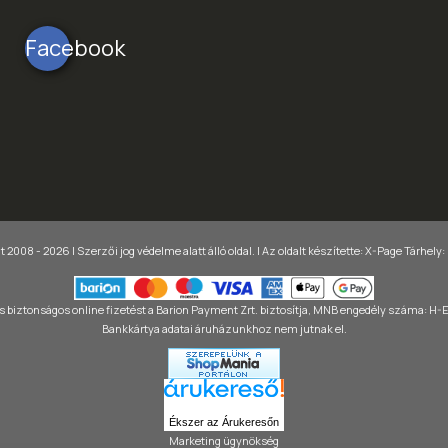
Facebook
 2008 - 2026 | Szerzői jog védelme alatt álló oldal. |
Az oldalt készítette:
X-Page
Tárhely:
 biztonságos online fizetést a Barion Payment Zrt. biztosítja, MNB engedély száma: H
Bankkártya adatai áruházunkhoz nem jutnak el.
Ékszer az Árukeresőn
Marketing ügynökség