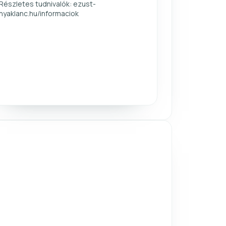
Részletes tudnivalók: ezust-
nyaklanc.hu/informaciok