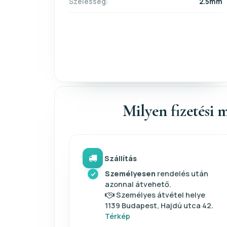
Szélesség:
2.5mm
Milyen fizetési m
Szállítás
Személyesen
rendelés után
azonnal átvehető.
Személyes átvétel helye
1139 Budapest, Hajdú utca 42.
Térkép