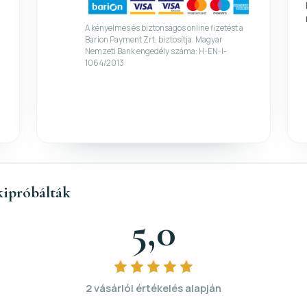
A kényelmes és biztonságos online fizetést a
Barion Payment Zrt. biztosítja. Magyar
Nemzeti Bank engedély száma: H-EN-I-
1064/2013
kipróbálták
5,0
2 vásárlói értékelés alapján