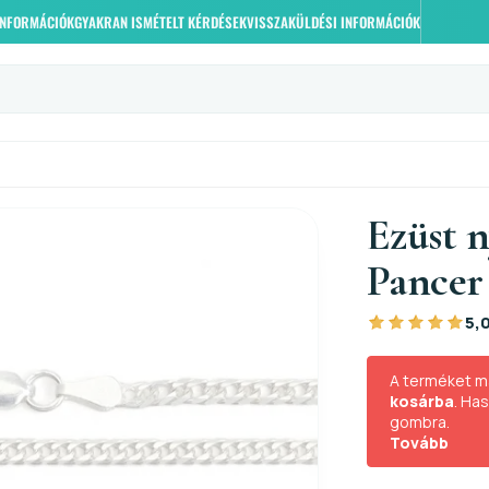
 INFORMÁCIÓK
GYAKRAN ISMÉTELT KÉRDÉSEK
VISSZAKÜLDÉSI INFORMÁCIÓK
Ezüst 
Pancer
5,
A terméket m
kosárba
. Ha
gombra.
Tovább