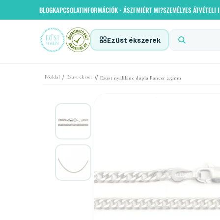
BLOG
KAPCSOLAT
INFORMÁCIÓK - ÁSZF
MIÉRT MI?
SZEMÉLYES ÁTVÉTELI
Ezüst ékszerek
/
//
Főoldal
Ezüst ékszer
Ezüst nyaklánc dupla Pancer 2.5mm