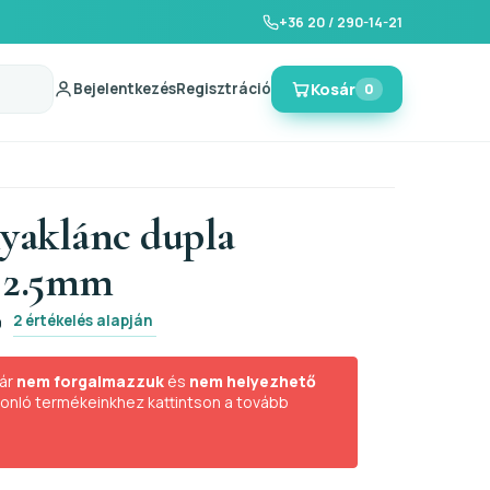
+36 20 / 290-14-21
Bejelentkezés
Regisztráció
Kosár
0
nyaklánc dupla
 2.5mm
2 értékelés alapján
0
ár
nem forgalmazzuk
és
nem helyezhető
sonló termékeinkhez kattintson a tovább