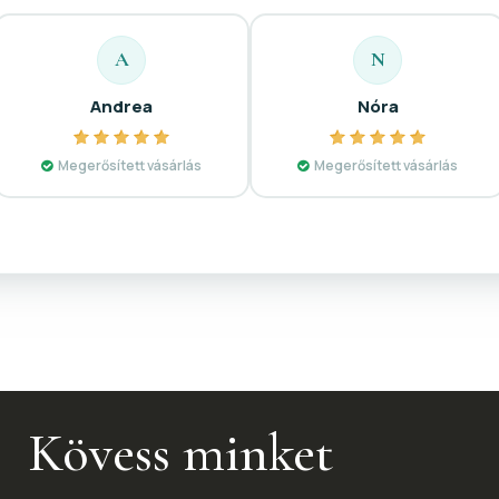
A
N
Andrea
Nóra
Megerősített vásárlás
Megerősített vásárlás
Kövess minket