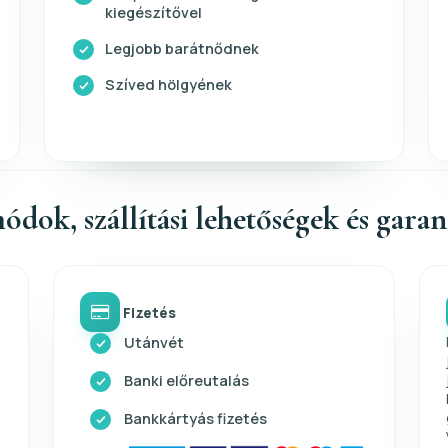
kiegészítővel
Legjobb barátnődnek
Szíved hölgyének
ódok, szállítási lehetőségek és gara
Fizetés
Utánvét
Banki előreutalás
Bankkártyás fizetés