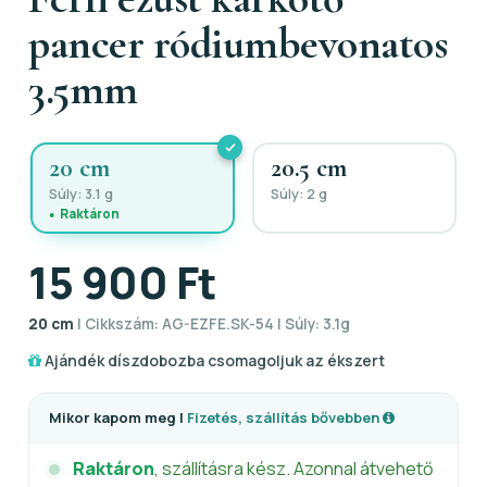
pancer ródiumbevonatos
3.5mm
20 cm
20.5 cm
Súly: 3.1 g
Súly: 2 g
Raktáron
15 900 Ft
20 cm
| Cikkszám: AG-EZFE.SK-54 | Súly: 3.1g
Ajándék díszdobozba csomagoljuk az ékszert
Mikor kapom meg |
Fizetés, szállítás bővebben
Raktáron
, szállításra kész. Azonnal átvehető