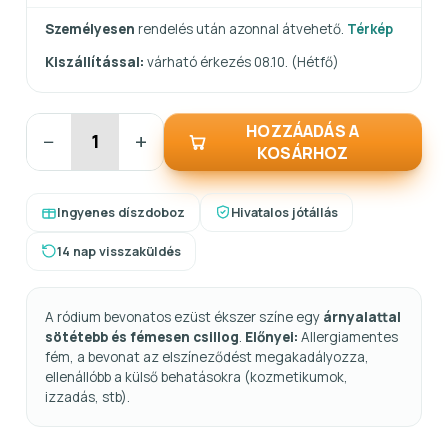
Személyesen
rendelés után azonnal átvehető.
Térkép
Kiszállítással:
várható érkezés 08.10. (Hétfő)
HOZZÁADÁS A
−
+
KOSÁRHOZ
Ingyenes díszdoboz
Hivatalos jótállás
14 nap visszaküldés
A ródium bevonatos ezüst ékszer színe egy
árnyalattal
sötétebb és fémesen csillog
.
Előnyei:
Allergiamentes
fém, a bevonat az elszíneződést megakadályozza,
ellenállóbb a külső behatásokra (kozmetikumok,
izzadás, stb).