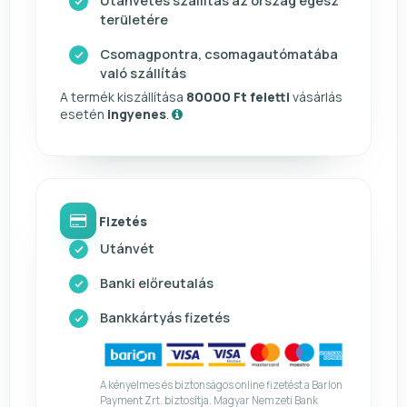
Utánvétes szállítás az ország egész
területére
Csomagpontra, csomagautómatába
való szállítás
A termék kiszállítása
80000 Ft feletti
vásárlás
esetén
ingyenes
.
Fizetés
Utánvét
Banki előreutalás
Bankkártyás fizetés
A kényelmes és biztonságos online fizetést a Barion
Payment Zrt. biztosítja. Magyar Nemzeti Bank