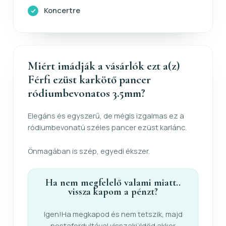
Koncertre
Miért imádják a vásárlók ezt a(z)
Férfi ezüst karkötő pancer
ródiumbevonatos 3.5mm?
Elegáns és egyszerű, de mégis izgalmas ez a
ródiumbevonatú széles pancer ezüst karlánc.
Önmagában is szép, egyedi ékszer.
Ha nem megfelelő valami miatt..
vissza kapom a pénzt?
Igen!Ha megkapod és nem tetszik, majd
postafordultával visszaküldöd akkor