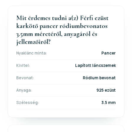
Mit érdemes tudni a(z) Férfi ezüst
karkötő pancer ródiumbevonatos
3.5mm méretéről, anyagáról és
jellemzőiről?
Nyaklánc minta:
Pancer
Kivitel:
Lapított láncszemek
Bevonat:
Ródium bevonat
Anyaga:
925 ezüst
Szélesség:
3.5 mm