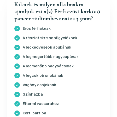
Kiknek és milyen alkalmakra
ajánljuk ezt a(z) Férfi ezüst karkötő
pancer ródiumbevonatos 3.5mm?
Erős férfiaknak
A részletekre odafigyelőknek
A legkedvesebb apukának
A legmegértőbb nagypapának
A legmenőbb nagybácsinak
A legcukibb unokának
Vagány csajoknak
Színházba
Éttermi vacsorához
Kerti partiba