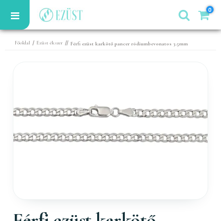
0
/
//
Főoldal
Ezüst ékszer
Férfi ezüst karkötő pancer ródiumbevonatos 3.5mm
Férfi ezüst karkötő