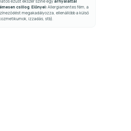
natos ezüst ékszer színe egy
árnyalattal
fémesen csillog
.
Előnyei:
Allergiamentes fém, a
zíneződést megakadályozza, ellenállóbb a külső
kozmetikumok, izzadás, stb).