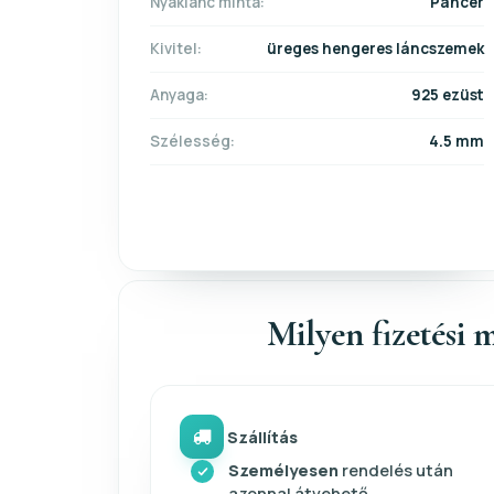
Nyaklánc minta:
Pancer
Kivitel:
üreges hengeres láncszemek
Anyaga:
925 ezüst
Szélesség:
4.5 mm
Milyen fizetési m
Szállítás
Személyesen
rendelés után
azonnal átvehető.