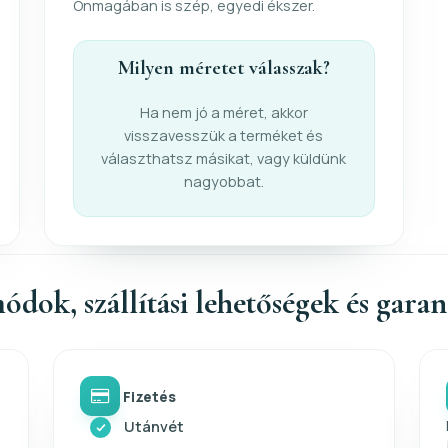
Önmagában is szép, egyedi ékszer.
Milyen méretet válasszak?
Ha nem jó a méret, akkor
visszavesszük a terméket és
választhatsz másikat, vagy küldünk
nagyobbat.
ódok, szállítási lehetőségek és gara
Fizetés
Utánvét