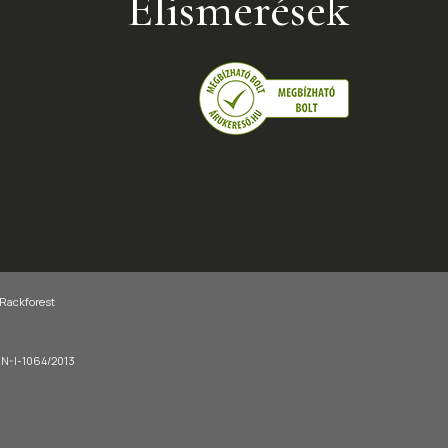
Elismerések
 Rackforest
-EN-I-1064/2013