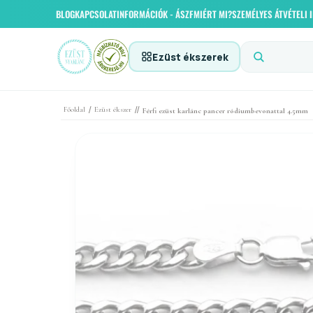
BLOG
KAPCSOLAT
INFORMÁCIÓK - ÁSZF
MIÉRT MI?
SZEMÉLYES ÁTVÉTELI
Ezüst ékszerek
/
//
Főoldal
Ezüst ékszer
Férfi ezüst karlánc pancer ródiumbevonattal 4.5mm