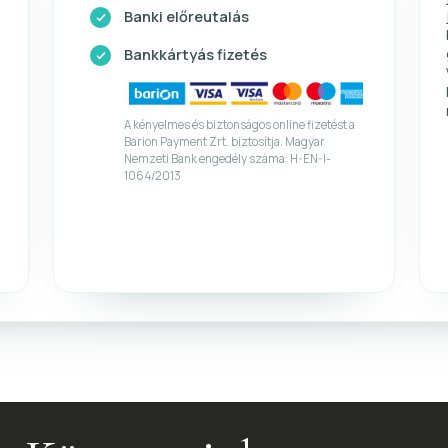
Banki előreutalás
Bankkártyás fizetés
A kényelmes és biztonságos online fizetést a
Barion Payment Zrt. biztosítja. Magyar
Nemzeti Bank engedély száma: H-EN-I-
1064/2013