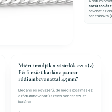
A ródium bevo
sötétebb és 
bevonat az els
behatásokra (
Miért imádják a vásárlók ezt a(z)
Férfi ezüst karlánc pancer
ródiumbevonattal 4.5mm?
Elegáns és egyszerű, de mégis izgalmas ez
a ródiumbevonatú széles pancer ezüst
karlánc.