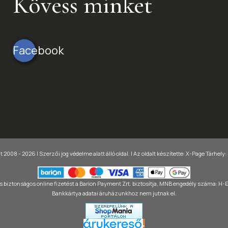
Kövess minket
Facebook
 2008 - 2026 | Szerzői jog védelme alatt álló oldal. |
Az oldalt készítette:
X-Page
Tárhely:
 biztonságos online fizetést a Barion Payment Zrt. biztosítja, MNB engedély száma: H
Bankkártya adatai áruházunkhoz nem jutnak el.