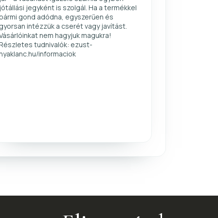
jótállási jegyként is szolgál. Ha a termékkel
bármi gond adódna, egyszerűen és
gyorsan intézzük a cserét vagy javítást.
Vásárlóinkat nem hagyjuk magukra!
Részletes tudnivalók: ezust-
nyaklanc.hu/informaciok