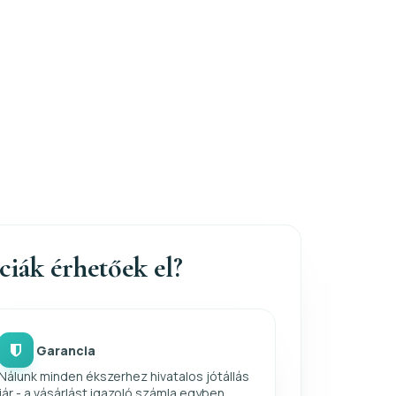
nciák érhetőek el?
Garancia
Nálunk minden ékszerhez hivatalos jótállás
jár - a vásárlást igazoló számla egyben