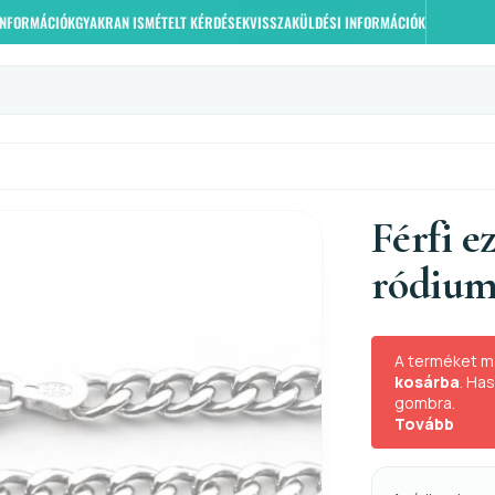
 INFORMÁCIÓK
GYAKRAN ISMÉTELT KÉRDÉSEK
VISSZAKÜLDÉSI INFORMÁCIÓK
Férfi e
ródium
A terméket m
kosárba
. Ha
gombra.
Tovább