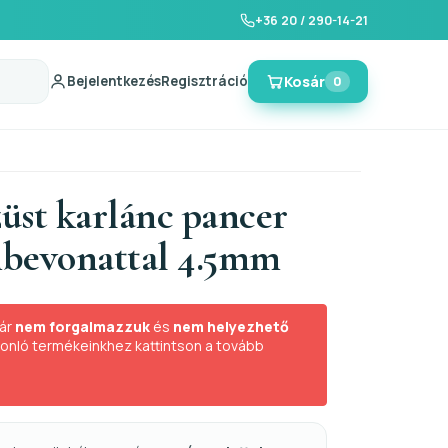
+36 20 / 290-14-21
Bejelentkezés
Regisztráció
Kosár
0
züst karlánc pancer
bevonattal 4.5mm
ár
nem forgalmazzuk
és
nem helyezhető
sonló termékeinkhez kattintson a tovább