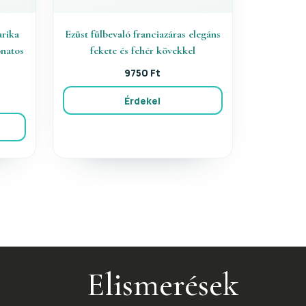
arika
Ezüst fülbevaló franciazáras elegáns
natos
fekete és fehér kövekkel
9750 Ft
Érdekel
Elismerések