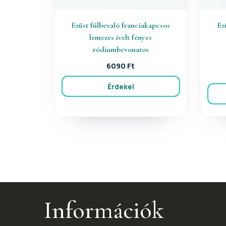
Ezüst fülbevaló franciakapcsos
Ez
lemezes ívelt fényes
ródiumbevonatos
6090 Ft
Érdekel
Információk