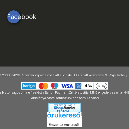
Facebook
 2008 - 2026 | Szerzői jog védelme alatt álló oldal. |
Az oldalt készítette:
X-Page
Tárhely:
 biztonságos online fizetést a Barion Payment Zrt. biztosítja, MNB engedély száma: H
Bankkártya adatai áruházunkhoz nem jutnak el.
Ékszer az Árukeresőn