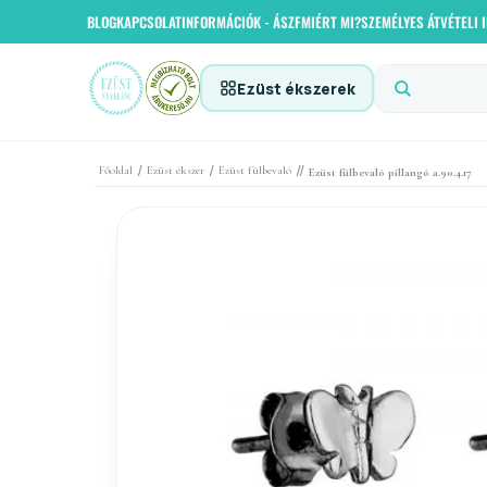
BLOG
KAPCSOLAT
INFORMÁCIÓK - ÁSZF
MIÉRT MI?
SZEMÉLYES ÁTVÉTELI
Ezüst ékszerek
/
/
//
Főoldal
Ezüst ékszer
Ezüst fülbevaló
Ezüst fülbevaló pillangó a.90.4.17