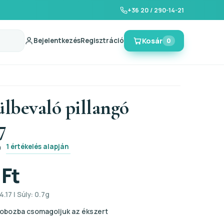
+36 20 / 290-14-21
Bejelentkezés
Regisztráció
Kosár
0
ülbevaló pillangó
7
1 értékelés alapján
0
 Ft
.17 | Súly: 0.7g
obozba csomagoljuk az ékszert