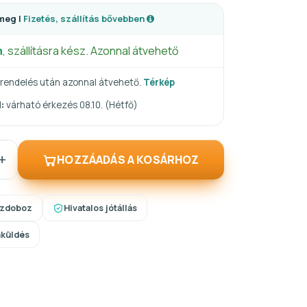
meg |
Fizetés, szállítás bővebben
n
, szállításra kész. Azonnal átvehető
rendelés után azonnal átvehető.
Térkép
:
várható érkezés 08.10. (Hétfő)
+
HOZZÁADÁS A KOSÁRHOZ
szdoboz
Hivatalos jótállás
aküldés