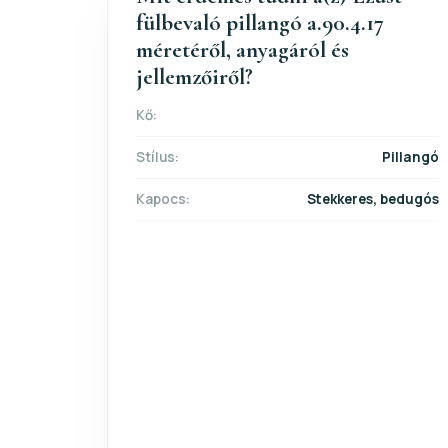
fülbevaló pillangó a.90.4.17
méretéről, anyagáról és
jellemzőiről?
Kő:
Stílus:
Pillangó
Kapocs:
Stekkeres, bedugós