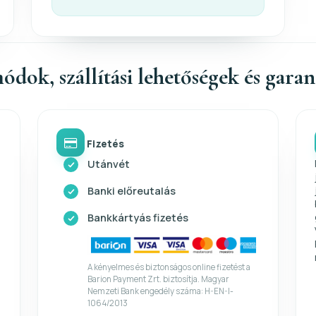
ódok, szállítási lehetőségek és gara
Fizetés
Utánvét
Banki előreutalás
Bankkártyás fizetés
A kényelmes és biztonságos online fizetést a
Barion Payment Zrt. biztosítja. Magyar
Nemzeti Bank engedély száma: H-EN-I-
1064/2013