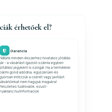
nciák érhetőek el?
Garancia
Nálunk minden ékszerhez hivatalos jótállás
jár - a vásárlást igazoló számla egyben
jótállási jegyként is szolgál. Ha a termékkel
bármi gond adódna, egyszerűen és
gyorsan intézzük a cserét vagy javítást.
Vásárlóinkat nem hagyjuk magukra!
Részletes tudnivalók: ezust-
nyaklanc.hu/informaciok