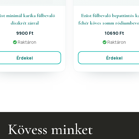
üst minimál karika fülbevaló
Ezüst fülbevaló bepattintós k
diszkrét zárral
fehér köves 10mm ródiumbevo
9900 Ft
10690 Ft
Raktáron
Raktáron
Érdekel
Érdekel
Kövess minket