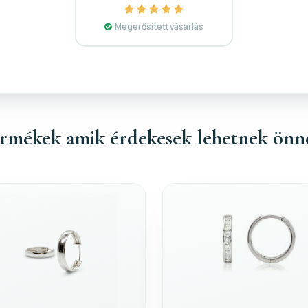
Megerősített vásárlás
rmékek amik érdekesek lehetnek önn