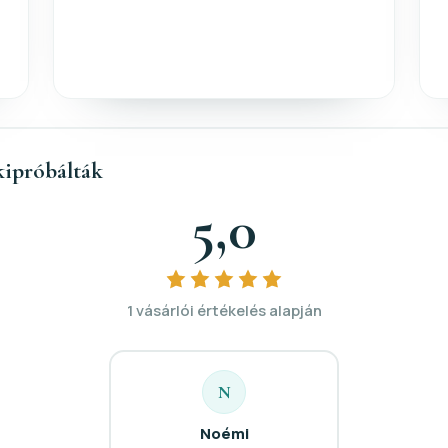
kipróbálták
5,0
1 vásárlói értékelés alapján
N
Noémi