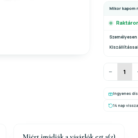
Mikor kapom 
Raktáro
Személyesen
Kiszállítással
−
Ingyenes dí
14 nap vissz
Miért imádják a vásárlók ezt a(z)