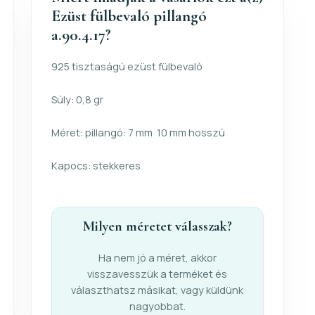
Ezüst fülbevaló pillangó
a.90.4.17?
925 tisztaságú ezüst fülbevaló
Súly: 0,8 gr
Méret: pillangó: 7 mm 10 mm hosszú
Kapocs: stekkeres
Milyen méretet válasszak?
Ha nem jó a méret, akkor
visszavesszük a terméket és
választhatsz másikat, vagy küldünk
nagyobbat.