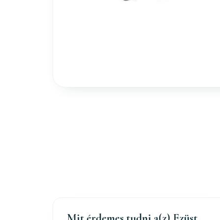
Mit érdemes tudni a(z) Ezüst