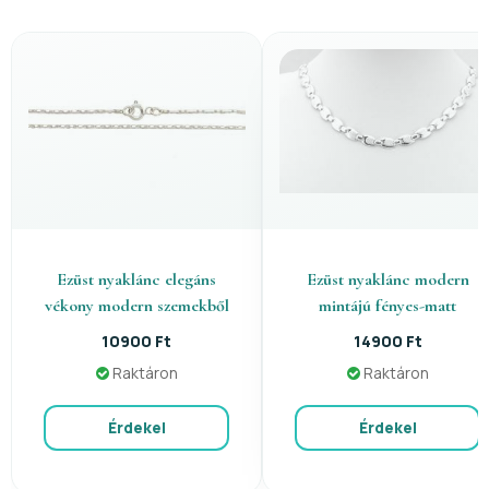
Ezüst nyaklánc elegáns
Ezüst nyaklánc modern
vékony modern szemekből
mintájú fényes-matt
10900 Ft
14900 Ft
Raktáron
Raktáron
Érdekel
Érdekel