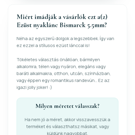
Miért imádják a vásárlók ezt a(z)
Ezüst nyaklánc Bismarck 5.5mm?
Néha az egyszerű dolgok a legszebbek. Így van
ez ezzel a stílusos ezüst lánccal is!
Tökéletes választás önállóan, bármilyen
alkalomra, télen vagy nyáron, elegáns vagy
baráti alkalmakra, otthon, utcán, színházban,
vagy éppen egy romantikus randevún... Ez az
igazi jolly joker! :)
Milyen méretet válasszak?
Ha nem jó a méret, akkor visszavesszük a
terméket és választhatsz másikat, vagy
küldünk nagyobbat.