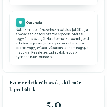
Garancia
Nálunk minden ékszerhez hivatalos jótállás jár -
a vásárlást igazoló számla egyben jótállási
jegyként is szolgál. Ha a termékkel bármi gond
adódna, egyszerűen és gyorsan intézzük a
cserét vagy javítást. Vásárlóinkat nem hagyjuk
magukra! Részletes tudnivalók: ezust-
nyaklanc.hu/informaciok
Ezt mondták róla azok, akik már
kipróbálták
5,0