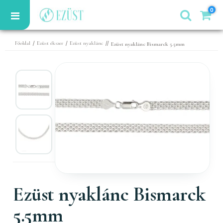
0
/
/
//
Főoldal
Ezüst ékszer
Ezüst nyaklánc
Ezüst nyaklánc Bismarck 5.5mm
Ezüst nyaklánc Bismarck
5.5mm