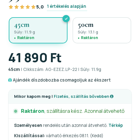
1 értékelés alapján
5,0
45cm
50cm
Súly: 11.9 g
Súly: 13.1 g
Raktáron
Raktáron
41 890 Ft
45cm
| Cikkszám: AG-EZEZ.LP-22 | Súly: 11.9g
Ajándék díszdobozba csomagoljuk az ékszert
Mikor kapom meg |
Fizetés, szállítás bővebben
Raktáron
, szállításra kész. Azonnal átvehető
Személyesen
rendelés után azonnal átvehető.
Térkép
Kiszállítással:
várható érkezés 08.11. (Kedd)