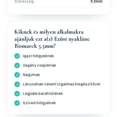
Szélesség:
5.5mm
Kiknek és milyen alkalmakra
ajánljuk ezt a(z) Ezüst nyaklánc
Bismarck 5.5mm?
Igazi hölgyeknek
Vagány csajoknak
Nagyinak
Lányodnak valami izgalmas kiegészítővel
Legjobb barátnődnek
Szíved hölgyének