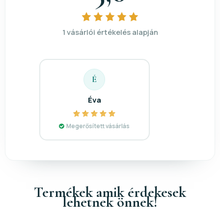
1 vásárlói értékelés alapján
É
Éva
Megerősített vásárlás
Termékek amik érdekesek
lehetnek önnek!