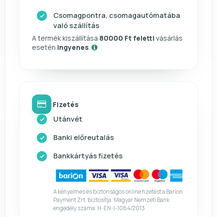
Csomagpontra, csomagautómatába
való szállítás
A termék kiszállítása
80000 Ft feletti
vásárlás
esetén
ingyenes
.
Fizetés
Utánvét
Banki előreutalás
Bankkártyás fizetés
A kényelmes és biztonságos online fizetést a Barion
Payment Zrt. biztosítja. Magyar Nemzeti Bank
engedély száma: H-EN-I-1064/2013