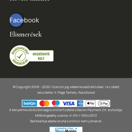
Facebook
Elismerések
© Copyright 2008 - 2026 | Szerzői jog védelme alatt álló oldal. |
Az oldalt
készítette:
X-Page
Tárhely: Rackforest
A kényelmes és biztonságos online fizetést a Barion Payment Zrt. biztosítja,
MNB engedély száma: H-EN-I-1064/2013
Bankkártya adatai áruházunkhoz nem jutnak el.