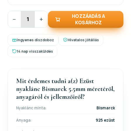
HOZZÁADÁS A
−
+
KOSÁRHOZ
Ingyenes díszdoboz
Hivatalos jótállás
14 nap visszaküldés
Mit érdemes tudni a(z) Ezüst
nyaklánc Bismarck 5.5mm méretéről,
anyagáról és jellemzőiről?
Nyaklánc minta:
Bismarck
Anyaga:
925 ezüst