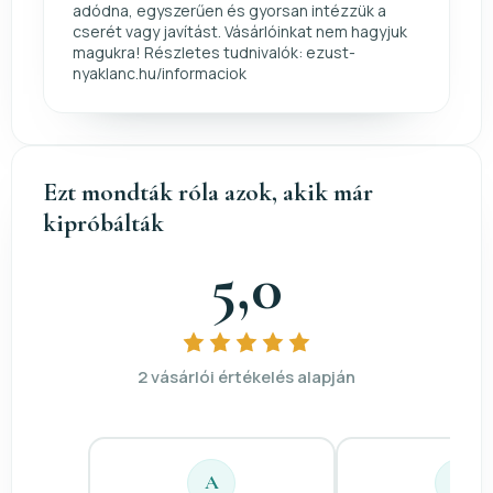
adódna, egyszerűen és gyorsan intézzük a
cserét vagy javítást. Vásárlóinkat nem hagyjuk
magukra! Részletes tudnivalók: ezust-
nyaklanc.hu/informaciok
Ezt mondták róla azok, akik már
kipróbálták
5,0
2 vásárlói értékelés alapján
A
A