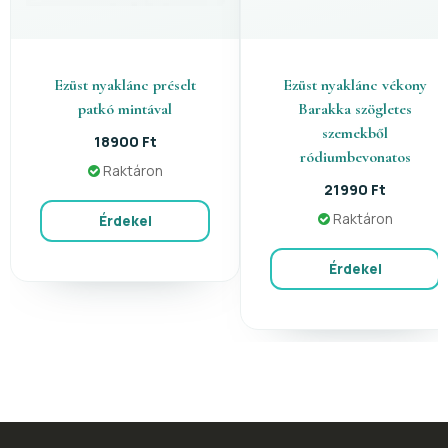
Ezüst nyaklánc préselt
Ezüst nyaklánc vékony
patkó mintával
Barakka szögletes
szemekből
18900 Ft
ródiumbevonatos
Raktáron
21990 Ft
Raktáron
Érdekel
Érdekel