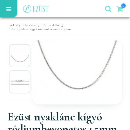
0
/
/
//
Főoldal
Ezüst ékszer
Ezüst nyaklánc
Ezüst nyaklánc kígyó ródiumbevonatos 1.5mm
Ezüst nyaklánc kígyó
ródiumbevonatos 1.5mm