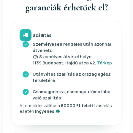
garanciák érhetőek el?
Szállítás
Személyesen
rendelés után azonnal
átvehető.
Személyes átvétel helye
1139 Budapest, Hajdú utca 42.
Térkép
Utánvétes szállítás az ország egész
területére
Csomagpontra, csomagautómatába
való szállítás
A termék kiszállítása
80000 Ft feletti
vásárlás
esetén
ingyenes
.