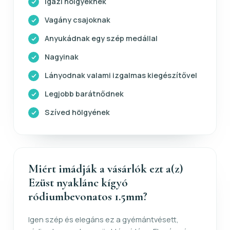
Igazi hölgyeknek
Vagány csajoknak
Anyukádnak egy szép medállal
Nagyinak
Lányodnak valami izgalmas kiegészítővel
Legjobb barátnődnek
Szíved hölgyének
Miért imádják a vásárlók ezt a(z)
Ezüst nyaklánc kígyó
ródiumbevonatos 1.5mm?
Igen szép és elegáns ez a gyémántvésett,