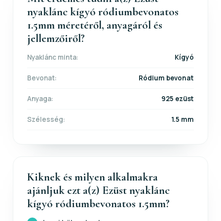
nyaklánc kígyó ródiumbevonatos
1.5mm méretéről, anyagáról és
jellemzőiről?
Nyaklánc minta:
Kígyó
Bevonat:
Ródium bevonat
Anyaga:
925 ezüst
Szélesség:
1.5 mm
Kiknek és milyen alkalmakra
ajánljuk ezt a(z) Ezüst nyaklánc
kígyó ródiumbevonatos 1.5mm?