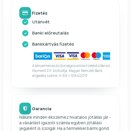
Fizetés
Utánvét
Banki előreutalás
Bankkártyás fizetés
A kényelmes és biztonságos online fizetést a Barion
Payment Zrt. biztosítja. Magyar Nemzeti Bank
engedély száma: H-EN-I-1064/2013
Garancia
Nálunk minden ékszerhez hivatalos jótállás jár -
a vásárlást igazoló számla egyben jótállási
jegyként is szolgál. Ha a termékkel bármi gond