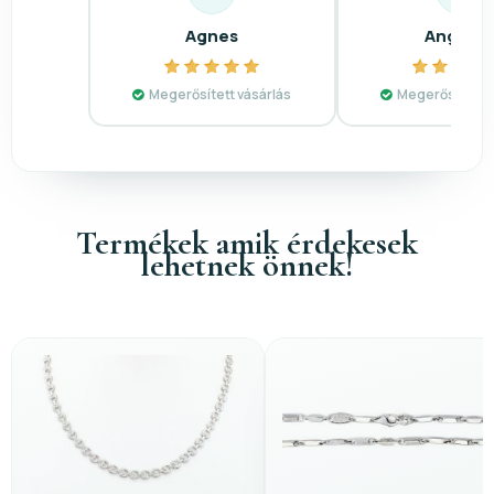
Agnes
Angelik
Megerősített vásárlás
Megerősített v
Termékek amik érdekesek
lehetnek önnek!