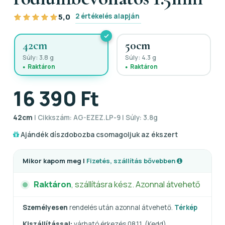
2 értékelés alapján
5,0
42cm
50cm
Súly: 3.8 g
Súly: 4.3 g
Raktáron
Raktáron
16 390 Ft
42cm
| Cikkszám: AG-EZEZ.LP-9 | Súly: 3.8g
Ajándék díszdobozba csomagoljuk az ékszert
Mikor kapom meg |
Fizetés, szállítás bővebben
Raktáron
, szállításra kész. Azonnal átvehető
Személyesen
rendelés után azonnal átvehető.
Térkép
Kiszállítással:
várható érkezés 08.11. (Kedd)