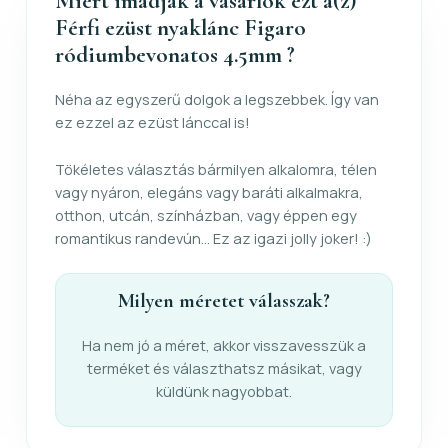
Miért imádják a vásárlók ezt a(z)
Férfi ezüst nyaklánc Figaro
ródiumbevonatos 4.5mm ?
Néha az egyszerű dolgok a legszebbek. Így van
ez ezzel az ezüst lánccal is!
Tökéletes választás bármilyen alkalomra, télen
vagy nyáron, elegáns vagy baráti alkalmakra,
otthon, utcán, színházban, vagy éppen egy
romantikus randevún... Ez az igazi jolly joker! :)
Milyen méretet válasszak?
Ha nem jó a méret, akkor visszavesszük a
terméket és választhatsz másikat, vagy
küldünk nagyobbat.