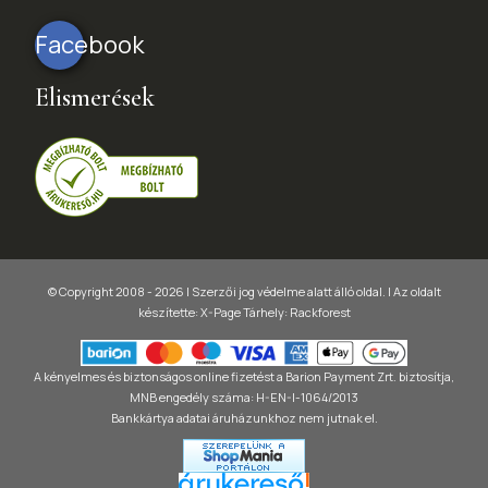
Facebook
Elismerések
© Copyright 2008 - 2026 | Szerzői jog védelme alatt álló oldal. |
Az oldalt
készítette:
X-Page
Tárhely: Rackforest
A kényelmes és biztonságos online fizetést a Barion Payment Zrt. biztosítja,
MNB engedély száma: H-EN-I-1064/2013
Bankkártya adatai áruházunkhoz nem jutnak el.