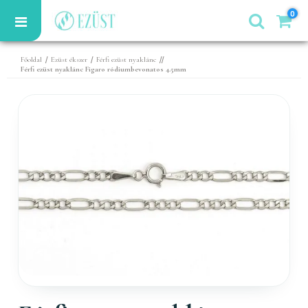
0
/
/
//
Főoldal
Ezüst ékszer
Férfi ezüst nyaklánc
Férfi ezüst nyaklánc Figaro ródiumbevonatos 4.5mm