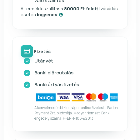
való szállítás
A termék kiszállítása
80000 Ft feletti
vásárlás
esetén
ingyenes
.
Fizetés
Utánvét
Banki előreutalás
Bankkártyás fizetés
A kényelmes és biztonságos online fizetést a Barion
Payment Zrt. biztosítja. Magyar Nemzeti Bank
engedély száma: H-EN-I-1064/2013