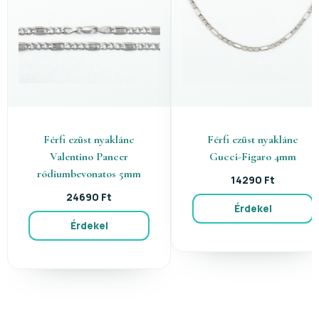
Férfi ezüst nyaklánc
Férfi ezüst nyaklánc
Valentino Pancer
Gucci-Figaro 4mm
ródiumbevonatos 5mm
14290 Ft
24690 Ft
Érdekel
Érdekel