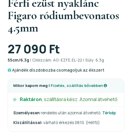
Férfi ezüst nyaklánc
Figaro ródiumbevonatos
4.5mm
27 090 Ft
55cm/6.3g
| Cikkszám: AG-EZFE.EL-22 | Súly: 6.3g
Ajándék díszdobozba csomagoljuk az ékszert
Mikor kapom meg |
Fizetés, szállítás bővebben
Raktáron
, szállításra kész. Azonnal átvehető
Személyesen
rendelés után azonnal átvehető.
Térkép
Kiszállítással:
várható érkezés 08.10. (Hétfő)