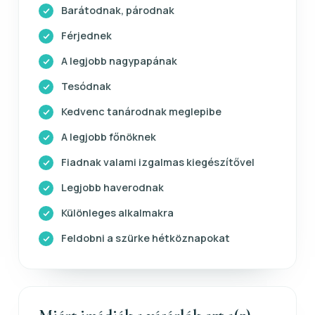
Barátodnak, párodnak
Férjednek
A legjobb nagypapának
Tesódnak
Kedvenc tanárodnak meglepibe
A legjobb főnöknek
Fiadnak valami izgalmas kiegészítővel
Legjobb haverodnak
Különleges alkalmakra
Feldobni a szürke hétköznapokat