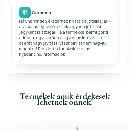
Garancia
Nálunk minden ékszerhez hivatalos jótállás jár -
a vásárlást igazoló számla egyben jótállási
jegyként is szolgál. Ha a termékkel bármi gond
adódna, egyszerűen és gyorsan intézzük a
cserét vagy javítást. Vásárlóinkat nem hagyjuk
magukra! Részletes tudnivalók: ezust-
nyaklanc.hu/informaciok
Termékek amik érdekesek
lehetnek önnek!