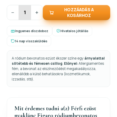
HOZZÁADÁS A
−
+
KOSÁRHOZ
Ingyenes díszdoboz
Hivatalos jótállás
14 nap visszaküldés
A ródium bevonatos ezüst ékszer színe egy
árnyalattal
sötétebb és fémesen csillog
.
Előnyei:
Allergiamentes
fém, a bevonat az elszíneződést megakadályozza,
ellenállóbb a külső behatásokra (kozmetikumok,
izzadás, stb).
Mit érdemes tudni a(z) Férfi ezüst
nyaklánc Figaro ródiumbevonatos