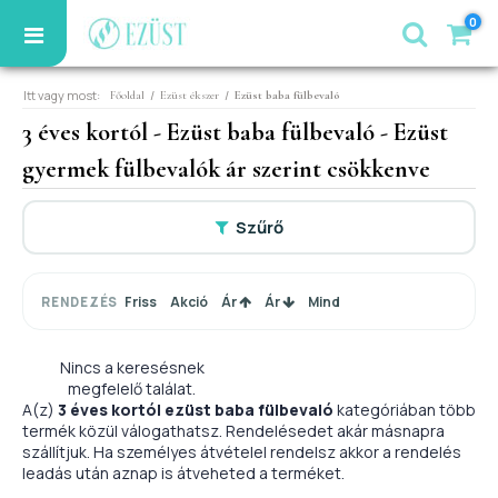
0
Itt vagy most:
/
/
Főoldal
Ezüst ékszer
Ezüst baba fülbevaló
3 éves kortól - Ezüst baba fülbevaló - Ezüst
gyermek fülbevalók ár szerint csökkenve
Szűrő
Friss
Akció
Ár
Ár
Mind
RENDEZÉS
Nincs a keresésnek
megfelelő találat.
A(z)
3 éves kortól ezüst baba fülbevaló
kategóriában több
termék közül válogathatsz. Rendelésedet akár másnapra
szállítjuk. Ha személyes átvételel rendelsz akkor a rendelés
leadás után aznap is átveheted a terméket.