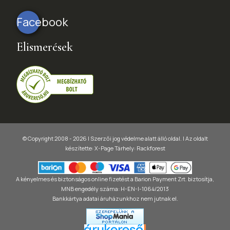
Facebook
Elismerések
© Copyright 2008 - 2026 | Szerzői jog védelme alatt álló oldal. |
Az oldalt
készítette:
X-Page
Tárhely: Rackforest
A kényelmes és biztonságos online fizetést a Barion Payment Zrt. biztosítja,
MNB engedély száma: H-EN-I-1064/2013
Bankkártya adatai áruházunkhoz nem jutnak el.