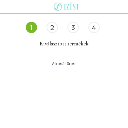
1
2
3
4
Kiválasztott termékek
A kosár üres.