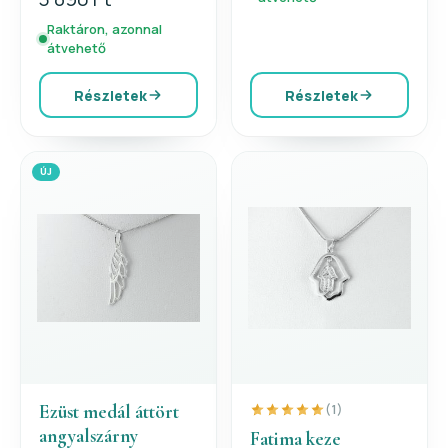
Raktáron, azonnal
átvehető
Részletek
Részletek
ÚJ
Ezüst medál áttört
(1)
angyalszárny
Fatima keze