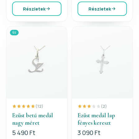
Részletek
Részletek
ÚJ
(12)
(2)
Ezüst betű medál
Ezüst medál lap
nagy méret
fényes kereszt
5 490 Ft
3 090 Ft