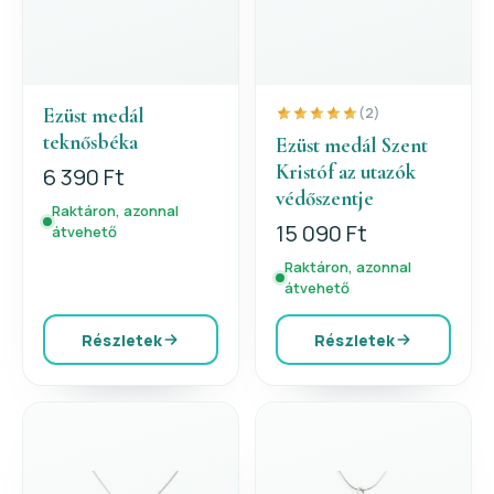
Ezüst medál
(2)
teknősbéka
Ezüst medál Szent
Kristóf az utazók
6 390 Ft
védőszentje
Raktáron, azonnal
15 090 Ft
átvehető
Raktáron, azonnal
átvehető
Részletek
Részletek