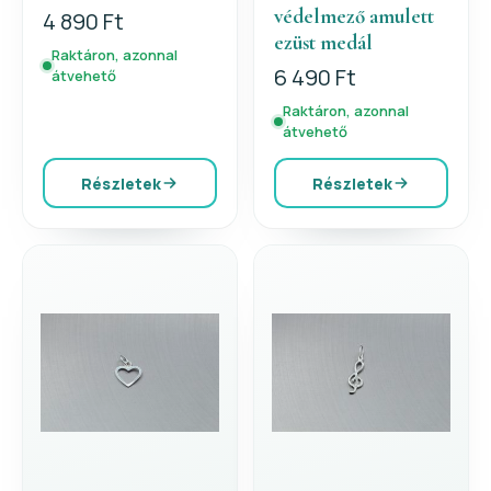
védelmező amulett
4 890 Ft
ezüst medál
Raktáron, azonnal
6 490 Ft
átvehető
Raktáron, azonnal
átvehető
Részletek
Részletek