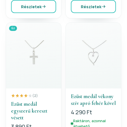
Részletek
Részletek
ÚJ
Ezüst medál vékony
(2)
szív apró fehér kővel
Ezüst medál
egyszerű kereszt
4 290 Ft
vésett
Raktáron, azonnal
3 890 Ft
átvehető