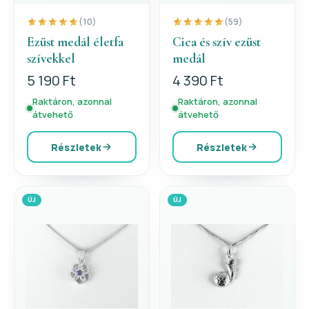
(10)
(59)
Ezüst medál életfa
Cica és szív ezüst
szívekkel
medál
5 190 Ft
4 390 Ft
Raktáron, azonnal
Raktáron, azonnal
átvehető
átvehető
Részletek
Részletek
ÚJ
ÚJ