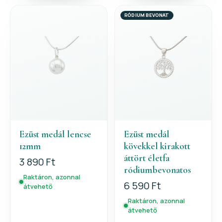
RÓDIUM BEVONAT
Ezüst medál lencse
Ezüst medál
12mm
kövekkel kirakott
áttört életfa
3 890 Ft
ródiumbevonatos
Raktáron, azonnal
6 590 Ft
átvehető
Raktáron, azonnal
átvehető