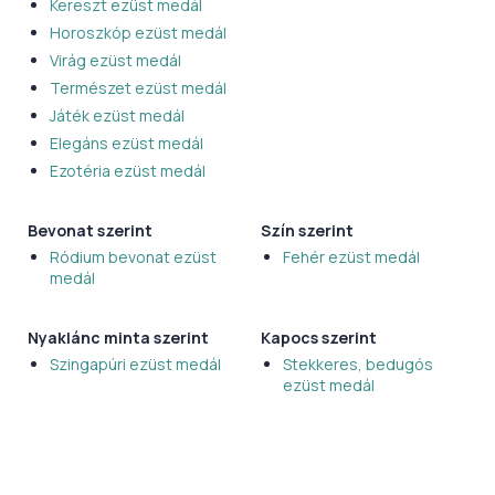
Kereszt ezüst medál
Horoszkóp ezüst medál
Virág ezüst medál
Természet ezüst medál
Játék ezüst medál
Elegáns ezüst medál
Ezotéria ezüst medál
Bevonat szerint
Szín szerint
Ródium bevonat ezüst
Fehér ezüst medál
medál
Nyaklánc minta szerint
Kapocs szerint
Szingapúri ezüst medál
Stekkeres, bedugós
ezüst medál