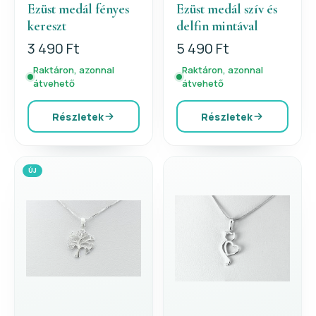
Ezüst medál fényes
Ezüst medál szív és
kereszt
delfin mintával
3 490 Ft
5 490 Ft
Raktáron, azonnal
Raktáron, azonnal
átvehető
átvehető
Részletek
Részletek
ÚJ