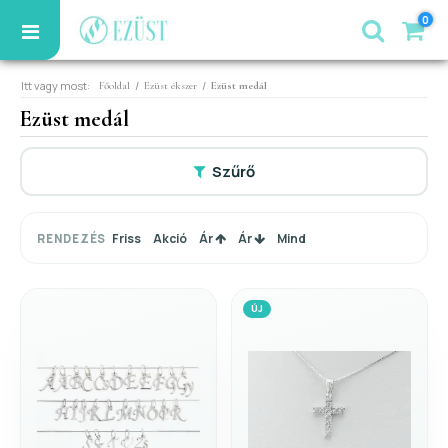
0
Itt vagy most:
/
/
Főoldal
Ezüst ékszer
Ezüst medál
Ezüst medál
Szűrő
Friss
Akció
Ár
Ár
Mind
RENDEZÉS
ÚJ