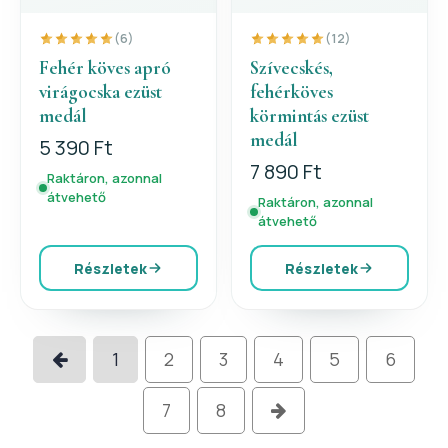
(6)
(12)
Fehér köves apró
Szívecskés,
virágocska ezüst
fehérköves
medál
körmintás ezüst
medál
5 390 Ft
7 890 Ft
Raktáron, azonnal
átvehető
Raktáron, azonnal
átvehető
Részletek
Részletek
1
2
3
4
5
6
7
8