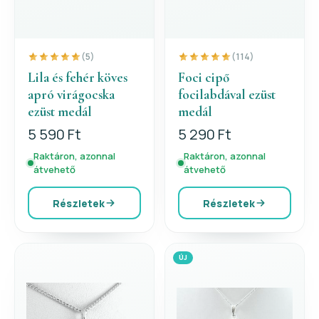
(5)
(114)
Lila és fehér köves
Foci cipő
apró virágocska
focilabdával ezüst
ezüst medál
medál
5 590 Ft
5 290 Ft
Raktáron, azonnal
Raktáron, azonnal
átvehető
átvehető
Részletek
Részletek
ÚJ