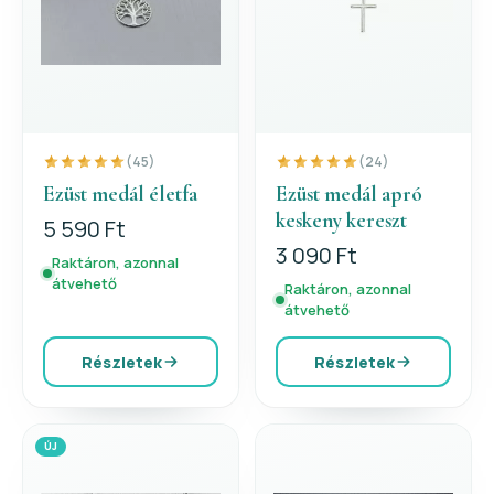
(45)
(24)
Ezüst medál életfa
Ezüst medál apró
keskeny kereszt
5 590 Ft
3 090 Ft
Raktáron, azonnal
átvehető
Raktáron, azonnal
átvehető
Részletek
Részletek
ÚJ