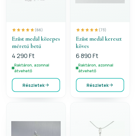
(66)
(73)
Ezüst medál közepes
Ezüst medál kereszt
méretű betű
köves
4 290 Ft
6 890 Ft
Raktáron, azonnal
Raktáron, azonnal
átvehető
átvehető
Részletek
Részletek