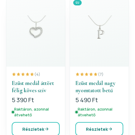
ÚJ
(4)
(7)
Ezüst medál áttört
Ezüst medál nagy
félig köves szív
nyomtatott betű
5 390 Ft
5 490 Ft
Raktáron, azonnal
Raktáron, azonnal
átvehető
átvehető
Részletek
Részletek