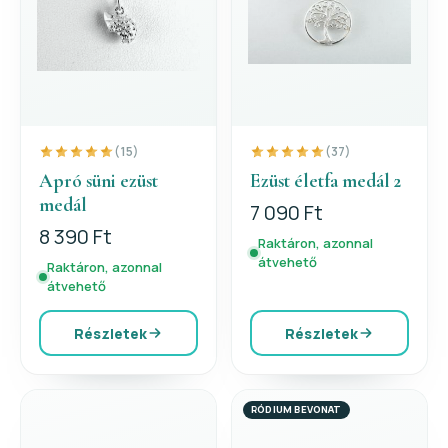
(15)
(37)
Apró süni ezüst
Ezüst életfa medál 2
medál
7 090 Ft
8 390 Ft
Raktáron, azonnal
átvehető
Raktáron, azonnal
átvehető
Részletek
Részletek
RÓDIUM BEVONAT