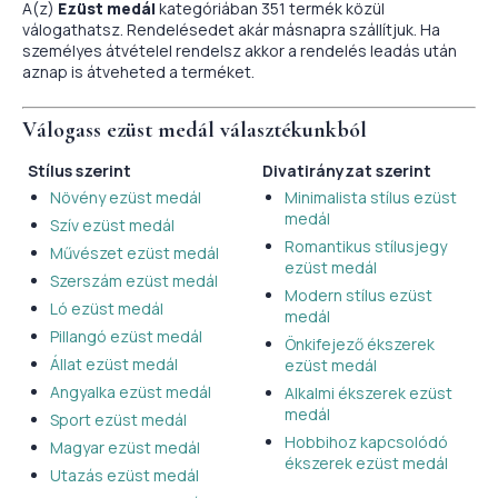
A(z)
Ezüst medál
kategóriában 351 termék közül
válogathatsz. Rendelésedet akár másnapra szállítjuk. Ha
személyes átvételel rendelsz akkor a rendelés leadás után
aznap is átveheted a terméket.
Válogass
ezüst medál
választékunkból
Stílus szerint
Divatirányzat szerint
Növény ezüst medál
Minimalista stílus ezüst
medál
Szív ezüst medál
Romantikus stílusjegy
Művészet ezüst medál
ezüst medál
Szerszám ezüst medál
Modern stílus ezüst
Ló ezüst medál
medál
Pillangó ezüst medál
Önkifejező ékszerek
Állat ezüst medál
ezüst medál
Angyalka ezüst medál
Alkalmi ékszerek ezüst
medál
Sport ezüst medál
Hobbihoz kapcsolódó
Magyar ezüst medál
ékszerek ezüst medál
Utazás ezüst medál