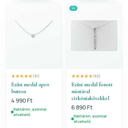
ÚJ
(31)
(52)
Ezüst medál apró
Ezüst medál fonott
button
mintával
cirkóniakövekkel
4 990 Ft
6 890 Ft
Raktáron, azonnal
átvehető
Raktáron, azonnal
átvehető