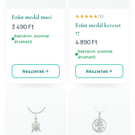
Ezüst medál maci
(2)
Ezüst medál kereszt
3 490 Ft
17
Raktáron, azonnal
4 890 Ft
átvehető
Raktáron, azonnal
átvehető
Részletek
Részletek