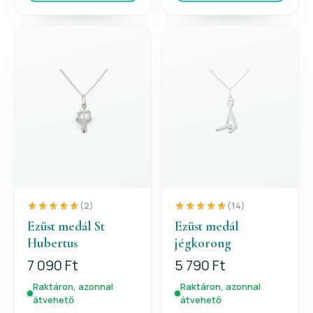
(2)
(14)
Ezüst medál St
Ezüst medál
Hubertus
jégkorong
7 090 Ft
5 790 Ft
Raktáron, azonnal
Raktáron, azonnal
átvehető
átvehető