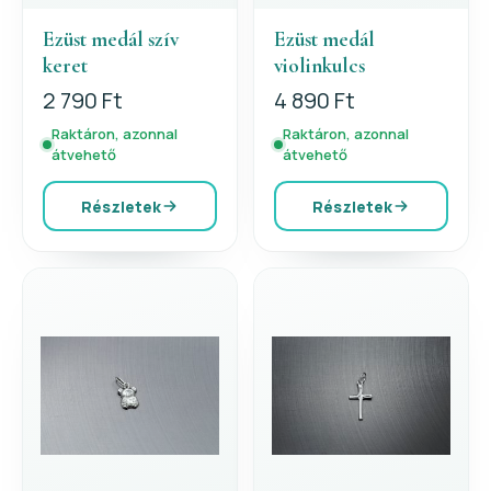
Ezüst medál szív
Ezüst medál
keret
violinkulcs
2 790 Ft
4 890 Ft
Raktáron, azonnal
Raktáron, azonnal
átvehető
átvehető
Részletek
Részletek