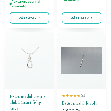
átvehető
Raktáron, azonnal
átvehető
Részletek
Részletek
Ezüst medál csepp
(6)
alakú áttört félig
Ezüst medál fuvola
köves
4 890 Ft