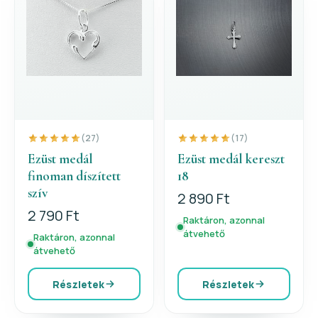
(27)
(17)
Ezüst medál
Ezüst medál kereszt
finoman díszített
18
szív
2 890 Ft
2 790 Ft
Raktáron, azonnal
átvehető
Raktáron, azonnal
átvehető
Részletek
Részletek