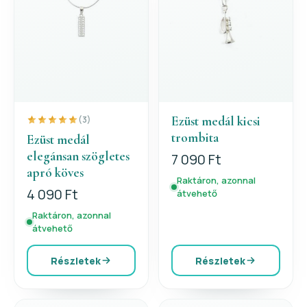
Ezüst medál kicsi
(3)
trombita
Ezüst medál
elegánsan szögletes
7 090 Ft
apró köves
Raktáron, azonnal
4 090 Ft
átvehető
Raktáron, azonnal
átvehető
Részletek
Részletek