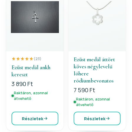
Ezüst medál áttört
(23)
köves négylevelű
Ezüst medál ankh
lóhere
kereszt
ródiumbevonatos
3 890 Ft
7 590 Ft
Raktáron, azonnal
átvehető
Raktáron, azonnal
átvehető
Részletek
Részletek