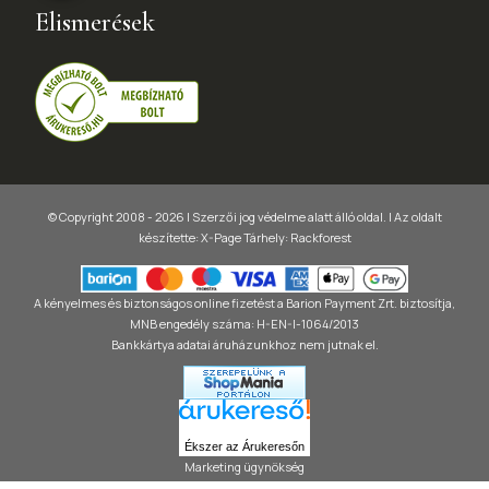
Elismerések
© Copyright 2008 - 2026 | Szerzői jog védelme alatt álló oldal. |
Az oldalt
készítette:
X-Page
Tárhely: Rackforest
A kényelmes és biztonságos online fizetést a Barion Payment Zrt. biztosítja,
MNB engedély száma: H-EN-I-1064/2013
Bankkártya adatai áruházunkhoz nem jutnak el.
Ékszer az Árukeresőn
Marketing ügynökség