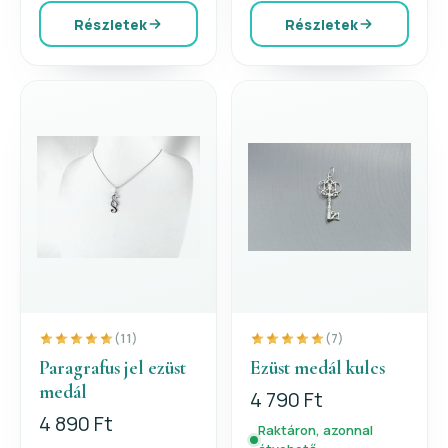
Részletek
Részletek
(11)
(7)
Paragrafus jel ezüst
Ezüst medál kulcs
medál
4 790 Ft
4 890 Ft
Raktáron, azonnal