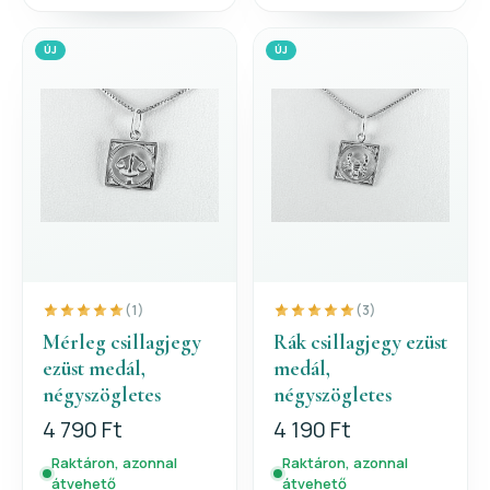
ÚJ
ÚJ
(1)
(3)
Mérleg csillagjegy
Rák csillagjegy ezüst
ezüst medál,
medál,
négyszögletes
négyszögletes
4 790 Ft
4 190 Ft
Raktáron, azonnal
Raktáron, azonnal
átvehető
átvehető