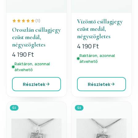
Vízöntő csillagjegy
(1)
ezüst medál,
Oroszlán csillagjegy
négyszögletes
ezüst medál,
négyszögletes
4 190 Ft
4 190 Ft
Raktáron, azonnal
átvehető
Raktáron, azonnal
átvehető
Részletek
Részletek
ÚJ
ÚJ