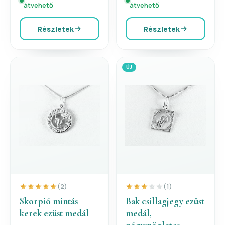
átvehető
átvehető
Részletek
Részletek
ÚJ
(2)
(1)
Skorpió mintás
Bak csillagjegy ezüst
kerek ezüst medál
medál,