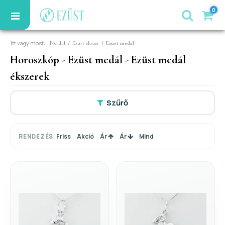
0
Itt vagy most:
/
/
Főoldal
Ezüst ékszer
Ezüst medál
Horoszkóp - Ezüst medál - Ezüst medál
ékszerek
Szűrő
Friss
Akció
Ár
Ár
Mind
RENDEZÉS