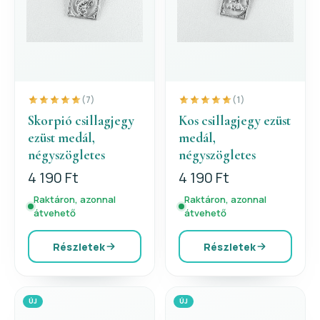
(7)
(1)
Skorpió csillagjegy
Kos csillagjegy ezüst
ezüst medál,
medál,
négyszögletes
négyszögletes
4 190 Ft
4 190 Ft
Raktáron, azonnal
Raktáron, azonnal
átvehető
átvehető
Részletek
Részletek
ÚJ
ÚJ