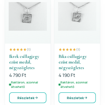
(1)
(1)
Ikrek csillagjegy
Bika csillagjegy
ezüst medál,
ezüst medál,
négyszögletes
négyszögletes
4 790 Ft
4 190 Ft
Raktáron, azonnal
Raktáron, azonnal
átvehető
átvehető
Részletek
Részletek