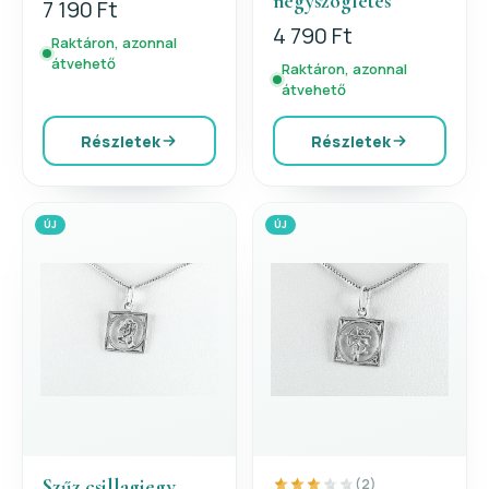
négyszögletes
7 190 Ft
4 790 Ft
Raktáron, azonnal
átvehető
Raktáron, azonnal
átvehető
Részletek
Részletek
ÚJ
ÚJ
Szűz csillagjegy
(2)