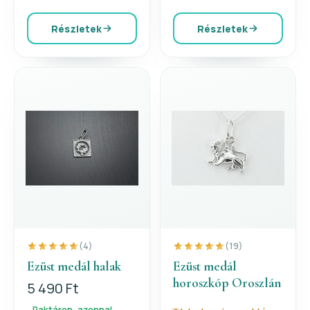
Részletek
Részletek
(4)
(19)
Ezüst medál halak
Ezüst medál
horoszkóp Oroszlán
5 490 Ft
Raktáron, azonnal