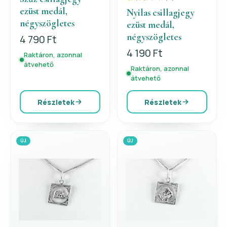
ezüst medál,
Nyilas csillagjegy
négyszögletes
ezüst medál,
négyszögletes
4 790 Ft
4 190 Ft
Raktáron, azonnal
átvehető
Raktáron, azonnal
átvehető
Részletek
Részletek
ÚJ
ÚJ