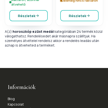
Jelenleg nincs raktáron
átvehető
Részletek
Részletek
A(z)
horoszkóp ezüst medál
kategóriában 24 termék közül
válogathatsz. Rendelésedet akár másnapra szállítjuk. Ha
személyes átvételel rendelsz akkor a rendelés leadás után
aznap is átveheted a terméket.
Információk
Blog
Kapcsolat