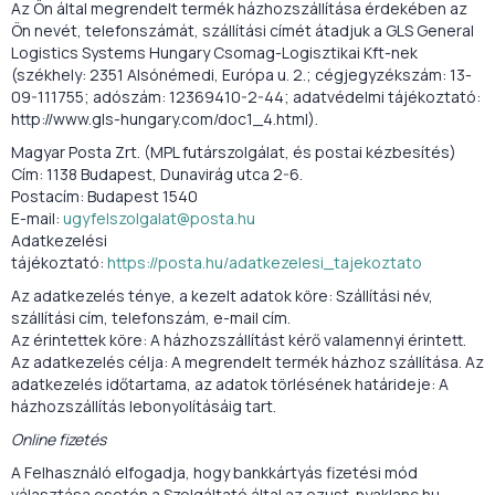
Az Ön által megrendelt termék házhozszállítása érdekében az
Ön nevét, telefonszámát, szállítási címét átadjuk a GLS General
Logistics Systems Hungary Csomag-Logisztikai Kft-nek
(székhely: 2351 Alsónémedi, Európa u. 2.; cégjegyzékszám: 13-
09-111755; adószám: 12369410-2-44; adatvédelmi tájékoztató:
http://www.gls-hungary.com/doc1_4.html).
Magyar Posta Zrt. (MPL futárszolgálat, és postai kézbesítés)
Cím: 1138 Budapest, Dunavirág utca 2-6.
Postacím: Budapest 1540
E-mail:
ugyfelszolgalat@posta.hu
Adatkezelési
tájékoztató:
https://posta.hu/adatkezelesi_tajekoztato
Az adatkezelés ténye, a kezelt adatok köre: Szállítási név,
szállítási cím, telefonszám, e-mail cím.
Az érintettek köre: A házhozszállítást kérő valamennyi érintett.
Az adatkezelés célja: A megrendelt termék házhoz szállítása. Az
adatkezelés időtartama, az adatok törlésének határideje: A
házhozszállítás lebonyolításáig tart.
Online fizetés
A Felhasználó elfogadja, hogy bankkártyás fizetési mód
választása esetén a Szolgáltató által az ezust-nyaklanc.hu