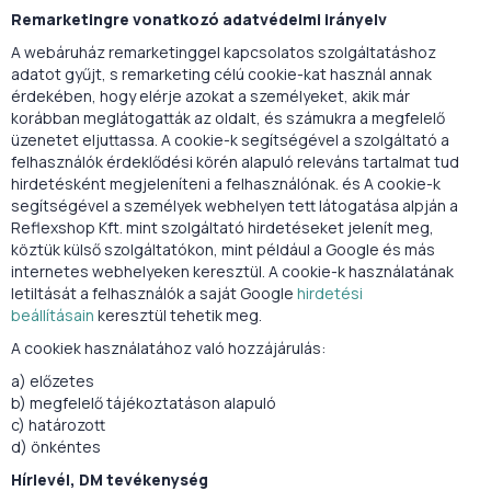
Remarketingre vonatkozó adatvédelmi irányelv
A webáruház remarketinggel kapcsolatos szolgáltatáshoz
adatot gyűjt, s remarketing célú cookie-kat használ annak
érdekében, hogy elérje azokat a személyeket, akik már
korábban meglátogatták az oldalt, és számukra a megfelelő
üzenetet eljuttassa. A cookie-k segítségével a szolgáltató a
felhasználók érdeklődési körén alapuló releváns tartalmat tud
hirdetésként megjeleníteni a felhasználónak. és A cookie-k
segítségével a személyek webhelyen tett látogatása alpján a
Reflexshop Kft. mint szolgáltató hirdetéseket jelenít meg,
köztük külső szolgáltatókon, mint például a Google és más
internetes webhelyeken keresztül. A cookie-k használatának
letiltását a felhasználók a saját Google
hirdetési
beállításain
keresztül tehetik meg.
A cookiek használatához való hozzájárulás:
a) előzetes
b) megfelelő tájékoztatáson alapuló
c) határozott
d) önkéntes
Hírlevél, DM tevékenység