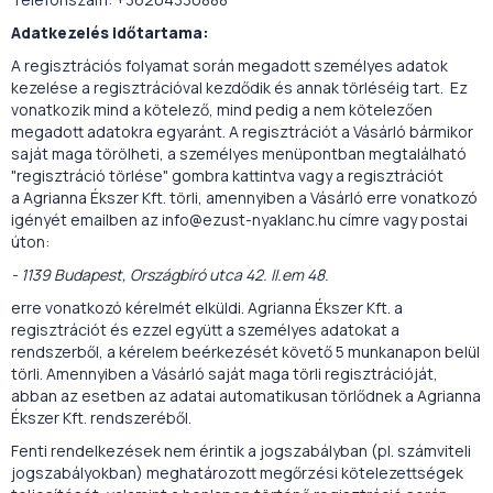
Adatkezelés időtartama:
A regisztrációs folyamat során megadott személyes adatok
kezelése a regisztrációval kezdődik és annak törléséig tart. Ez
vonatkozik mind a kötelező, mind pedig a nem kötelezően
megadott adatokra egyaránt. A regisztrációt a Vásárló bármikor
saját maga törölheti, a személyes menüpontban megtalálható
"regisztráció törlése" gombra kattintva vagy a regisztrációt
a Agrianna Ékszer Kft. törli, amennyiben a Vásárló erre vonatkozó
igényét emailben az info@ezust-nyaklanc.hu címre vagy postai
úton:
- 1139 Budapest, Országbíró utca 42. II.em 48.
erre vonatkozó kérelmét elküldi. Agrianna Ékszer Kft. a
regisztrációt és ezzel együtt a személyes adatokat a
rendszerből, a kérelem beérkezését követő 5 munkanapon belül
törli. Amennyiben a Vásárló saját maga törli regisztrációját,
abban az esetben az adatai automatikusan törlődnek a Agrianna
Ékszer Kft. rendszeréből.
Fenti rendelkezések nem érintik a jogszabályban (pl. számviteli
jogszabályokban) meghatározott megőrzési kötelezettségek