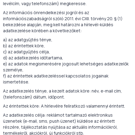
levélcím, vagy telefonszám) megkeresse.
Az információs önrendelkezési jogról és az
információszabadságról szóló 2011. évi CXII. törvény 20. § (1)
bekezdése alapján, meg kell határozni a hírlevél-küldés
adatkezelése körében a következőket:
a) az adatgyűjtés ténye,
b) az érintettek köre,
c) az adatgyűjtés célja,
d) az adatkezelés időtartama,
e) az adatok megismerésére jogosult lehetséges adatkezelők
személye,
f) az érintettek adatkezeléssel kapcsolatos jogainak
ismertetése.
Az adatkezelés ténye, a kezelt adatok köre: név, e-mail cím,
(telefonszám) dátum, időpont.
Az érintettek köre: A hírlevélre feliratkozó valamennyi érintett.
Az adatkezelés célja: reklámot tartalmazó elektronikus
üzenetek (e-mail, sms, push üzenet) küldése az érintett
részére, tájékoztatás nyújtása az aktuális információkról,
termékekről, akciókról, új funkciókról stb.