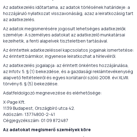
Az adatkezelés időtartama, az adatok törlésének határideje: a
hozzájáruló nyilatkozat visszavonásáig, azaz a leiratkozásig tart
az adatkezelés.
Az adatok megismerésére jogosult lehetséges adatkezelők
személye: A személyes adatokat az adatkezelő munkatársai
kezelhetik, a fenti alapelvek tiszteletben tartásával.
Az érintettek adatkezeléssel kapcsolatos jogainak ismertetése:
Az érintett bármikor, ingyenese leiratkozhat a hírlevélről.
Az adatkezelés jogalapja: az érintett önkéntes hozzájárulása,
az Infotv. 5. § (1) bekezdése, és a gazdasági reklámtevékenység
alapvető feltételeiről és egyes korlátairól szóló 2008. évi XLVIII.
törvény 6. § (5) bekezdése.
Adatfeldolgozó megnevezése és elérhetősége:
X-Page Kft.
1139 Budapest, Országbíró utca 42.
Adószám: 13774800-2-41
Cégjegyzékszám: 01 09 872487
Az adatokat megismerő személyek köre