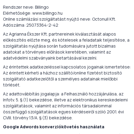
Rendszer neve: Billingo
Elérhetősége: www.billingo.hu
Online számlázási szolgáltatást nyújtó neve: Octonull Kft.
Adószáma: 25073364-2-42
Az Agrianna Ékszer Kft. partnereinek kiválasztását alapos
előkészítés előzte meg, és kötelesek a feladataik teljesítése, a
szolgáltatás nyújtása során tudomásukra jutott bizalmas
adatokat a törvényes előírások keretében, valamint az
adatvédelmi szabványaink betartásával kezelni.
Az érintettek adatkezeléssel kapcsolatos jogainak ismertetése:
Az érintett kérheti a házhoz szállító/online fizetést biztosító
szolgáltató adatkezelőtől a személyes adatainak mielőbbi
törlését.
Az adattovábbítás jogalapja: a Felhasználó hozzájárulása, az
Infotv. 5. § (1) bekezdése, illetve az elektronikus kereskedelemi
szolgáltatások, valamint az információs társadalommal
összefüggő szolgáltatások egyes kérdéseiről szóló 2001. évi
CVIII. törvény 13/A. § (3) bekezdése.
Google Adwords konverziókövetés használata