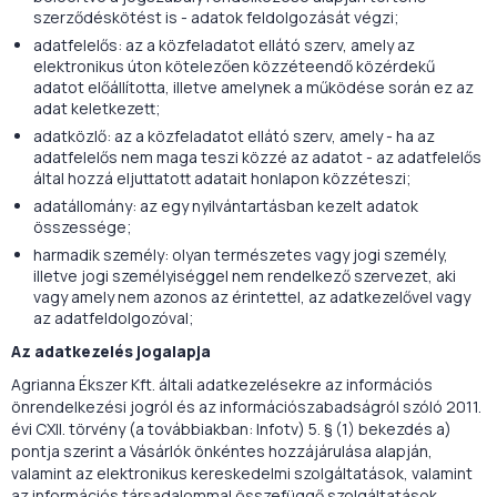
szerződéskötést is - adatok feldolgozását végzi;
adatfelelős: az a közfeladatot ellátó szerv, amely az
elektronikus úton kötelezően közzéteendő közérdekű
adatot előállította, illetve amelynek a működése során ez az
adat keletkezett;
adatközlő: az a közfeladatot ellátó szerv, amely - ha az
adatfelelős nem maga teszi közzé az adatot - az adatfelelős
által hozzá eljuttatott adatait honlapon közzéteszi;
adatállomány: az egy nyilvántartásban kezelt adatok
összessége;
harmadik személy: olyan természetes vagy jogi személy,
illetve jogi személyiséggel nem rendelkező szervezet, aki
vagy amely nem azonos az érintettel, az adatkezelővel vagy
az adatfeldolgozóval;
Az adatkezelés jogalapja
Agrianna Ékszer Kft. általi adatkezelésekre az információs
önrendelkezési jogról és az információszabadságról szóló 2011.
évi CXII. törvény (a továbbiakban: Infotv) 5. § (1) bekezdés a)
pontja szerint a Vásárlók önkéntes hozzájárulása alapján,
valamint az elektronikus kereskedelmi szolgáltatások, valamint
az információs társadalommal összefüggő szolgáltatások