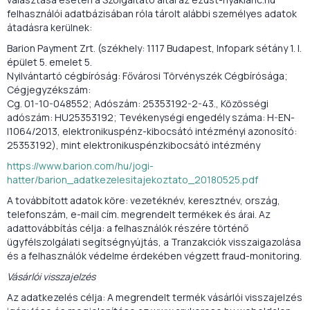
felhasználói adatbázisában róla tárolt alábbi személyes adatok
átadásra kerülnek:
Barion Payment Zrt. (székhely: 1117 Budapest, Infopark sétány 1. I.
épület 5. emelet 5.
Nyilvántartó cégbíróság: Fővárosi Törvényszék Cégbírósága;
Cégjegyzékszám:
Cg. 01-10-048552; Adószám: 25353192-2-43., Közösségi
adószám: HU25353192; Tevékenységi engedély száma: H-EN-
I1064/2013, elektronikuspénz-kibocsátó intézményi azonosító:
25353192), mint elektronikuspénzkibocsátó intézmény
https://www.barion.com/hu/jogi-
hatter/barion_adatkezelesitajekoztato_20180525.pdf
A továbbított adatok köre: vezetéknév, keresztnév, ország,
telefonszám, e-mail cím. megrendelt termékek és árai. Az
adattovábbítás célja: a felhasználók részére történő
ügyfélszolgálati segítségnyújtás, a Tranzakciók visszaigazolása
és a felhasználók védelme érdekében végzett fraud-monitoring.
Vásárlói visszajelzés
Az adatkezelés célja: A megrendelt termék vásárlói visszajelzés