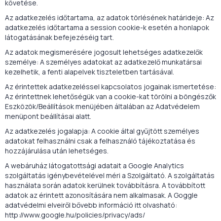
követése.
Az adatkezelés időtartama, az adatok törlésének határideje: Az
adatkezelés időtartama a session cookie-k esetén a honlapok
látogatásának befejezéséig tart.
Az adatok megismerésére jogosult lehetséges adatkezelők
személye: A személyes adatokat az adatkezelő munkatársai
kezelhetik, a fenti alapelvek tiszteletben tartásával.
Az érintettek adatkezeléssel kapcsolatos jogainak ismertetése:
Az érintettnek lehetőségük van a cookie-kat törölni a böngészők
Eszközök/Beállítások menüjében általában az Adatvédelem
menüpont beállításai alatt.
Az adatkezelés jogalapja: A cookie által gyűjtött személyes
adatokat felhasználni csak a felhasználó tájékoztatása és
hozzájárulása után lehetséges.
A webáruház látogatottsági adatait a Google Analytics
szolgáltatás igénybevételével méri a Szolgáltató. A szolgáltatás
használata során adatok kerülnek továbbításra. A továbbított
adatok az érintett azonosítására nem alkalmasak. A Goggle
adatvédelmi elveiről bővebb információ itt olvasható:
http://www.google.hu/policies/privacy/ads/