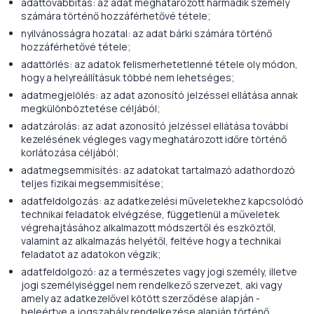
adattovábbítás: az adat meghatározott harmadik személy
számára történő hozzáférhetővé tétele;
nyilvánosságra hozatal: az adat bárki számára történő
hozzáférhetővé tétele;
adattörlés: az adatok felismerhetetlenné tétele oly módon,
hogy a helyreállításuk többé nem lehetséges;
adatmegjelölés: az adat azonosító jelzéssel ellátása annak
megkülönböztetése céljából;
adatzárolás: az adat azonosító jelzéssel ellátása további
kezelésének végleges vagy meghatározott időre történő
korlátozása céljából;
adatmegsemmisítés: az adatokat tartalmazó adathordozó
teljes fizikai megsemmisítése;
adatfeldolgozás: az adatkezelési műveletekhez kapcsolódó
technikai feladatok elvégzése, függetlenül a műveletek
végrehajtásához alkalmazott módszertől és eszköztől,
valamint az alkalmazás helyétől, feltéve hogy a technikai
feladatot az adatokon végzik;
adatfeldolgozó: az a természetes vagy jogi személy, illetve
jogi személyiséggel nem rendelkező szervezet, aki vagy
amely az adatkezelővel kötött szerződése alapján -
beleértve a jogszabály rendelkezése alapján történő