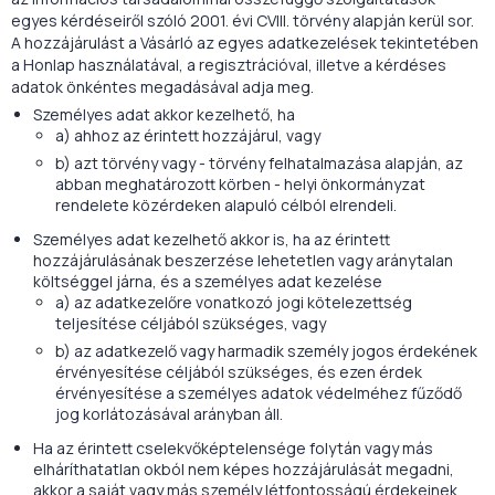
egyes kérdéseiről szóló 2001. évi CVIII. törvény alapján kerül sor.
A hozzájárulást a Vásárló az egyes adatkezelések tekintetében
a Honlap használatával, a regisztrációval, illetve a kérdéses
adatok önkéntes megadásával adja meg.
Személyes adat akkor kezelhető, ha
a) ahhoz az érintett hozzájárul, vagy
b) azt törvény vagy - törvény felhatalmazása alapján, az
abban meghatározott körben - helyi önkormányzat
rendelete közérdeken alapuló célból elrendeli.
Személyes adat kezelhető akkor is, ha az érintett
hozzájárulásának beszerzése lehetetlen vagy aránytalan
költséggel járna, és a személyes adat kezelése
a) az adatkezelőre vonatkozó jogi kötelezettség
teljesítése céljából szükséges, vagy
b) az adatkezelő vagy harmadik személy jogos érdekének
érvényesítése céljából szükséges, és ezen érdek
érvényesítése a személyes adatok védelméhez fűződő
jog korlátozásával arányban áll.
Ha az érintett cselekvőképtelensége folytán vagy más
elháríthatatlan okból nem képes hozzájárulását megadni,
akkor a saját vagy más személy létfontosságú érdekeinek