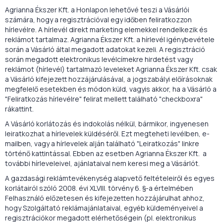
Agrianna Ékszer Kft. a Honlapon lehetővé teszi a Vásárlói
számára, hogy a regisztrációval egy időben feliratkozzon
hírlevélre. A hírlevél direkt marketing elemekkel rendelkezik és
reklámot tartalmaz. Agrianna Ékszer Kft.
a hírlevél igénybevétele
során a Vásárló által megadott adatokat kezeli. A regisztráció
során megadott elektronikus levélcímekre hirdetést vagy
reklámot (hírlevél) tartalmazó leveleket Agrianna Ékszer Kft. csak
a Vásárló kifejezett hozzájárulásával, a jogszabályi előírásoknak
megfelelő esetekben és módon küld, vagyis akkor, ha a Vásárló a
"Feliratkozás hírlevélre" felirat mellett található "checkboxra"
rákattint.
A Vásárló korlátozás és indokolás nélkül, bármikor, ingyenesen
leiratkozhat a hírlevelek küldéséről. Ezt megteheti levélben, e-
mailben, vagy a hírlevelek alján található "Leiratkozás" linkre
történő kattintással. Ebben az esetben Agrianna Ékszer Kft. a
további hírleveleivel, ajánlataival nem keresi meg a Vásárlót.
A gazdasági reklámtevékenység alapvető feltételeiről és egyes
korlátairól szóló 2008. évi XLVIII. törvény 6. §-a értelmében
Felhasználó előzetesen és kifejezetten hozzájárulhat ahhoz,
hogy Szolgáltató reklámajánlataival, egyéb küldeményeivel a
regisztrációkor megadott elérhetőségein (pl. elektronikus