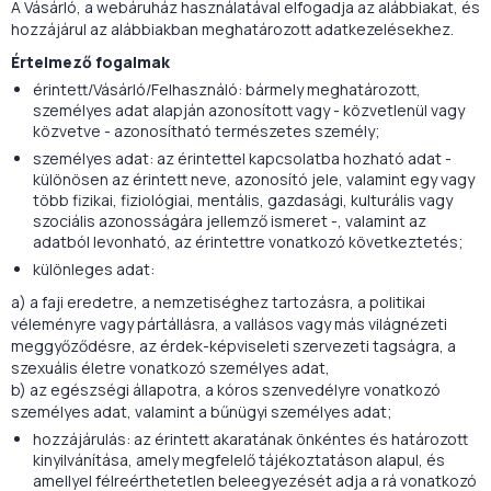
A Vásárló, a webáruház használatával elfogadja az alábbiakat, és
hozzájárul az alábbiakban meghatározott adatkezelésekhez.
Értelmező fogalmak
érintett/Vásárló/Felhasználó: bármely meghatározott,
személyes adat alapján azonosított vagy - közvetlenül vagy
közvetve - azonosítható természetes személy;
személyes adat: az érintettel kapcsolatba hozható adat -
különösen az érintett neve, azonosító jele, valamint egy vagy
több fizikai, fiziológiai, mentális, gazdasági, kulturális vagy
szociális azonosságára jellemző ismeret -, valamint az
adatból levonható, az érintettre vonatkozó következtetés;
különleges adat:
a) a faji eredetre, a nemzetiséghez tartozásra, a politikai
véleményre vagy pártállásra, a vallásos vagy más világnézeti
meggyőződésre, az érdek-képviseleti szervezeti tagságra, a
szexuális életre vonatkozó személyes adat,
b) az egészségi állapotra, a kóros szenvedélyre vonatkozó
személyes adat, valamint a bűnügyi személyes adat;
hozzájárulás: az érintett akaratának önkéntes és határozott
kinyilvánítása, amely megfelelő tájékoztatáson alapul, és
amellyel félreérthetetlen beleegyezését adja a rá vonatkozó