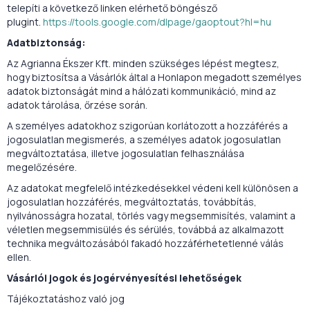
telepíti a következő linken elérhető böngésző
plugint.
https://tools.google.com/dlpage/gaoptout?hl=hu
Adatbiztonság:
Az Agrianna Ékszer Kft. minden szükséges lépést megtesz,
hogy biztosítsa a Vásárlók által a Honlapon megadott személyes
adatok biztonságát mind a hálózati kommunikáció, mind az
adatok tárolása, őrzése során.
A személyes adatokhoz szigorúan korlátozott a hozzáférés a
jogosulatlan megismerés, a személyes adatok jogosulatlan
megváltoztatása, illetve jogosulatlan felhasználása
megelőzésére.
Az adatokat megfelelő intézkedésekkel védeni kell különösen a
jogosulatlan hozzáférés, megváltoztatás, továbbítás,
nyilvánosságra hozatal, törlés vagy megsemmisítés, valamint a
véletlen megsemmisülés és sérülés, továbbá az alkalmazott
technika megváltozásából fakadó hozzáférhetetlenné válás
ellen.
Vásárlói jogok és jogérvényesítési lehetőségek
Tájékoztatáshoz való jog