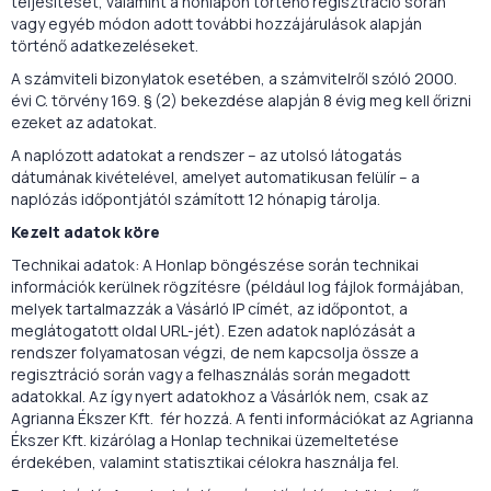
teljesítését, valamint a honlapon történő regisztráció során
vagy egyéb módon adott további hozzájárulások alapján
történő adatkezeléseket.
A számviteli bizonylatok esetében, a számvitelről szóló 2000.
évi C. törvény 169. § (2) bekezdése alapján 8 évig meg kell őrizni
ezeket az adatokat.
A naplózott adatokat a rendszer – az utolsó látogatás
dátumának kivételével, amelyet automatikusan felülír – a
naplózás időpontjától számított 12 hónapig tárolja.
Kezelt adatok köre
Technikai adatok: A Honlap böngészése során technikai
információk kerülnek rögzítésre (például log fájlok formájában,
melyek tartalmazzák a Vásárló IP címét, az időpontot, a
meglátogatott oldal URL-jét). Ezen adatok naplózását a
rendszer folyamatosan végzi, de nem kapcsolja össze a
regisztráció során vagy a felhasználás során megadott
adatokkal. Az így nyert adatokhoz a Vásárlók nem, csak az
Agrianna Ékszer Kft. fér hozzá. A fenti információkat az Agrianna
Ékszer Kft. kizárólag a Honlap technikai üzemeltetése
érdekében, valamint statisztikai célokra használja fel.