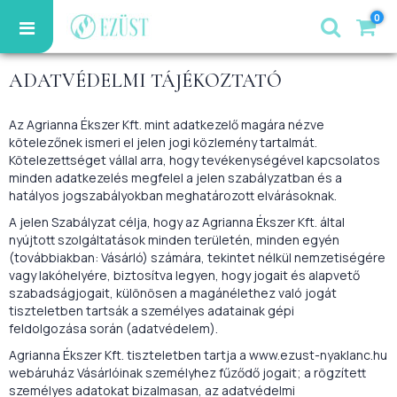
0
ADATVÉDELMI TÁJÉKOZTATÓ
Az Agrianna Ékszer Kft. mint adatkezelő magára nézve
kötelezőnek ismeri el jelen jogi közlemény tartalmát.
Kötelezettséget vállal arra, hogy tevékenységével kapcsolatos
minden adatkezelés megfelel a jelen szabályzatban és a
hatályos jogszabályokban meghatározott elvárásoknak.
A jelen Szabályzat célja, hogy az Agrianna Ékszer Kft. által
nyújtott szolgáltatások minden területén, minden egyén
(továbbiakban: Vásárló) számára, tekintet nélkül nemzetiségére
vagy lakóhelyére, biztosítva legyen, hogy jogait és alapvető
szabadságjogait, különösen a magánélethez való jogát
tiszteletben tartsák a személyes adatainak gépi
feldolgozása során (adatvédelem).
Agrianna Ékszer Kft. tiszteletben tartja a www.ezust-nyaklanc.hu
webáruház Vásárlóinak személyhez fűződő jogait; a rögzített
személyes adatokat bizalmasan, az adatvédelmi