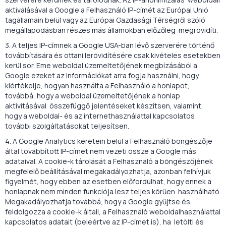
aktiválásával a Google a Felhasználó IP-címét az Európai Unió
tagállamain belül vagy az Európai Gazdasági Térségről szóló
megállapodásban részes más államokban előzőleg megrövidíti.
3. A teljes IP-címnek a Google USA-ban lévő szerverére történő
továbbítására és ottani lerövidítésére csak kivételes esetekben
kerül sor. Eme weboldal üzemeltetőjének megbízásából a
Google ezeket az információkat arra fogja használni, hogy
kiértékelje, hogyan használta a Felhasználó a honlapot,
továbbá, hogy a weboldal üzemeltetőjének a honlap
aktivitásával összefüggő jelentéseket készítsen, valamint,
hogy a weboldal- és az internethasználattal kapcsolatos
további szolgáltatásokat teljesítsen.
4. A Google Analytics keretein belül a Felhasználó böngészője
által továbbított IP-címet nem vezeti össze a Google más
adataival. A cookie-k tárolását a Felhasználó a böngészőjének
megfelelő beállításával megakadályozhatja, azonban felhívjuk
figyelmét, hogy ebben az esetben előfordulhat, hogy ennek a
honlapnak nem minden funkciója lesz teljes körűen használható.
Megakadályozhatja továbbá, hogy a Google gyűjtse és
feldolgozza a cookie-k általi, a Felhasználó weboldalhasználattal
kapcsolatos adatait (beleértve az IP-címet is), ha letölti és