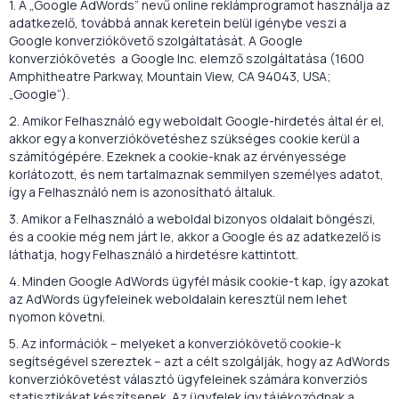
1. A „Google AdWords” nevű online reklámprogramot használja az
adatkezelő, továbbá annak keretein belül igénybe veszi a
Google konverziókövető szolgáltatását. A Google
konverziókövetés a Google Inc. elemző szolgáltatása (1600
Amphitheatre Parkway, Mountain View, CA 94043, USA;
„Google“).
2. Amikor Felhasználó egy weboldalt Google-hirdetés által ér el,
akkor egy a konverziókövetéshez szükséges cookie kerül a
számítógépére. Ezeknek a cookie-knak az érvényessége
korlátozott, és nem tartalmaznak semmilyen személyes adatot,
így a Felhasználó nem is azonosítható általuk.
3. Amikor a Felhasználó a weboldal bizonyos oldalait böngészi,
és a cookie még nem járt le, akkor a Google és az adatkezelő is
láthatja, hogy Felhasználó a hirdetésre kattintott.
4. Minden Google AdWords ügyfél másik cookie-t kap, így azokat
az AdWords ügyfeleinek weboldalain keresztül nem lehet
nyomon követni.
5. Az információk – melyeket a konverziókövető cookie-k
segítségével szereztek – azt a célt szolgálják, hogy az AdWords
konverziókövetést választó ügyfeleinek számára konverziós
statisztikákat készítsenek. Az ügyfelek így tájékozódnak a