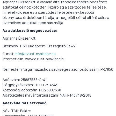
Agrianna Ékszer Kft. a Vásárló által rendelkezésére bocsátott
adatokat célhoz kötötten, kizárólag a szerződés teljesítése,
hírlevél küldése és a szerződés feltételeinek későbbi
bizonyítása érdekében tárolja, a megjelölt céltól eltérő célra a
személyes adatokat nem használja.
Az adatkezelő megnevezése:
Agrianna Ékszer Kft.
Székhely: 1139 Budapest, Országbíró út 42.
E-mail:
info@ezust-nyaklanc.hu
Internet cím: www.ezust-nyaklanc.hu
Nemesfém forgalmazáshoz szükséges azonosító szám: PR7856
Adószám: 25887538-2-41
Cégjegyzékszám: 01 09 294549
Közösségi adószám: HU25887538
Adatkezelés nyilvántartási szám: NAIH-143748/2018
Adatvédelmi tisztviselő
Név: Tóth Balázs
Telefonszám: +36204330888