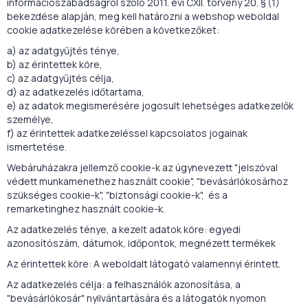
információszabadságról szóló 2011. évi CXII. törvény 20. § (1)
bekezdése alapján, meg kell határozni a webshop weboldal
cookie adatkezelése körében a következőket:
a) az adatgyűjtés ténye,
b) az érintettek köre,
c) az adatgyűjtés célja,
d) az adatkezelés időtartama,
e) az adatok megismerésére jogosult lehetséges adatkezelők
személye,
f) az érintettek adatkezeléssel kapcsolatos jogainak
ismertetése.
Webáruházakra jellemző cookie-k az úgynevezett "jelszóval
védett munkamenethez használt cookie", "bevásárlókosárhoz
szükséges cookie-k", "biztonsági cookie-k", és a
remarketinghez használt cookie-k.
Az adatkezelés ténye, a kezelt adatok köre: egyedi
azonosítószám, dátumok, időpontok, megnézett termékek
Az érintettek köre: A weboldalt látogató valamennyi érintett.
Az adatkezelés célja: a felhasználók azonosítása, a
"bevásárlókosár" nyilvántartására és a látogatók nyomon