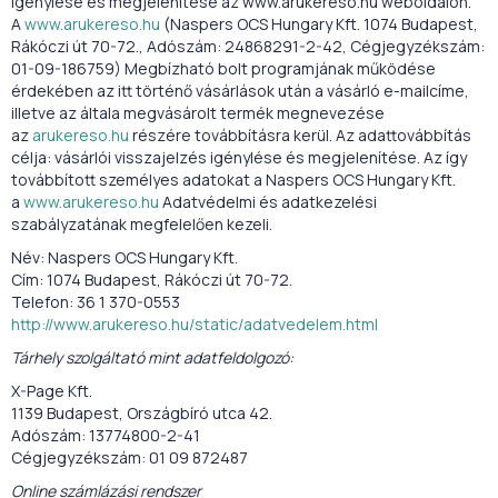
igénylése és megjelenítése az www.arukereso.hu weboldalon.
A
www.arukereso.hu
(Naspers OCS Hungary Kft. 1074 Budapest,
Rákóczi út 70-72., Adószám: 24868291-2-42, Cégjegyzékszám:
01-09-186759) Megbízható bolt programjának működése
érdekében az itt történő vásárlások után a vásárló e-mailcíme,
illetve az általa megvásárolt termék megnevezése
az
arukereso.hu
részére továbbításra kerül. Az adattovábbítás
célja: vásárlói visszajelzés igénylése és megjelenítése. Az így
továbbított személyes adatokat a Naspers OCS Hungary Kft.
a
www.arukereso.hu
Adatvédelmi és adatkezelési
szabályzatának megfelelően kezeli.
Név: Naspers OCS Hungary Kft.
Cím: 1074 Budapest, Rákóczi út 70-72.
Telefon: 36 1 370-0553
http://www.arukereso.hu/static/adatvedelem.html
Tárhely szolgáltató mint adatfeldolgozó:
X-Page Kft.
1139 Budapest, Országbíró utca 42.
Adószám: 13774800-2-41
Cégjegyzékszám: 01 09 872487
Online számlázási rendszer