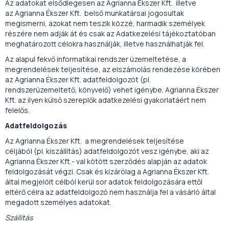
Az adatokat elsődlegesen az Agrianna Ékszer Kft. illetve
az Agrianna Ékszer Kft. belső munkatársai jogosultak
megismerni, azokat nem teszik közzé, harmadik személyek
részére nem adják át és csak az Adatkezelési tájékoztatóban
meghatározott célokra használják, illetve használhatják fel.
Az alapul fekvő informatikai rendszer üzemeltetése, a
megrendelések teljesítése, az elszámolás rendezése körében
az Agrianna Ékszer Kft. adatfeldolgozót (pl.
rendszerüzemeltető, könyvelő) vehet igénybe. Agrianna Ékszer
Kft. az ilyen külső szereplők adatkezelési gyakorlatáért nem
felelős.
Adatfeldolgozás
Az Agrianna Ékszer Kft. a megrendelések teljesítése
céljából (pl. kiszállítás) adatfeldolgozót vesz igénybe, aki az
Agrianna Ékszer Kft.- val kötött szerződés alapján az adatok
feldolgozását végzi. Csak és kizárólag a Agrianna Ékszer Kft.
által megjelölt célból kerül sor adatok feldolgozására ettől
eltérő célra az adatfeldolgozó nem használja fel a vásárló által
megadott személyes adatokat.
Szállítás