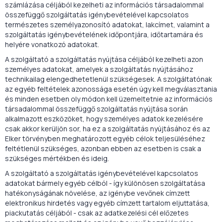
számlázása céljából kezelheti az információs társadalommal
összefüggő szolgáltatás igénybevételével kapcsolatos
természetes személyazonosító adatokat, lakcímet, valamint a
szolgáltatás igénybevételének időpontjára, időtartamára és
helyére vonatkozó adatokat.
A szolgáltató a szolgáltatás nyújtása céljából kezelheti azon
személyes adatokat, amelyek a szolgáltatás nyújtásához
technikailag elengedhetetlenül szükségesek. A szolgáltatónak
az egyéb feltételek azonossága esetén úgy kell megválasztania
és minden esetben oly módon kell üzemeltetnie az információs
társadalommal összefüggő szolgáltatás nyújtása során
alkalmazott eszközöket, hogy személyes adatok kezelésére
csak akkor kerüljön sor, ha ez a szolgáltatás nyújtásához és az
Elker törvényben meghatározott egyéb célok teljesüléséhez
feltétlenül szükséges, azonban ebben az esetben is csak a
szükséges mértékben és ideig.
A szolgáltató a szolgáltatás igénybevételével kapcsolatos
adatokat bármely egyéb célból - így különösen szolgáltatása
hatékonyságának növelése, az igénybe vevőnek címzett
elektronikus hirdetés vagy egyéb címzett tartalom eljuttatása,
piackutatás céljából - csak az adatkezelési cél előzetes