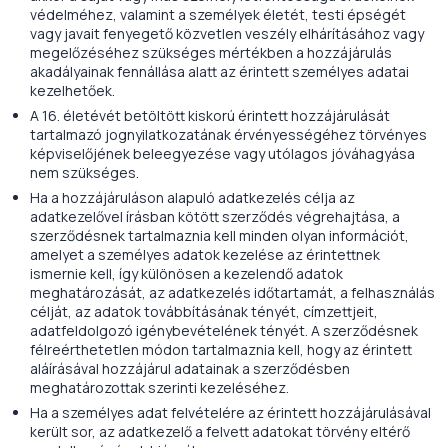
védelméhez, valamint a személyek életét, testi épségét
vagy javait fenyegető közvetlen veszély elhárításához vagy
megelőzéséhez szükséges mértékben a hozzájárulás
akadályainak fennállása alatt az érintett személyes adatai
kezelhetőek.
A 16. életévét betöltött kiskorú érintett hozzájárulását
tartalmazó jognyilatkozatának érvényességéhez törvényes
képviselőjének beleegyezése vagy utólagos jóváhagyása
nem szükséges.
Ha a hozzájáruláson alapuló adatkezelés célja az
adatkezelővel írásban kötött szerződés végrehajtása, a
szerződésnek tartalmaznia kell minden olyan információt,
amelyet a személyes adatok kezelése az érintettnek
ismernie kell, így különösen a kezelendő adatok
meghatározását, az adatkezelés időtartamát, a felhasználás
célját, az adatok továbbításának tényét, címzettjeit,
adatfeldolgozó igénybevételének tényét. A szerződésnek
félreérthetetlen módon tartalmaznia kell, hogy az érintett
aláírásával hozzájárul adatainak a szerződésben
meghatározottak szerinti kezeléséhez.
Ha a személyes adat felvételére az érintett hozzájárulásával
került sor, az adatkezelő a felvett adatokat törvény eltérő