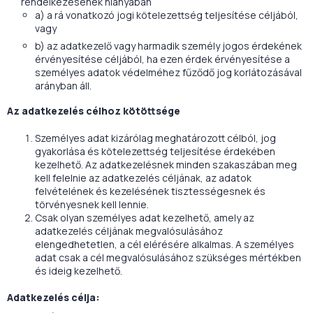
rendelkezésének hiányában
a) a rá vonatkozó jogi kötelezettség teljesítése céljából,
vagy
b) az adatkezelő vagy harmadik személy jogos érdekének
érvényesítése céljából, ha ezen érdek érvényesítése a
személyes adatok védelméhez fűződő jog korlátozásával
arányban áll.
Az adatkezelés célhoz kötöttsége
Személyes adat kizárólag meghatározott célból, jog
gyakorlása és kötelezettség teljesítése érdekében
kezelhető. Az adatkezelésnek minden szakaszában meg
kell felelnie az adatkezelés céljának, az adatok
felvételének és kezelésének tisztességesnek és
törvényesnek kell lennie.
Csak olyan személyes adat kezelhető, amely az
adatkezelés céljának megvalósulásához
elengedhetetlen, a cél elérésére alkalmas. A személyes
adat csak a cél megvalósulásához szükséges mértékben
és ideig kezelhető.
Adatkezelés célja: