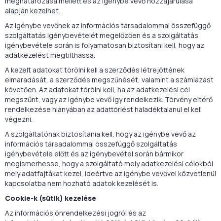
meghatározása mellett és az igénybe vevő hozzájárulása
alapján kezelhet.
Az igénybe vevőnek az információs társadalommal összefüggő
szolgáltatás igénybevételét megelőzően és a szolgáltatás
igénybevétele során is folyamatosan biztosítani kell, hogy az
adatkezelést megtilthassa.
A kezelt adatokat törölni kell a szerződés létrejöttének
elmaradását, a szerződés megszűnését, valamint a számlázást
követően. Az adatokat törölni kell, ha az adatkezelési cél
megszűnt, vagy az igénybe vevő így rendelkezik. Törvény eltérő
rendelkezése hiányában az adattörlést haladéktalanul el kell
végezni.
A szolgáltatónak biztosítania kell, hogy az igénybe vevő az
információs társadalommal összefüggő szolgáltatás
igénybevétele előtt és az igénybevétel során bármikor
megismerhesse, hogy a szolgáltató mely adatkezelési célokból
mely adatfajtákat kezel, ideértve az igénybe vevővel közvetlenül
kapcsolatba nem hozható adatok kezelését is.
Cookie-k (sütik) kezelése
Az információs önrendelkezési jogról és az