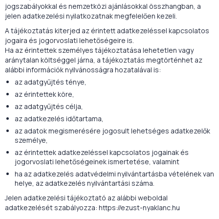
jogszabályokkal és nemzetközi ajánlásokkal összhangban, a
jelen adatkezelési nyilatkozatnak megfelelően kezeli.
A tájékoztatás kiterjed az érintett adatkezeléssel kapcsolatos
jogaira és jogorvoslati lehetőségeire is.
Ha az érintettek személyes tájékoztatása lehetetlen vagy
aránytalan költséggel járna, a tájékoztatás megtörténhet az
alábbi információk nyilvánosságra hozatalával is:
az adatgyűjtés ténye,
az érintettek köre,
az adatgyűjtés célja,
az adatkezelés időtartama,
az adatok megismerésére jogosult lehetséges adatkezelők
személye,
az érintettek adatkezeléssel kapcsolatos jogainak és
jogorvoslati lehetőségeinek ismertetése, valamint
ha az adatkezelés adatvédelmi nyilvántartásba vételének van
helye, az adatkezelés nyilvántartási száma.
Jelen adatkezelési tájékoztató az alábbi weboldal
adatkezelését szabályozza: https://ezust-nyaklanc.hu