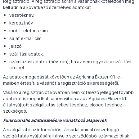
Regisztráció: A regisztráció során a Vásárlónak kötelezően meg
kell adnia a következő személyes adatokat:
vezetéknév,
keresztnév,
mobil telefonszám
saját e-mail cím,
jelszó,
szállítási adatok,
számlázási adatok (név, cím), ha az nem egyezik a szállítási
címmel
Az adatok megadását követően az Agrianna Ékszer Kft. e-
mailben értesíti a Vásárlót a regisztráció sikerességéről.
Vásárló a regisztrációt követően nem kötelező jelleggel további
adatokat is megadhat, amennyiben az az Agrianna Ékszer Kft.
által nyújtott szolgáltatás teljesítéséhez, elősegítéséhez
szükséges.
Funkcionális adatkezelésre vonatkozó alapelvek
A szolgáltató az információs társadalommal összefüggő
szolgáltatás nyújtására irányuló szerződésből származó díjak