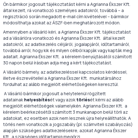
Ön bármikor jogosult tájékoztatást kérni a Agrianna Ékszer Kft.
által kezelt, rá vonatkozó személyes adatokról, továbbá – a
regisztráció során megadott e-mail cím kivételével – bármikor
módosíthatja azokat az ÁSZF-ben meghatározott módon.
Amennyiben a Vásárló kéri, a Agrianna Ékszer Kft. tájékoztatást
ad a Vásárlóra vonatkozó és Agrianna Ékszer Kft. által kezelt
adatokról, az adatkezelés céljáról, jogalapjáról, időtartamáról,
továbbá arról, hogy kik és milyen célból kapják vagy kapták meg
adatait. Agrianna Ékszer Kft. a kérelem benyújtásától számított
30 napon belül írásban adja meg a kért tájékoztatást.
A Vásárló bármely, az adatkezeléssel kapcsolatos kérdéssel,
illetve észrevétellel a Agrianna Ékszer Kft. munkatársához
fordulhat az alább megjelölt elérhetőségeken keresztül.
A Vásárló bármikor jogosult a helytelenül rögzített
adatainak
helyesbítés
ét vagy azok
törlés
ét kérni az alább
megjelölt elérhetőségek valamelyikén. Agrianna Ékszer Kft. a
kérelem beérkezésétől számított 3 munkanapon belül törli az
adatokat, ez esetben azok nem lesznek újra helyreállíthatók. A
törlés nem vonatkozik a jogszabály (pl. számviteli szabályozás)
alapján szükséges adatkezelésekre, azokat Agrianna Ékszer
Kft. a szükséges időtartamig megőrzi.