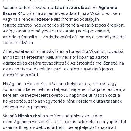
Vásárló kérheti továbbá, adatainak
zárolás
át. Az
Agrianna
Ékszer Kft.
zárolja a személyes adatot, ha a Vásárló ezt kéri,
vagy ha a rendelkezésére álló információk alapján
feltételezhető, hogy a törlés sértené a Vásárló jogos érdekeit.
Az így zárolt személyes adat kizárólag addig kezelhető,
ameddig fennáll az az adatkezelési cél, amely a személyes adat
törlését kizárta.
A helyesbítésről, a zárolásról és a törlésről a Vásárlót, továbbá
mindazokat értesíteni kell, akiknek korábban az adatot
adatkezelés céljára továbbították. Az értesítés mellőzhető, ha
ez az adatkezelés céljára való tekintettel a Vásárló jogos
érdekét nem sérti.
Ha Agrianna Ékszer Kft. a Vásárló helyesbítés, zárolás vagy
törlés iránti kérelmét nem teljesíti, vagy nem tudja teljesíteni, a
kérelem kézhezvételét követő 30 napon belül írásban közli a
helyesbítés, zárolás vagy törlés iránti kérelem elutasításának
ténybeli és jogi indokait.
Vásárló
tiltakozha
t személyes adatainak kezelése
ellen. Agrianna Ékszer Kft. a tiltakozást a kérelem benyújtásától
számított legrövidebb időn belül, de legfeljebb 15 nap alatt