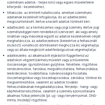
személyes adatok - teljes körű vagy egyes műveletekre
kiterjedő - kezeléséhez;
tiltakozás: az érintett nyilatkozata, amellyel személyes
adatainak kezelését kifogásolja, és az adatkezelés
megszüntetését, illetve a kezelt adatok törlését kéri;
adatkezelő: az a természetes vagy jogi személy, illetve jogi
személyiséggel nem rendelkező szervezet, aki vagy amely
önállóan vagy másokkal együtt az adatok kezelésének célját
meghatározza, az adatkezelésre (beleértve a felhasznált
eszközt) vonatkozó döntéseket meghozza és végrehajtja,
vagy az általa megbízott adatfeldolgozóval végrehajtatja;
adatkezelés: az alkalmazott eljárástól függetlenül az
adatokon végzett bármely művelet vagy a műveletek
összessége, így különösen gyűjtése, felvétele, rögzítése,
rendszerezése, tárolása, megváltoztatása, felhasználása,
lekérdezése, továbbítása, nyilvánosságra hozatala,
összehangolása vagy összekapcsolása, zárolása, törlése és
megsemmisítése, valamint az adatok további
felhasználásának megakadályozása, fénykép-, hang- vagy
képfelvétel készítése, valamint a személy azonosítására
alkalmas fizikai jellemzők (pl. ujj- vagy tenyérnyomat, DNS-
minta, íriszkép) rögzítése;