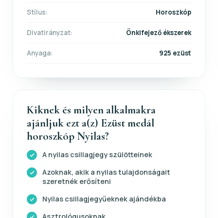
Stílus:
Horoszkóp
Divatirányzat:
Önkifejező ékszerek
Anyaga:
925 ezüst
Kiknek és milyen alkalmakra
ajánljuk ezt a(z) Ezüst medál
horoszkóp Nyilas?
A nyilas csillagjegy szülötteinek
Azoknak, akik a nyilas tulajdonságait
szeretnék erősíteni
Nyilas csillagjegyűeknek ajándékba
Asztrológusoknak