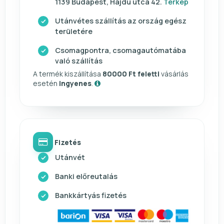
1139 Budapest, Hajdú utca 42.
Térkép
Utánvétes szállítás az ország egész
területére
Csomagpontra, csomagautómatába
való szállítás
A termék kiszállítása
80000 Ft feletti
vásárlás
esetén
ingyenes
.
Fizetés
Utánvét
Banki előreutalás
Bankkártyás fizetés