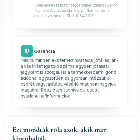
A kényelmes és biztonságos online fizetést a Barion
Payment Zrt. biztosítja. Magyar Nemzeti Bank
engedély száma: H-EN-I-1064/2013
Garancia
Nálunk minden ékszerhez hivatalos jótállás jár -
a vásárlást igazoló számla egyben jótállási
jegyként is szolgál. Ha a termékkel bármi gond
adódna, egyszerűen és gyorsan intézzük a
cserét vagy javítást. Vásárlóinkat nem hagyjuk
magukra! Részletes tudnivalók: ezust-
nyaklanc.hu/informaciok
Ezt mondták róla azok, akik már
kipróbálták