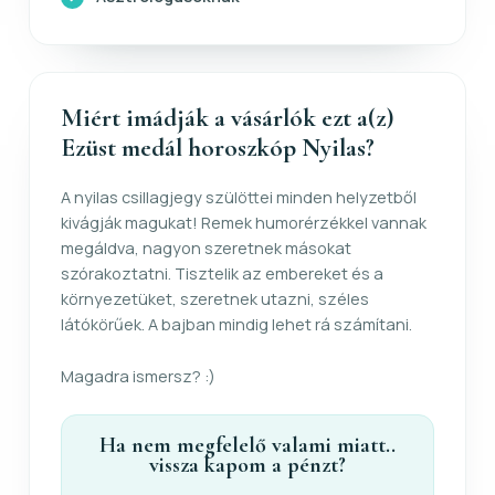
Miért imádják a vásárlók ezt a(z)
Ezüst medál horoszkóp Nyilas?
A nyilas csillagjegy szülöttei minden helyzetből
kivágják magukat! Remek humorérzékkel vannak
megáldva, nagyon szeretnek másokat
szórakoztatni. Tisztelik az embereket és a
környezetüket, szeretnek utazni, széles
látókörűek. A bajban mindig lehet rá számítani.
Magadra ismersz? :)
Ha nem megfelelő valami miatt..
vissza kapom a pénzt?