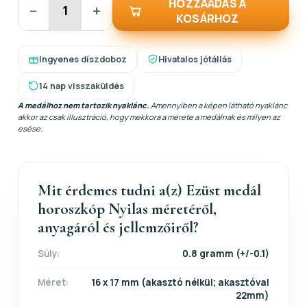
HOZZÁADÁS A
−
+
KOSÁRHOZ
Ingyenes díszdoboz
Hivatalos jótállás
14 nap visszaküldés
A medálhoz nem tartozik nyaklánc.
Amennyiben a képen látható nyaklánc
akkor az csak illusztráció, hogy mekkora a mérete a medálnak és milyen az
esése.
Mit érdemes tudni a(z) Ezüst medál
horoszkóp Nyilas méretéről,
anyagáról és jellemzőiről?
Súly:
0.8 gramm (+/-0.1)
Méret:
16 x 17 mm (akasztó nélkül; akasztóval
22mm)