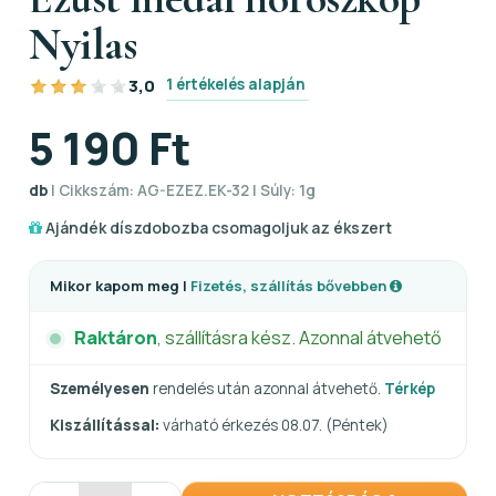
Nyilas
1 értékelés alapján
3,0
5 190 Ft
db
| Cikkszám: AG-EZEZ.EK-32 | Súly: 1g
Ajándék díszdobozba csomagoljuk az ékszert
Mikor kapom meg |
Fizetés, szállítás bővebben
Raktáron
, szállításra kész. Azonnal átvehető
Személyesen
rendelés után azonnal átvehető.
Térkép
Kiszállítással:
várható érkezés 08.07. (Péntek)