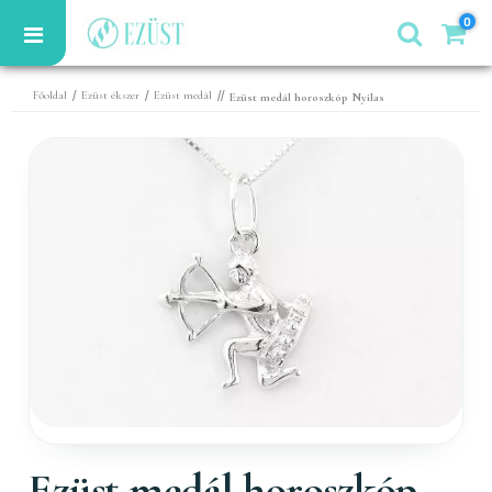
0
/
/
//
Főoldal
Ezüst ékszer
Ezüst medál
Ezüst medál horoszkóp Nyilas
Ezüst medál horoszkóp