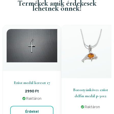
Termékek amik érdekesek
lehetnek önnek!
Ezüst medál kereszt 17
Borostyánköves ezüst
2990 Ft
delfin medál p-3012
Raktáron
Raktáron
Érdekel