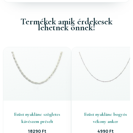
Termékek amik érdekesek
lehetnek önnek!
Ezüst nyaklánc szögletes
Ezüst nyaklánc bogyós
kávészem préselt
vékony anker
18290 Ft
4990 Ft