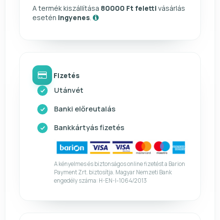
A termék kiszállítása
80000 Ft feletti
vásárlás
esetén
ingyenes
.
Fizetés
Utánvét
Banki előreutalás
Bankkártyás fizetés
A kényelmes és biztonságos online fizetést a Barion
Payment Zrt. biztosítja. Magyar Nemzeti Bank
engedély száma: H-EN-I-1064/2013