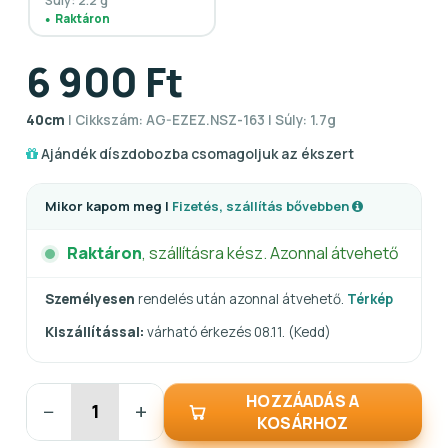
Súly: 2.2 g
Raktáron
6 900 Ft
40cm
| Cikkszám: AG-EZEZ.NSZ-163 | Súly: 1.7g
Ajándék díszdobozba csomagoljuk az ékszert
Mikor kapom meg |
Fizetés, szállítás bővebben
Raktáron
, szállításra kész. Azonnal átvehető
Személyesen
rendelés után azonnal átvehető.
Térkép
Kiszállítással:
várható érkezés 08.11. (Kedd)
HOZZÁADÁS A
−
+
KOSÁRHOZ