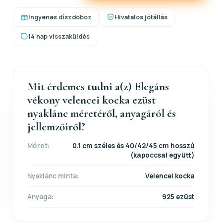
Ingyenes díszdoboz
Hivatalos jótállás
14 nap visszaküldés
Mit érdemes tudni a(z) Elegáns
vékony velencei kocka ezüst
nyaklánc méretéről, anyagáról és
jellemzőiről?
Méret:
0.1 cm széles és 40/42/45 cm hosszú
(kapoccsal együtt)
Nyaklánc minta:
Velencei kocka
Anyaga:
925 ezüst