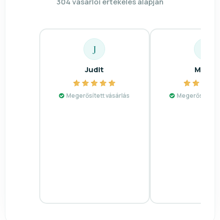
304 vásárlói értékelés alapján
J
M
Judit
Mária
Megerősített vásárlás
Megerősített v