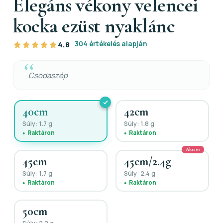
Elegáns vékony velencei
kocka ezüst nyaklánc
304 értékelés alapján
4,8
Csodaszép
40cm
42cm
Súly: 1.7 g
Súly: 1.8 g
Raktáron
Raktáron
Akciós
45cm
45cm/2.4g
Súly: 1.7 g
Súly: 2.4 g
Raktáron
Raktáron
50cm