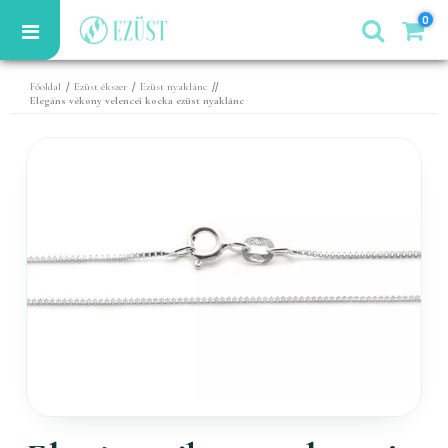
0
/
/
//
Főoldal
Ezüst ékszer
Ezüst nyaklánc
Elegáns vékony velencei kocka ezüst nyaklánc