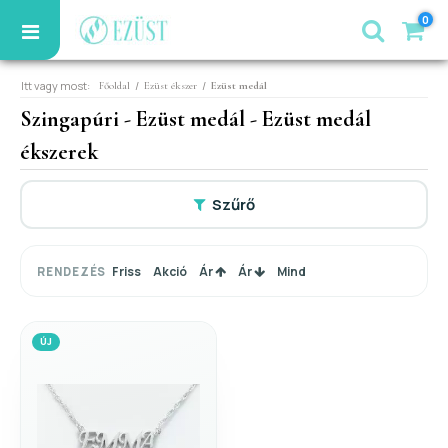
0
Itt vagy most:
/
/
Főoldal
Ezüst ékszer
Ezüst medál
Szingapúri - Ezüst medál - Ezüst medál
ékszerek
Szűrő
Friss
Akció
Ár
Ár
Mind
RENDEZÉS
ÚJ