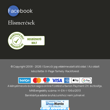
Facebook
Elismerések
© Copyright 2008 - 2026 | Szerzői jog védelme alatt álló oldal. |
Az oldalt
készítette:
X-Page
Tárhely: Rackforest
A kényelmes és biztonságos online fizetést a Barion Payment Zrt. biztosítja,
MNB engedély száma: H-EN-I-1064/2013
Bankkártya adatai áruházunkhoz nem jutnak el.