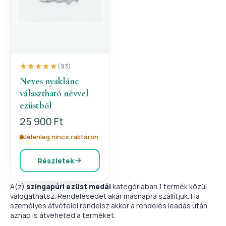
(93)
Neves nyaklánc
választható névvel
ezüstből
25 900 Ft
Jelenleg nincs raktáron
Részletek
A(z)
szingapúri ezüst medál
kategóriában 1 termék közül
válogathatsz. Rendelésedet akár másnapra szállítjuk. Ha
személyes átvételel rendelsz akkor a rendelés leadás után
aznap is átveheted a terméket.