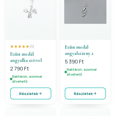
Ezüst medál
(1)
angyalszárny 2
Ezüst medál
angyalka szívvel
5 390 Ft
2 790 Ft
Raktáron, azonnal
átvehető
Raktáron, azonnal
átvehető
Részletek
Részletek