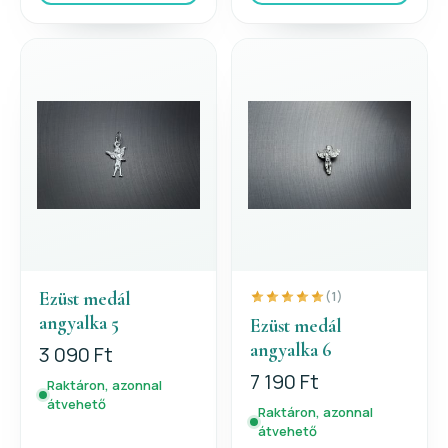
Ezüst medál
(1)
angyalka 5
Ezüst medál
angyalka 6
3 090 Ft
7 190 Ft
Raktáron, azonnal
átvehető
Raktáron, azonnal
átvehető