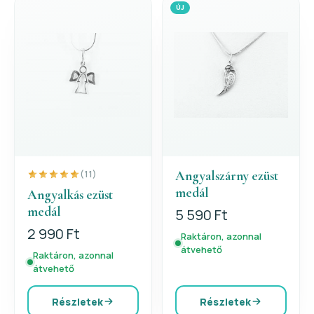
ÚJ
Angyalszárny ezüst
(11)
medál
Angyalkás ezüst
medál
5 590 Ft
2 990 Ft
Raktáron, azonnal
átvehető
Raktáron, azonnal
átvehető
Részletek
Részletek