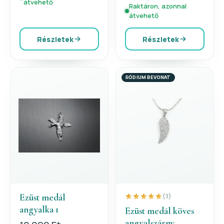
átvehető
Raktáron, azonnal
átvehető
Részletek
Részletek
RÓDIUM BEVONAT
Ezüst medál
(1)
angyalka 1
Ezüst medál köves
angyalszárny