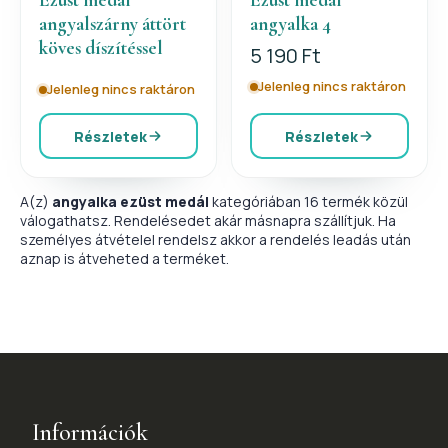
angyalszárny áttört
angyalka 4
köves díszítéssel
5 190 Ft
Jelenleg nincs raktáron
Jelenleg nincs raktáron
Részletek
Részletek
A(z)
angyalka ezüst medál
kategóriában 16 termék közül
válogathatsz. Rendelésedet akár másnapra szállítjuk. Ha
személyes átvételel rendelsz akkor a rendelés leadás után
aznap is átveheted a terméket.
Információk