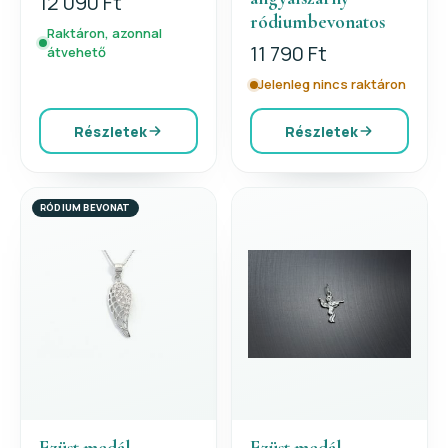
12 090 Ft
ródiumbevonatos
Raktáron, azonnal
11 790 Ft
átvehető
Jelenleg nincs raktáron
Részletek
Részletek
RÓDIUM BEVONAT
Ezüst medál
Ezüst medál