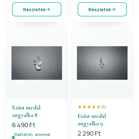
Részletek
Részletek
Ezüst medál
(5)
angyalka 8
Ezüst medál
angyalka 9
6 490 Ft
2 290 Ft
Raktáron, azonnal