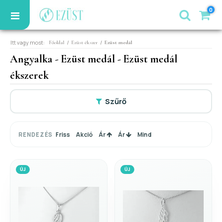
0
Itt vagy most:
/
/
Főoldal
Ezüst ékszer
Ezüst medál
Angyalka - Ezüst medál - Ezüst medál
ékszerek
Szűrő
Friss
Akció
Ár
Ár
Mind
RENDEZÉS
ÚJ
ÚJ