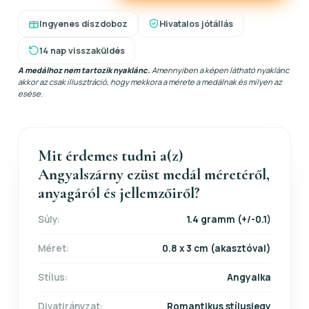
Ingyenes díszdoboz
Hivatalos jótállás
14 nap visszaküldés
A medálhoz nem tartozik nyaklánc.
Amennyiben a képen látható nyaklánc
akkor az csak illusztráció, hogy mekkora a mérete a medálnak és milyen az
esése.
Mit érdemes tudni a(z)
Angyalszárny ezüst medál méretéről,
anyagáról és jellemzőiről?
Súly:
1.4 gramm (+/-0.1)
Méret:
0.8 x 3 cm (akasztóval)
Stílus:
Angyalka
Divatirányzat:
Romantikus stílusjegy