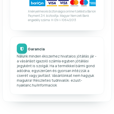
A kényelmes és biztonságos online fizetést a Barion
Payment Zrt. biztosítja. Magyar Nemzeti Bank
engedély száma: H-EN-I-1064/2013
Garancia
Nálunk minden ékszerhez hivatalos jótállás jár -
a vásárlást igazoló számla egyben jótállási
jegyként is szolgál. Ha a termékkel bármi gond
adódna, egyszerűen és gyorsan intézzük a
cserét vagy javítást. Vásárlóinkat nem hagyjuk
magukra! Részletes tudnivalók: ezust-
nyaklanc.hu/informaciok