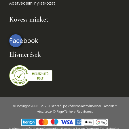
Adatvédelmi nyilatkozat
Kövess minket
Facebook
Elismerések
© Copyright 2008 - 2026 | Szerzői jog védelme alatt álló oldal. |
Az oldalt
készítette:
X-Page
Tárhely: Rackforest
A kényelmes és biztonságos online fizetést a Barion Payment Zrt. biztosítja,