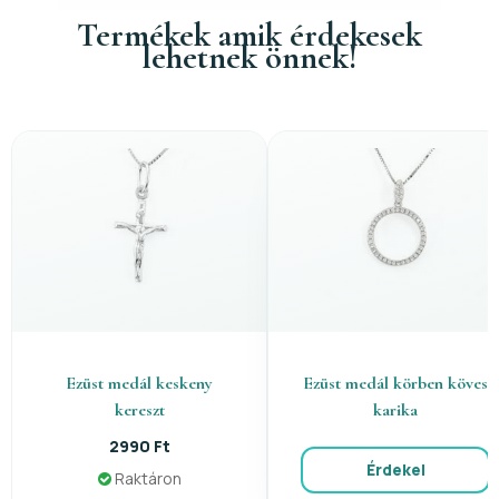
Termékek amik érdekesek
lehetnek önnek!
Ezüst medál keskeny
Ezüst medál körben köves
kereszt
karika
2990 Ft
Érdekel
Raktáron