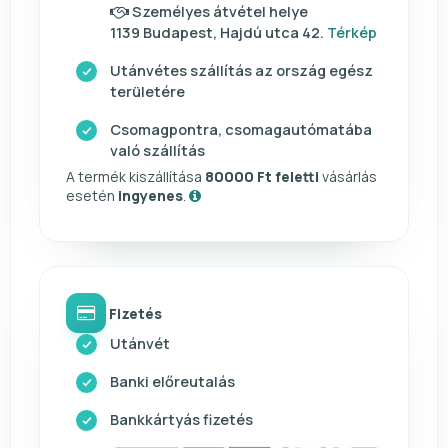
Személyes átvétel helye
1139 Budapest, Hajdú utca 42.
Térkép
Utánvétes szállítás az ország egész
területére
Csomagpontra, csomagautómatába
való szállítás
A termék kiszállítása
80000 Ft feletti
vásárlás
esetén
ingyenes
.
Fizetés
Utánvét
Banki előreutalás
Bankkártyás fizetés