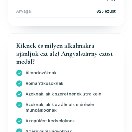
Anyaga:
925 ezüst
Kiknek és milyen alkalmakra
ajánljuk ezt a(z) Angyalszárny ezüst
medál?
Álmodozóknak
Romantikusoknak
Azoknak, akik szeretnének útra kelni
Azoknak, akik az álmaik elérésén
munkálkodnak
A repülést kedvelőknek
Szárnyalni vágyóknak