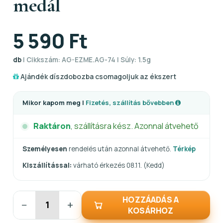
medál
5 590 Ft
db
| Cikkszám: AG-EZME.AG-74 | Súly: 1.5g
Ajándék díszdobozba csomagoljuk az ékszert
Mikor kapom meg |
Fizetés, szállítás bővebben
Raktáron
, szállításra kész. Azonnal átvehető
Személyesen
rendelés után azonnal átvehető.
Térkép
Kiszállítással:
várható érkezés 08.11. (Kedd)
HOZZÁADÁS A
−
+
KOSÁRHOZ