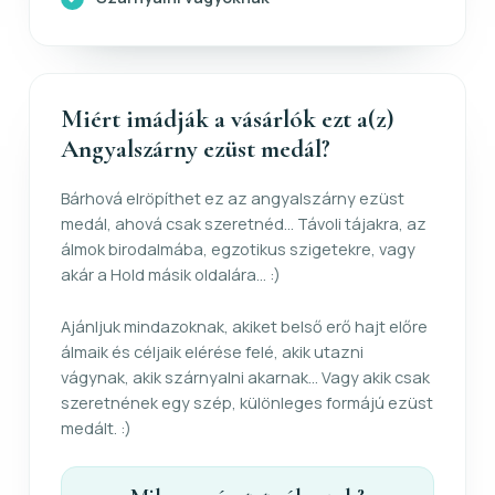
Miért imádják a vásárlók ezt a(z)
Angyalszárny ezüst medál?
Bárhová elröpíthet ez az angyalszárny ezüst
medál, ahová csak szeretnéd... Távoli tájakra, az
álmok birodalmába, egzotikus szigetekre, vagy
akár a Hold másik oldalára... :)
Ajánljuk mindazoknak, akiket belső erő hajt előre
álmaik és céljaik elérése felé, akik utazni
vágynak, akik szárnyalni akarnak... Vagy akik csak
szeretnének egy szép, különleges formájú ezüst
medált. :)