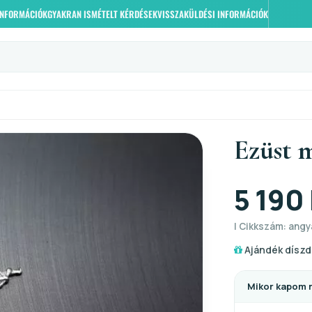
 INFORMÁCIÓK
GYAKRAN ISMÉTELT KÉRDÉSEK
VISSZAKÜLDÉSI INFORMÁCIÓK
Ezüst 
5 190 
| Cikkszám: angya
Ajándék díszd
Mikor kapom 