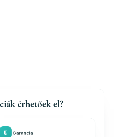
nciák érhetőek el?
Garancia