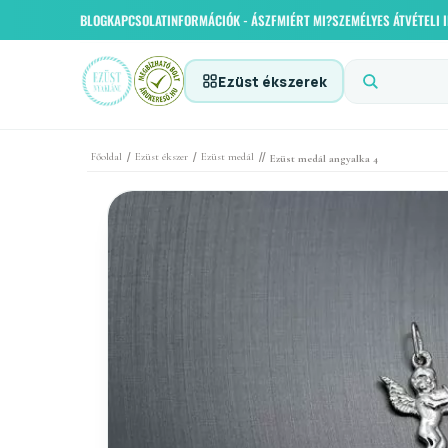
BLOG
KAPCSOLAT
INFORMÁCIÓK - ÁSZF
MIÉRT MI?
SZEMÉLYES ÁTVÉTELI
Ezüst ékszerek
/
/
//
Főoldal
Ezüst ékszer
Ezüst medál
Ezüst medál angyalka 4