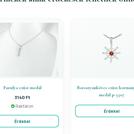
Furulya ezüst medál
Borostyánköves ezüst kormán
medál p-3307
3140 Ft
Raktáron
Érdekel
Érdekel