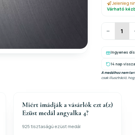
Jelenleg ni
Várható kézb
−
Ingyenes dí
14 nap vissz
A medálhoz nem tart
csak illusztráció, ho
Miért imádják a vásárlók ezt a(z)
Ezüst medál angyalka 4?
925 tisztaságú ezüst medál