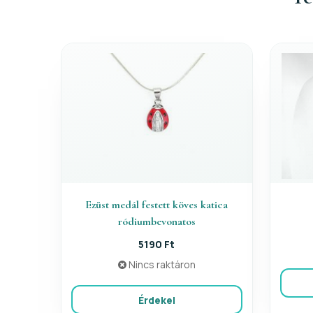
Ezüst medál festett köves katica
ródiumbevonatos
5190 Ft
Nincs raktáron
Érdekel