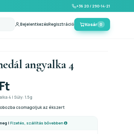
+36 20 / 290-14-21
Bejelentkezés
Regisztráció
Kosár
0
medál angyalka 4
Ft
lka 4 | Súly: 1.5g
obozba csomagoljuk az ékszert
meg |
Fizetés, szállítás bővebben