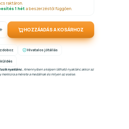
ncs raktáron.
esítés 1 hét
a beszerzéstől függően.
+
HOZZÁADÁS A KOSÁRHOZ
szdoboz
Hivatalos jótállás
aküldés
ozik nyaklánc.
Amennyiben a képen látható nyaklánc akkor az
gy mekkora a mérete a medálnak és milyen az esése.