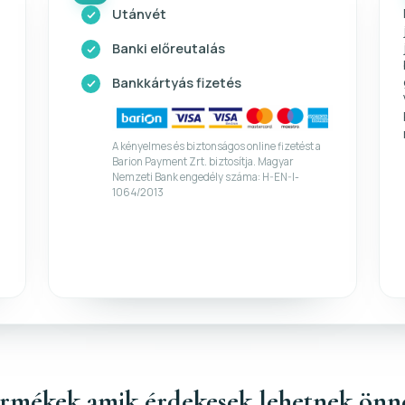
Utánvét
Banki előreutalás
Bankkártyás fizetés
A kényelmes és biztonságos online fizetést a
Barion Payment Zrt. biztosítja. Magyar
Nemzeti Bank engedély száma: H-EN-I-
1064/2013
rmékek amik érdekesek lehetnek önn