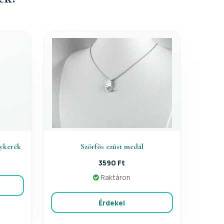
ykerék
Szörfös ezüst medál
3590 Ft
Raktáron
Érdekel