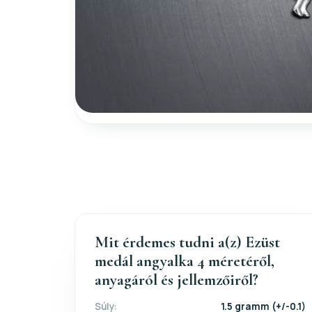
Mit érdemes tudni a(z) Ezüst
medál angyalka 4 méretéről,
anyagáról és jellemzőiről?
Súly:
1.5 gramm (+/-0.1)