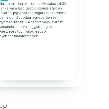
Nálunk minden ékszerhez hivatalos jótállás
jár - a vásárlást igazoló számla egyben
jótállási jegyként is szolgál. Ha a termékkel
bármi gond adódna, egyszerűen és
gyorsan intézzük a cserét vagy javítást.
Vásárlóinkat nem hagyjuk magukra!
Részletes tudnivalók: ezust-
nyaklanc.hu/informaciok
ek!