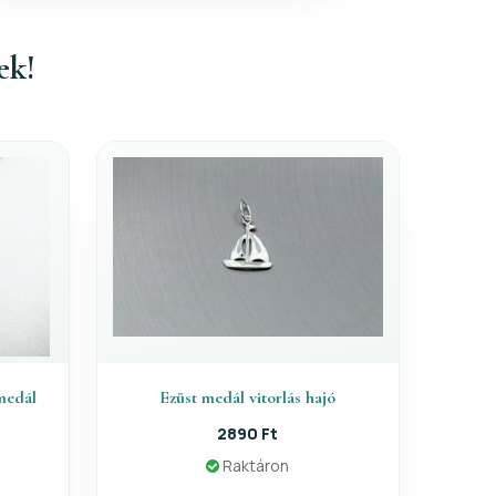
ek!
 medál
Ezüst medál vitorlás hajó
2890 Ft
Raktáron