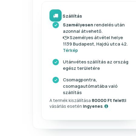
Szállítás
Személyesen
rendelés után
azonnal átvehető.
Személyes átvétel helye
1139 Budapest, Hajdú utca 42.
Térkép
Utánvétes szállítás az ország
egész területére
Csomagpontra,
csomagautómatába való
szállítás
A termék kiszállítása
80000 Ft feletti
vásárlás esetén
ingyenes
.