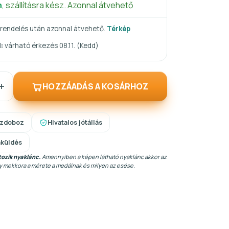
n
, szállításra kész. Azonnal átvehető
rendelés után azonnal átvehető.
Térkép
:
várható érkezés 08.11. (Kedd)
+
HOZZÁADÁS A KOSÁRHOZ
szdoboz
Hivatalos jótállás
aküldés
ozik nyaklánc.
Amennyiben a képen látható nyaklánc akkor az
gy mekkora a mérete a medálnak és milyen az esése.