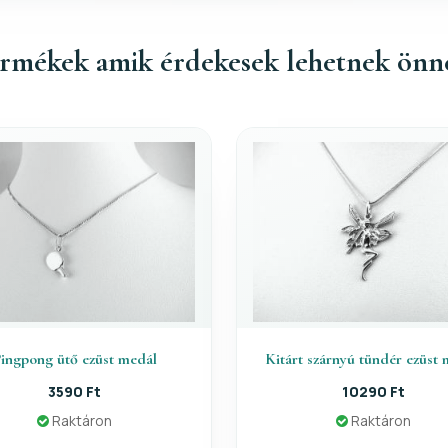
rmékek amik érdekesek lehetnek önn
ingpong ütő ezüst medál
Kitárt szárnyú tündér ezüst
3590 Ft
10290 Ft
Raktáron
Raktáron