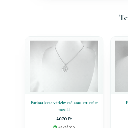
Te
Fatima keze védelmező amulett ezüst
P
medál
4070 Ft
Raktáron