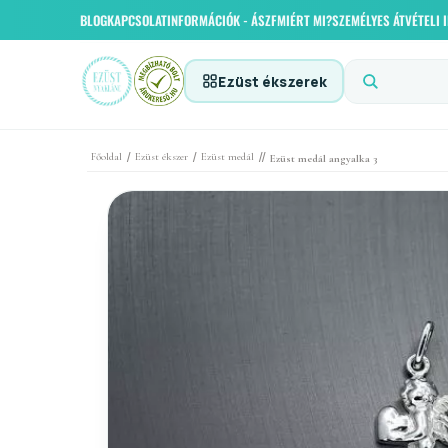
BLOG
KAPCSOLAT
INFORMÁCIÓK - ÁSZF
MIÉRT MI?
SZEMÉLYES ÁTVÉTELI
Ezüst ékszerek
/
/
//
Főoldal
Ezüst ékszer
Ezüst medál
Ezüst medál angyalka 3