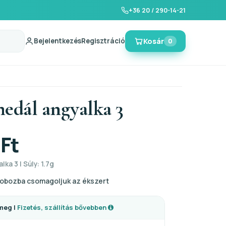
+36 20 / 290-14-21
Bejelentkezés
Regisztráció
Kosár
0
medál angyalka 3
 Ft
lka 3 | Súly: 1.7g
obozba csomagoljuk az ékszert
meg |
Fizetés, szállítás bővebben