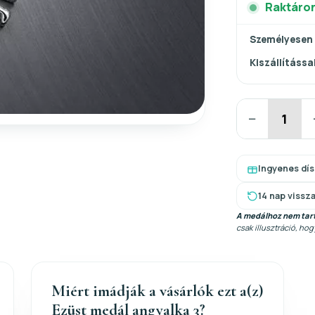
Raktáro
Személyesen
Kiszállítással
−
Ingyenes dí
14 nap vissz
A medálhoz nem tart
csak illusztráció, ho
Miért imádják a vásárlók ezt a(z)
Ezüst medál angyalka 3?