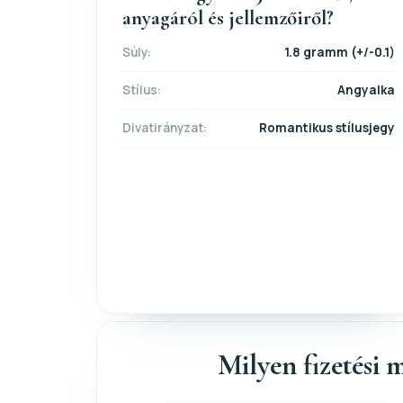
anyagáról és jellemzőiről?
Súly:
1.8 gramm (+/-0.1)
Stílus:
Angyalka
Divatirányzat:
Romantikus stílusjegy
Milyen fizetési m