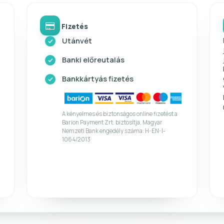
Fizetés
Utánvét
Banki előreutalás
Bankkártyás fizetés
A kényelmes és biztonságos online fizetést a
Barion Payment Zrt. biztosítja. Magyar
Nemzeti Bank engedély száma: H-EN-I-
1064/2013