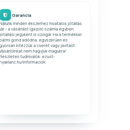
Garancia
Nálunk minden ékszerhez hivatalos jótállás
jár - a vásárlást igazoló számla egyben
jótállási jegyként is szolgál. Ha a termékkel
bármi gond adódna, egyszerűen és
gyorsan intézzük a cserét vagy javítást.
Vásárlóinkat nem hagyjuk magukra!
Részletes tudnivalók: ezust-
nyaklanc.hu/informaciok