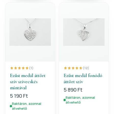
(1)
(12)
Ezüst medál áttört
Ezüst medál fonódó
szív szívecskés
áttört szív
mintával
5 890 Ft
5 190 Ft
Raktáron, azonnal
átvehető
Raktáron, azonnal
átvehető