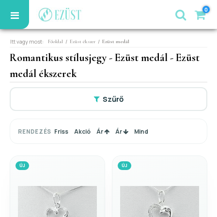
0
Itt vagy most:
/
/
Főoldal
Ezüst ékszer
Ezüst medál
Romantikus stílusjegy - Ezüst medál - Ezüst
medál ékszerek
Szűrő
Friss
Akció
Ár
Ár
Mind
RENDEZÉS
ÚJ
ÚJ