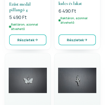
kulcs és lakat
Ezüst medál
pillangó 4
6 490 Ft
5 490 Ft
Raktáron, azonnal
átvehető
Raktáron, azonnal
átvehető
Részletek
Részletek