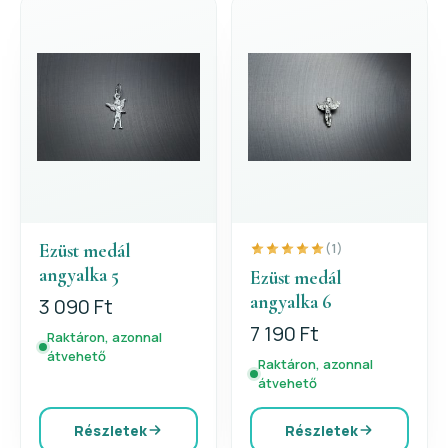
Ezüst medál
(1)
angyalka 5
Ezüst medál
angyalka 6
3 090 Ft
7 190 Ft
Raktáron, azonnal
átvehető
Raktáron, azonnal
átvehető
Részletek
Részletek