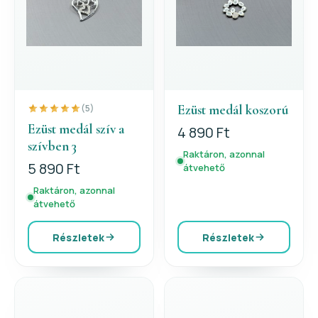
Ezüst medál koszorú
(5)
Ezüst medál szív a
4 890 Ft
szívben 3
Raktáron, azonnal
5 890 Ft
átvehető
Raktáron, azonnal
átvehető
Részletek
Részletek