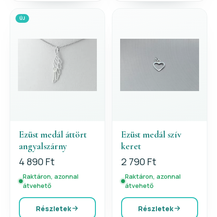
ÚJ
Ezüst medál áttört
Ezüst medál szív
angyalszárny
keret
4 890 Ft
2 790 Ft
Raktáron, azonnal
Raktáron, azonnal
átvehető
átvehető
Részletek
Részletek