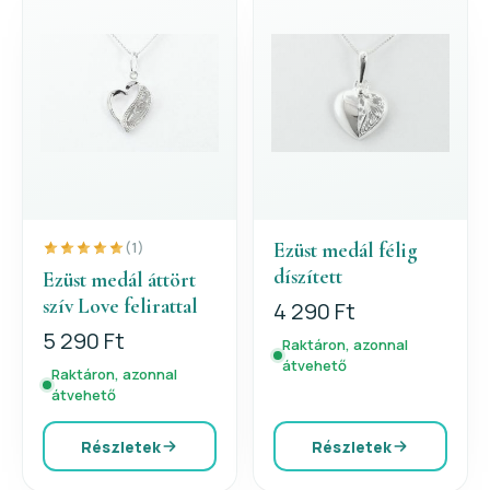
Ezüst medál félig
(1)
díszített
Ezüst medál áttört
szív Love felirattal
4 290 Ft
5 290 Ft
Raktáron, azonnal
átvehető
Raktáron, azonnal
átvehető
Részletek
Részletek