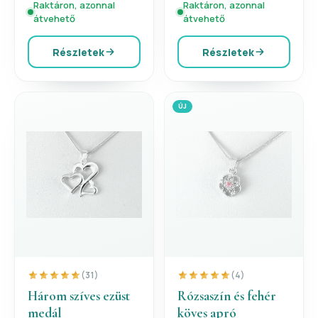
Raktáron, azonnal
Raktáron, azonnal
átvehető
átvehető
Részletek
Részletek
ÚJ
(31)
(4)
Három szíves ezüst
Rózsaszín és fehér
medál
köves apró