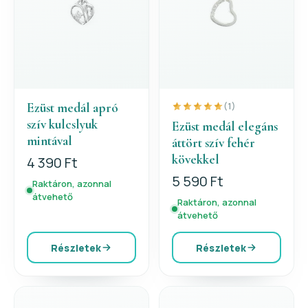
Ezüst medál apró
(1)
szív kulcslyuk
Ezüst medál elegáns
mintával
áttört szív fehér
kövekkel
4 390 Ft
5 590 Ft
Raktáron, azonnal
átvehető
Raktáron, azonnal
átvehető
Részletek
Részletek