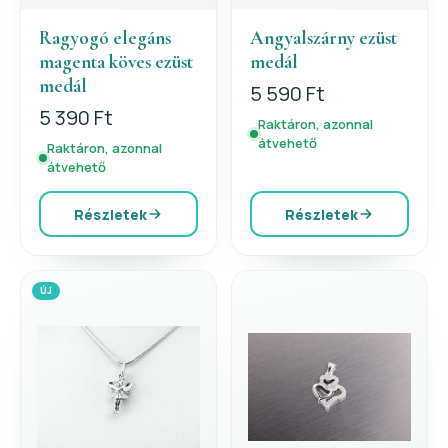
Ragyogó elegáns
Angyalszárny ezüst
magenta köves ezüst
medál
medál
5 590 Ft
5 390 Ft
Raktáron, azonnal
átvehető
Raktáron, azonnal
átvehető
Részletek
Részletek
ÚJ