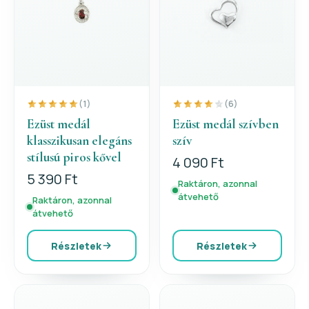
(1)
(6)
Ezüst medál
Ezüst medál szívben
klasszikusan elegáns
szív
stílusú piros kővel
4 090 Ft
5 390 Ft
Raktáron, azonnal
átvehető
Raktáron, azonnal
átvehető
Részletek
Részletek