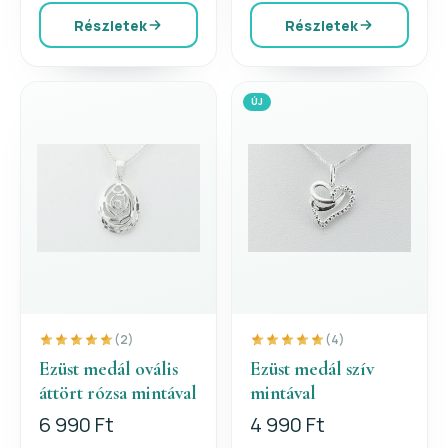
Részletek
Részletek
ÚJ
(2)
(4)
Ezüst medál ovális
Ezüst medál szív
áttört rózsa mintával
mintával
6 990 Ft
4 990 Ft