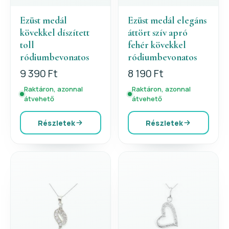
Ezüst medál
Ezüst medál elegáns
kövekkel díszített
áttört szív apró
toll
fehér kövekkel
ródiumbevonatos
ródiumbevonatos
9 390 Ft
8 190 Ft
Raktáron, azonnal
Raktáron, azonnal
átvehető
átvehető
Részletek
Részletek