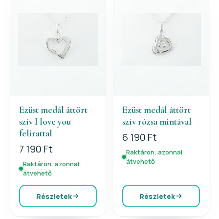
Ezüst medál áttört
Ezüst medál áttört
szív I love you
szív rózsa mintával
felirattal
6 190 Ft
7 190 Ft
Raktáron, azonnal
átvehető
Raktáron, azonnal
átvehető
Részletek
Részletek