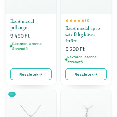
Ezüst medál
(1)
pillangó
Ezüst medál apró
szív félig köves
9 490 Ft
áttört
Raktáron, azonnal
5 290 Ft
átvehető
Raktáron, azonnal
átvehető
Részletek
Részletek
ÚJ