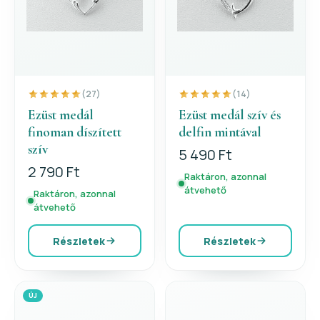
(27)
(14)
Ezüst medál
Ezüst medál szív és
finoman díszített
delfin mintával
szív
5 490 Ft
2 790 Ft
Raktáron, azonnal
átvehető
Raktáron, azonnal
átvehető
Részletek
Részletek
ÚJ