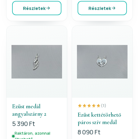
Részletek
Részletek
Ezüst medál
(1)
angyalszárny 2
Ezüst kettétörhető
páros szív medál
5 390 Ft
8 090 Ft
Raktáron, azonnal