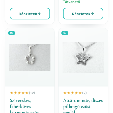
átvehető
Részletek
Részletek
ÚJ
ÚJ
(12)
(2)
Szívecskés,
Áttört mintás, díszes
fehérköves
pillangó ezüst
körmintás ezüst
medál