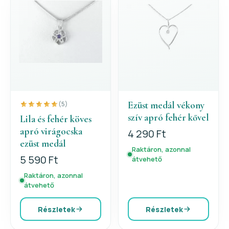
Ezüst medál vékony
(5)
szív apró fehér kővel
Lila és fehér köves
apró virágocska
4 290 Ft
ezüst medál
Raktáron, azonnal
5 590 Ft
átvehető
Raktáron, azonnal
átvehető
Részletek
Részletek