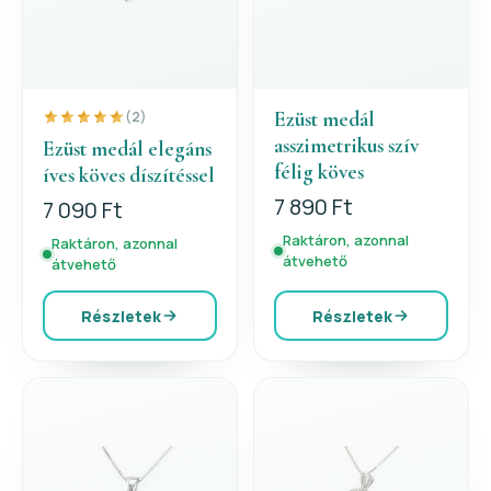
Ezüst medál
(2)
asszimetrikus szív
Ezüst medál elegáns
félig köves
íves köves díszítéssel
7 890 Ft
7 090 Ft
Raktáron, azonnal
Raktáron, azonnal
átvehető
átvehető
Részletek
Részletek