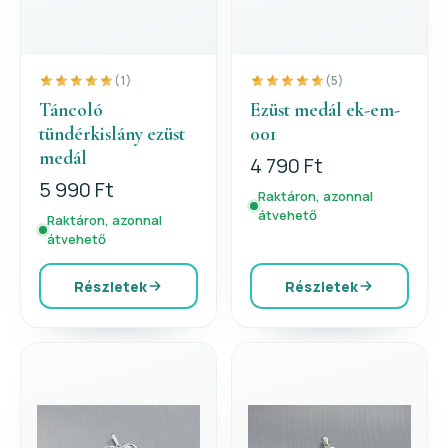
(1)
(5)
Táncoló
Ezüst medál ek-em-
tündérkislány ezüst
001
medál
4 790 Ft
5 990 Ft
Raktáron, azonnal
átvehető
Raktáron, azonnal
átvehető
Részletek
Részletek