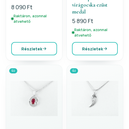
virágocska ezüst
8 090 Ft
medál
Raktáron, azonnal
5 890 Ft
átvehető
Raktáron, azonnal
átvehető
Részletek
Részletek
ÚJ
ÚJ