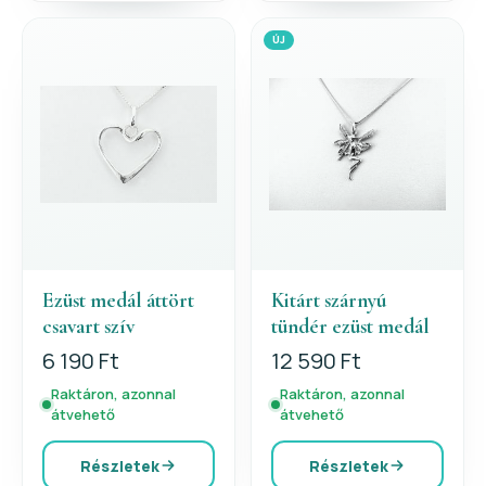
ÚJ
Ezüst medál áttört
Kitárt szárnyú
csavart szív
tündér ezüst medál
6 190 Ft
12 590 Ft
Raktáron, azonnal
Raktáron, azonnal
átvehető
átvehető
Részletek
Részletek