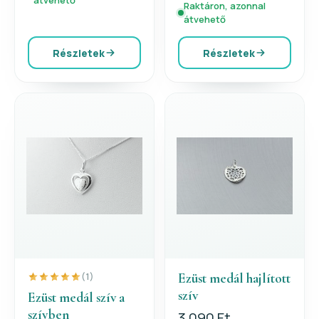
átvehető
Raktáron, azonnal
átvehető
Részletek
Részletek
Ezüst medál hajlított
(1)
szív
Ezüst medál szív a
szívben
3 090 Ft