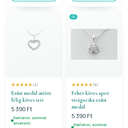
ÚJ
(4)
(6)
Ezüst medál áttört
Fehér köves apró
félig köves szív
virágocska ezüst
medál
5 390 Ft
5 390 Ft
Raktáron, azonnal
átvehető
Raktáron, azonnal