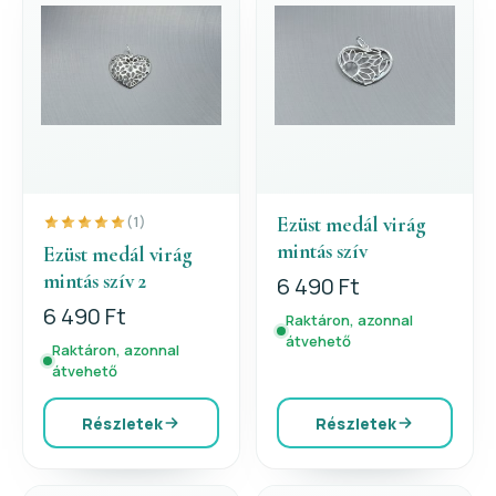
Ezüst medál virág
(1)
mintás szív
Ezüst medál virág
mintás szív 2
6 490 Ft
6 490 Ft
Raktáron, azonnal
átvehető
Raktáron, azonnal
átvehető
Részletek
Részletek