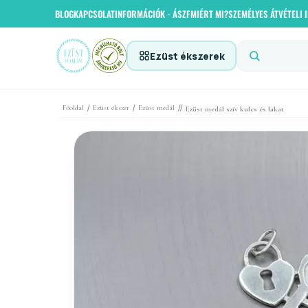
BLOG
KAPCSOLAT
INFORMÁCIÓK - ÁSZF
MIÉRT MI?
SZEMÉLYES ÁTVÉTELI
Ezüst ékszerek
/
/
//
Főoldal
Ezüst ékszer
Ezüst medál
Ezüst medál szív kulcs és lakat