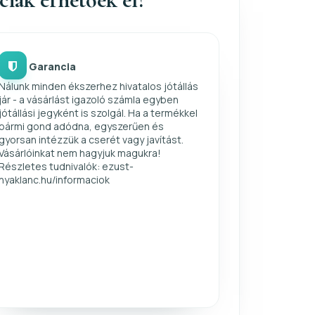
Garancia
Nálunk minden ékszerhez hivatalos jótállás
jár - a vásárlást igazoló számla egyben
jótállási jegyként is szolgál. Ha a termékkel
bármi gond adódna, egyszerűen és
gyorsan intézzük a cserét vagy javítást.
Vásárlóinkat nem hagyjuk magukra!
Részletes tudnivalók: ezust-
nyaklanc.hu/informaciok