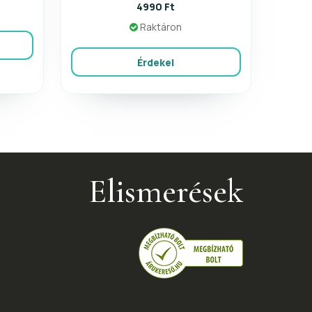
4990 Ft
Raktáron
Érdekel
Elismerések