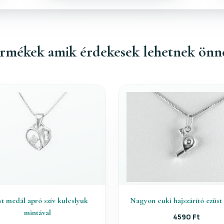
rmékek amik érdekesek lehetnek önn
t medál apró szív kulcslyuk
Nagyon cuki hajszárító ezüst
mintával
4590 Ft