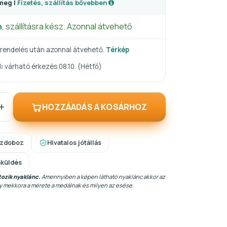
meg |
Fizetés, szállítás bővebben
n
, szállításra kész. Azonnal átvehető
rendelés után azonnal átvehető.
Térkép
:
várható érkezés 08.10. (Hétfő)
+
HOZZÁADÁS A KOSÁRHOZ
szdoboz
Hivatalos jótállás
aküldés
ozik nyaklánc.
Amennyiben a képen látható nyaklánc akkor az
gy mekkora a mérete a medálnak és milyen az esése.