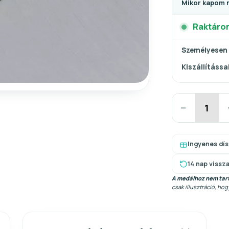
Mikor kapom 
Raktáro
Személyesen
Kiszállítással
−
Ingyenes dí
14 nap vissz
A medálhoz nem tart
csak illusztráció, ho