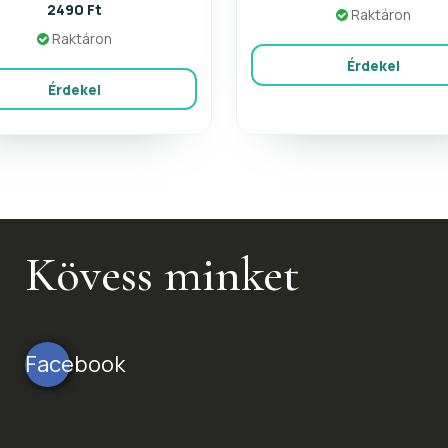
2490 Ft
Raktáron
Raktáron
Érdekel
Érdekel
Kövess minket
Facebook