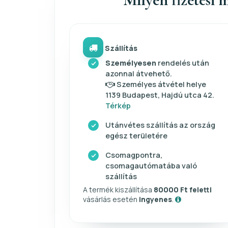
Szállítás
Személyesen
rendelés után
azonnal átvehető.
Személyes átvétel helye
1139 Budapest, Hajdú utca 42.
Térkép
Utánvétes szállítás az ország
egész területére
Csomagpontra,
csomagautómatába való
szállítás
A termék kiszállítása
80000 Ft feletti
vásárlás esetén
ingyenes
.