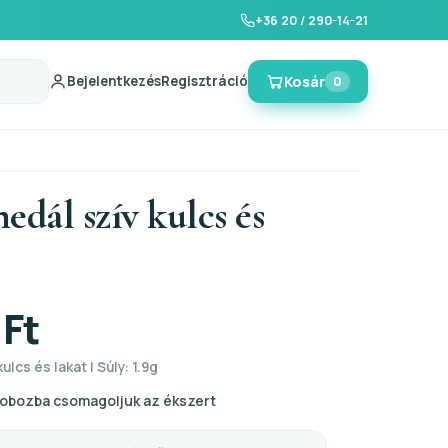
+36 20 / 290-14-21
Bejelentkezés
Regisztráció
Kosár
0
edál szív kulcs és
 Ft
ulcs és lakat | Súly: 1.9g
obozba csomagoljuk az ékszert