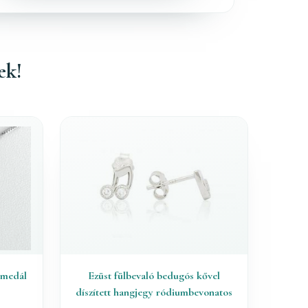
ek!
 medál
Ezüst fülbevaló bedugós kővel
díszített hangjegy ródiumbevonatos