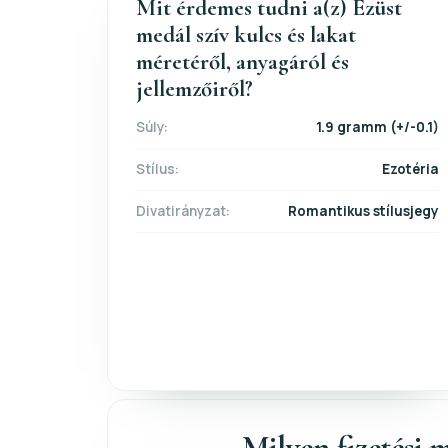
Mit érdemes tudni a(z) Ezüst
medál szív kulcs és lakat
méretéről, anyagáról és
jellemzőiről?
Súly:
1.9 gramm (+/-0.1)
Stílus:
Ezotéria
Divatirányzat:
Romantikus stílusjegy
Milyen fizetési m