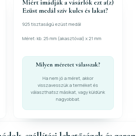
Miért imádják a vásárlók ezt a(z)
Ezüst medál szív kulcs és lakat?
925 tisztaságú ezüst medál
Méret: kb. 25 mm (akasztóval) x 21 mm
Milyen méretet válasszak?
Ha nem jó a méret, akkor
visszavesszük a terméket és
választhatsz másikat, vagy küldünk
nagyobbat.
ódok, szállítási lehetőségek és gara