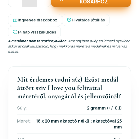
KOSÁRHOZ
Ingyenes díszdoboz
Hivatalos jótállás
14 nap visszaküldés
A medálhoz nem tartozik nyaklánc.
Amennyiben a képen látható nyaklánc
akkor az csak illusztráció, hogy mekkora a mérete a medálnak és milyen az
esése.
Mit érdemes tudni a(z) Ezüst medál
áttört szív I love you felirattal
méretéről, anyagáról és jellemzőiről?
Súly:
2 gramm (+/-0.1)
Méret:
18 x 20 mm akasztó nélkül; akasztóval 25
mm