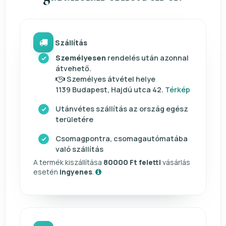
Szállítás
Személyesen
rendelés után azonnal
átvehető.
Személyes átvétel helye
1139 Budapest, Hajdú utca 42.
Térkép
Utánvétes szállítás az ország egész
területére
Csomagpontra, csomagautómatába
való szállítás
A termék kiszállítása
80000 Ft feletti
vásárlás
esetén
ingyenes
.