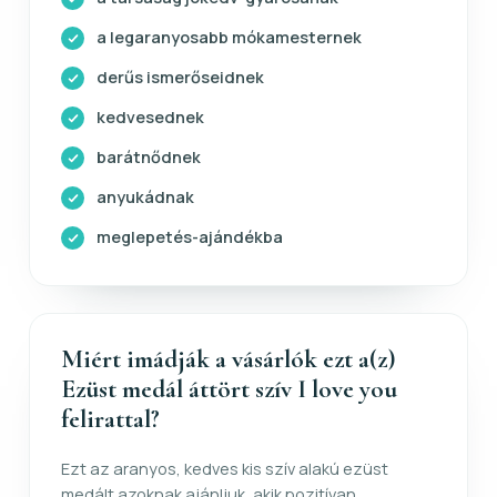
a legaranyosabb mókamesternek
derűs ismerőseidnek
kedvesednek
barátnődnek
anyukádnak
meglepetés-ajándékba
Miért imádják a vásárlók ezt a(z)
Ezüst medál áttört szív I love you
felirattal?
Ezt az aranyos, kedves kis szív alakú ezüst
medált azoknak ajánljuk, akik pozitívan