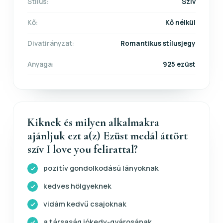
Stílus:
Szív
Kő:
Kő nélkül
Divatirányzat:
Romantikus stílusjegy
Anyaga:
925 ezüst
Kiknek és milyen alkalmakra
ajánljuk ezt a(z) Ezüst medál áttört
szív I love you felirattal?
pozitív gondolkodású lányoknak
kedves hölgyeknek
vidám kedvű csajoknak
a társaság jókedv-gyárosának