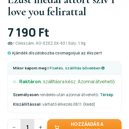
love you felirattal
7 190 Ft
db
| Cikkszám: AG-EZEZ.EK-63 | Súly: 1.9g
Ajándék díszdobozba csomagoljuk az ékszert
Mikor kapom meg |
Fizetés, szállítás bővebben
Raktáron
, szállításra kész. Azonnal átvehető
Személyesen
rendelés után azonnal átvehető.
Térkép
Kiszállítással:
várható érkezés 08.11. (Kedd)
HOZZÁADÁS A
−
+