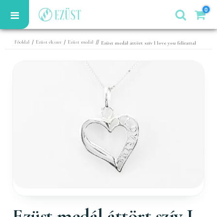
0
/
/
//
Főoldal
Ezüst ékszer
Ezüst medál
Ezüst medál áttört szív I love you felirattal
Ezüst medál áttört szív I