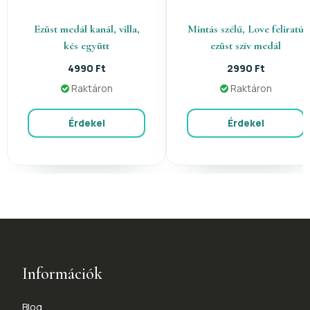
Ezüst medál kanál, villa,
Mintás szélű, Love feliratú
kés együtt
ezüst szív medál
4990 Ft
2990 Ft
Raktáron
Raktáron
Érdekel
Érdekel
Információk
Blog