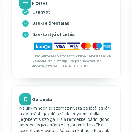
Fizetés
Utánvét
Banki előreutalás
Bankkártyás fizetés
A kényelmes és biztonságos online fizetést a Barion
Payment Zrt. biztosítja. Magyar Nemzeti Bank
engedély száma: H-EN-I-1064/2013
Garancia
Nálunk minden ékszerhez hivatalos jótállás jár -
a vásárlást igazoló számla egyben jótállási
jegyként is szolgál. Ha a termékkel bármi gond
adódna, egyszerűen és gyorsan intézzük a
cserét vagy javítást. Vásárlóinkat nem hagyjuk