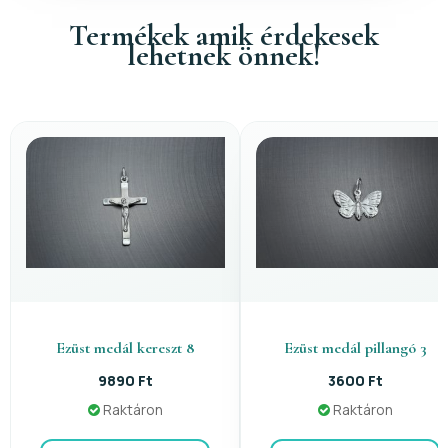
Termékek amik érdekesek
lehetnek önnek!
Ezüst medál kereszt 8
Ezüst medál pillangó 3
9890 Ft
3600 Ft
Raktáron
Raktáron