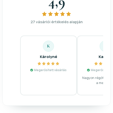
4,9
27 vásárlói értékelés alapján
K
K
Károlyné
Katalin
Megerősített vásárlás
Megerősített v
Nagyon régóta ker
a medált!☺