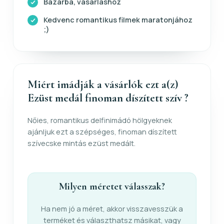
Bazárba, vásárláshoz
Kedvenc romantikus filmek maratonjához
;)
Miért imádják a vásárlók ezt a(z)
Ezüst medál finoman díszített szív ?
Nőies, romantikus delfinimádó hölgyeknek
ajánljuk ezt a szépséges, finoman díszített
szívecske mintás ezüst medált.
Milyen méretet válasszak?
Ha nem jó a méret, akkor visszavesszük a
terméket és választhatsz másikat, vagy