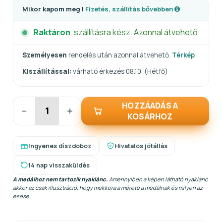
Mikor kapom meg |
Fizetés, szállítás bővebben
Raktáron
, szállításra kész. Azonnal átvehető
Személyesen
rendelés után azonnal átvehető.
Térkép
Kiszállítással:
várható érkezés 08.10. (Hétfő)
HOZZÁADÁS A
−
+
KOSÁRHOZ
Ingyenes díszdoboz
Hivatalos jótállás
14 nap visszaküldés
A medálhoz nem tartozik nyaklánc.
Amennyiben a képen látható nyaklánc
akkor az csak illusztráció, hogy mekkora a mérete a medálnak és milyen az
esése.