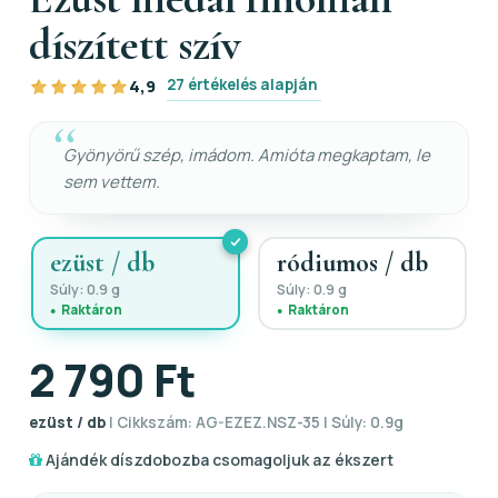
díszített szív
27 értékelés alapján
4,9
Gyönyörű szép, imádom. Amióta megkaptam, le
sem vettem.
ezüst / db
ródiumos / db
Súly: 0.9 g
Súly: 0.9 g
Raktáron
Raktáron
2 790 Ft
ezüst / db
| Cikkszám: AG-EZEZ.NSZ-35 | Súly: 0.9g
Ajándék díszdobozba csomagoljuk az ékszert