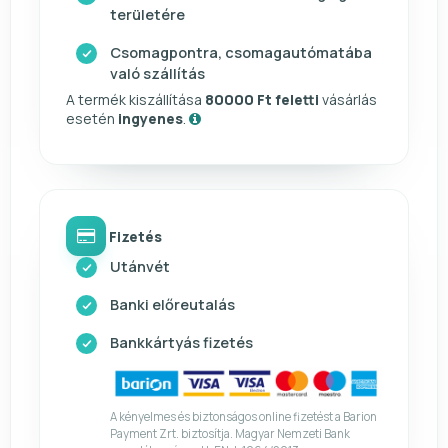
területére
Csomagpontra, csomagautómatába
való szállítás
A termék kiszállítása
80000 Ft feletti
vásárlás
esetén
ingyenes
.
Fizetés
Utánvét
Banki előreutalás
Bankkártyás fizetés
A kényelmes és biztonságos online fizetést a Barion
Payment Zrt. biztosítja. Magyar Nemzeti Bank