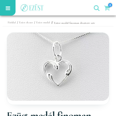
0
/
/
//
Főoldal
Ezüst ékszer
Ezüst medál
Ezüst medál finoman díszített szív
Ezüst medál finoman