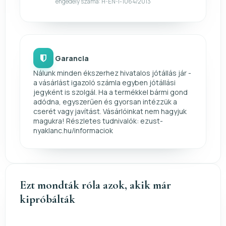
engedély száma: H-EN-I-1064/2013
Garancia
Nálunk minden ékszerhez hivatalos jótállás jár -
a vásárlást igazoló számla egyben jótállási
jegyként is szolgál. Ha a termékkel bármi gond
adódna, egyszerűen és gyorsan intézzük a
cserét vagy javítást. Vásárlóinkat nem hagyjuk
magukra! Részletes tudnivalók: ezust-
nyaklanc.hu/informaciok
Ezt mondták róla azok, akik már
kipróbálták