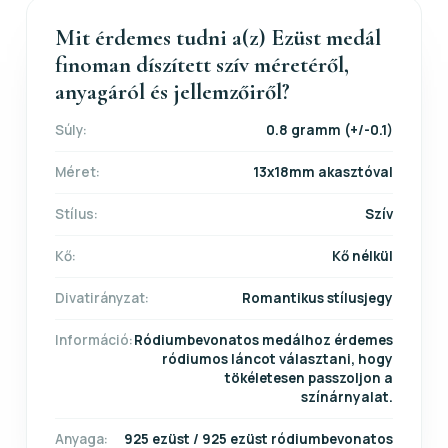
Mit érdemes tudni a(z) Ezüst medál
finoman díszített szív méretéről,
anyagáról és jellemzőiről?
Súly:
0.8 gramm (+/-0.1)
Méret:
13x18mm akasztóval
Stílus:
Szív
Kő:
Kő nélkül
Divatirányzat:
Romantikus stílusjegy
Információ:
Ródiumbevonatos medálhoz érdemes
ródiumos láncot választani, hogy
tökéletesen passzoljon a
színárnyalat.
Anyaga:
925 ezüst / 925 ezüst ródiumbevonatos