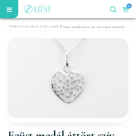
0
/
/
//
Főoldal
Ezüst ékszer
Ezüst medál
Ezüst medál áttört szív szívecskés mintával
Ezüst medál áttört szív