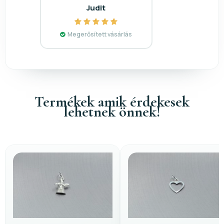
Judit
Megerősített vásárlás
Termékek amik érdekesek
lehetnek önnek!