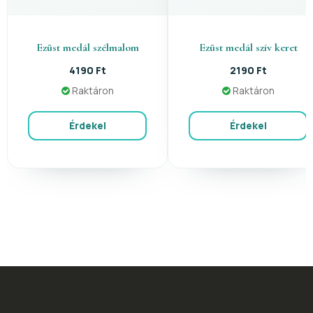
Ezüst medál szélmalom
Ezüst medál szív keret
4190 Ft
2190 Ft
Raktáron
Raktáron
Érdekel
Érdekel