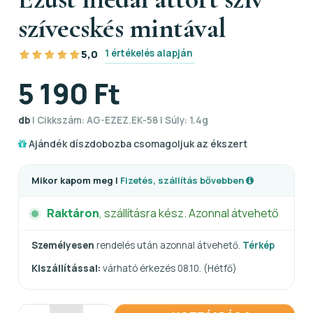
szívecskés mintával
1 értékelés alapján
5,0
5 190 Ft
db
| Cikkszám: AG-EZEZ.EK-58 | Súly: 1.4g
Ajándék díszdobozba csomagoljuk az ékszert
Mikor kapom meg |
Fizetés, szállítás bővebben
Raktáron
, szállításra kész. Azonnal átvehető
Személyesen
rendelés után azonnal átvehető.
Térkép
Kiszállítással:
várható érkezés 08.10. (Hétfő)