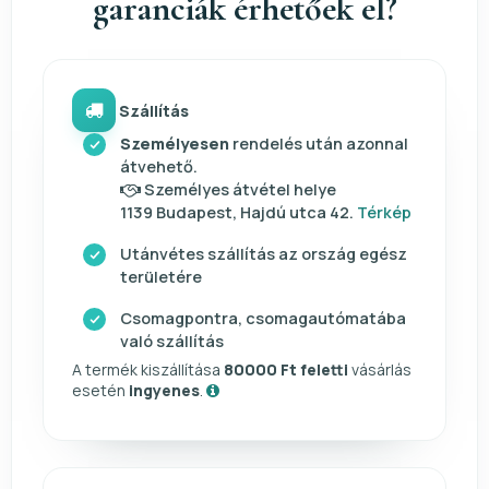
garanciák érhetőek el?
Szállítás
Személyesen
rendelés után azonnal
átvehető.
Személyes átvétel helye
1139 Budapest, Hajdú utca 42.
Térkép
Utánvétes szállítás az ország egész
területére
Csomagpontra, csomagautómatába
való szállítás
A termék kiszállítása
80000 Ft feletti
vásárlás
esetén
ingyenes
.