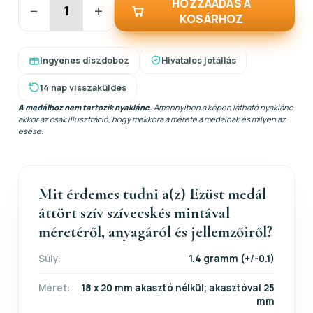
HOZZÁADÁS A
−
+
KOSÁRHOZ
Ingyenes díszdoboz
Hivatalos jótállás
14 nap visszaküldés
A medálhoz nem tartozik nyaklánc.
Amennyiben a képen látható nyaklánc
akkor az csak illusztráció, hogy mekkora a mérete a medálnak és milyen az
esése.
Mit érdemes tudni a(z) Ezüst medál
áttört szív szívecskés mintával
méretéről, anyagáról és jellemzőiről?
Súly:
1.4 gramm (+/-0.1)
Méret:
18 x 20 mm akasztó nélkül; akasztóval 25
mm