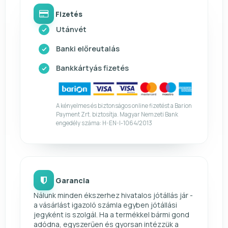
Fizetés
Utánvét
Banki előreutalás
Bankkártyás fizetés
A kényelmes és biztonságos online fizetést a Barion
Payment Zrt. biztosítja. Magyar Nemzeti Bank
engedély száma: H-EN-I-1064/2013
Garancia
Nálunk minden ékszerhez hivatalos jótállás jár -
a vásárlást igazoló számla egyben jótállási
jegyként is szolgál. Ha a termékkel bármi gond
adódna, egyszerűen és gyorsan intézzük a