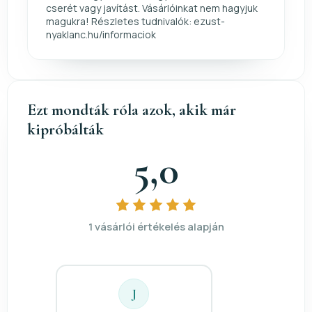
cserét vagy javítást. Vásárlóinkat nem hagyjuk
magukra! Részletes tudnivalók: ezust-
nyaklanc.hu/informaciok
Ezt mondták róla azok, akik már
kipróbálták
5,0
1 vásárlói értékelés alapján
J