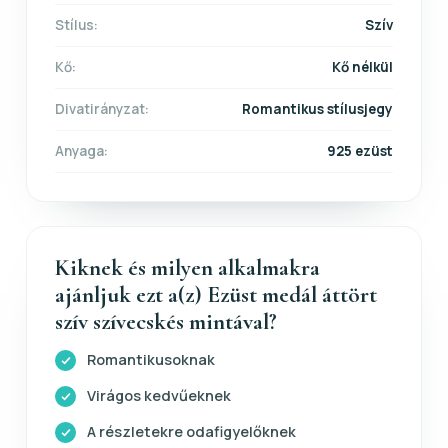
Stílus:
Szív
Kő:
Kő nélkül
Divatirányzat:
Romantikus stílusjegy
Anyaga:
925 ezüst
Kiknek és milyen alkalmakra
ajánljuk ezt a(z) Ezüst medál áttört
szív szívecskés mintával?
Romantikusoknak
Virágos kedvűeknek
A részletekre odafigyelőknek