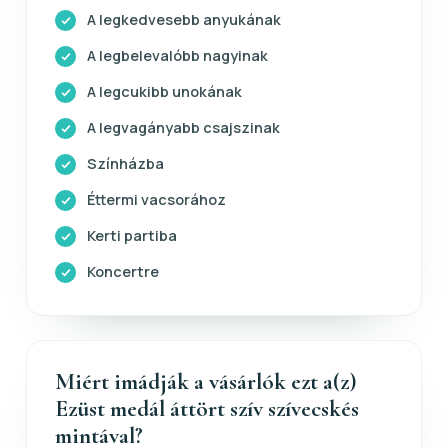
A legkedvesebb anyukának
A legbelevalóbb nagyinak
A legcukibb unokának
A legvagányabb csajszinak
Színházba
Éttermi vacsorához
Kerti partiba
Koncertre
Miért imádják a vásárlók ezt a(z)
Ezüst medál áttört szív szívecskés
mintával?