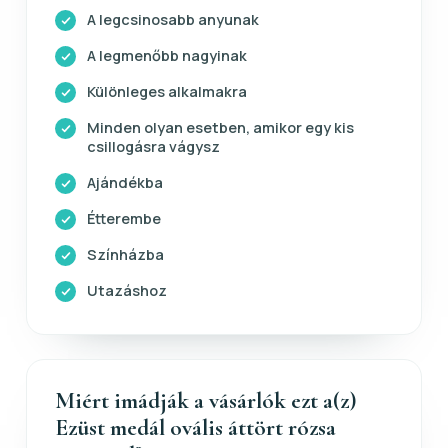
A legcsinosabb anyunak
A legmenőbb nagyinak
Különleges alkalmakra
Minden olyan esetben, amikor egy kis
csillogásra vágysz
Ajándékba
Étterembe
Színházba
Utazáshoz
Miért imádják a vásárlók ezt a(z)
Ezüst medál ovális áttört rózsa