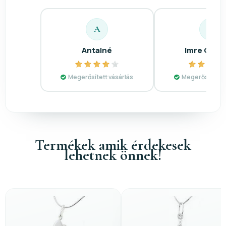
A
I
Antalné
Imre Gyul
Megerősített vásárlás
Megerősített v
Termékek amik érdekesek
lehetnek önnek!