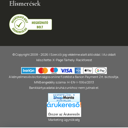
Elismerések
© Copyright 2008 - 2026 | Szerzői jog védelme alatt álló oldal. |
Az oldalt
készítette:
X-Page
Tárhely: Rackforest
A kényelmes és biztonságos online fizetést a Barion Payment Zrt. biztosítja,
MNB engedély száma: H-EN-I-1064/2013
Bankkártya adatai áruházunkhoz nem jutnak el.
Ékszer az Árukeresőn
Marketing ügynökség