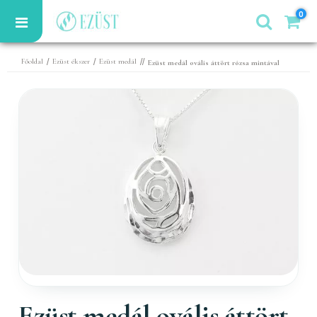
0
/
/
//
Főoldal
Ezüst ékszer
Ezüst medál
Ezüst medál ovális áttört rózsa mintával
Ezüst medál ovális áttört