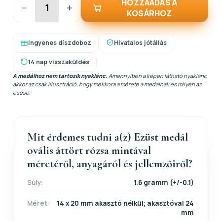
HOZZÁADÁS A
−
+
KOSÁRHOZ
Ingyenes díszdoboz
Hivatalos jótállás
14 nap visszaküldés
A medálhoz nem tartozik nyaklánc.
Amennyiben a képen látható nyaklánc
akkor az csak illusztráció, hogy mekkora a mérete a medálnak és milyen az
esése.
Mit érdemes tudni a(z) Ezüst medál
ovális áttört rózsa mintával
méretéről, anyagáról és jellemzőiről?
Súly:
1.6 gramm (+/-0.1)
Méret:
14 x 20 mm akasztó nélkül; akasztóval 24
mm