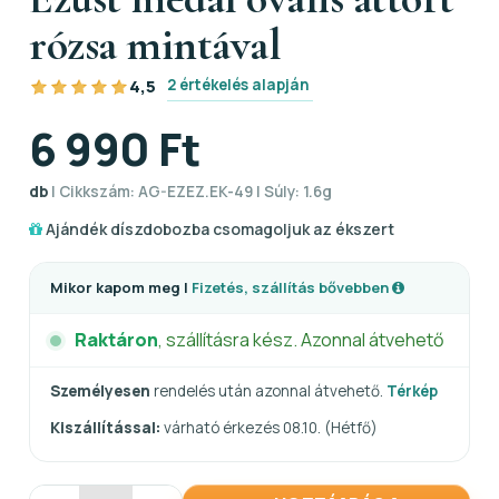
rózsa mintával
2 értékelés alapján
4,5
6 990 Ft
db
| Cikkszám: AG-EZEZ.EK-49 | Súly: 1.6g
Ajándék díszdobozba csomagoljuk az ékszert
Mikor kapom meg |
Fizetés, szállítás bővebben
Raktáron
, szállításra kész. Azonnal átvehető
Személyesen
rendelés után azonnal átvehető.
Térkép
Kiszállítással:
várható érkezés 08.10. (Hétfő)