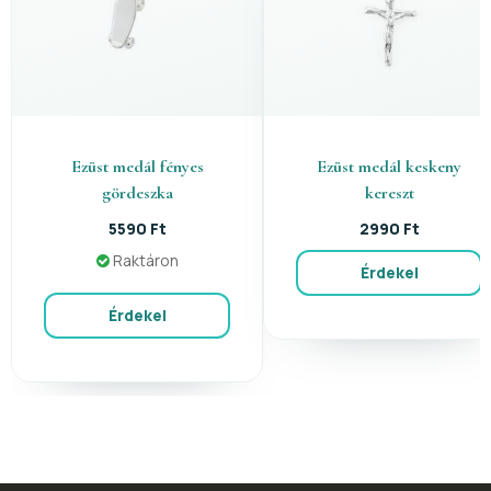
Ezüst medál fényes
Ezüst medál keskeny
gördeszka
kereszt
5590 Ft
2990 Ft
Raktáron
Érdekel
Érdekel