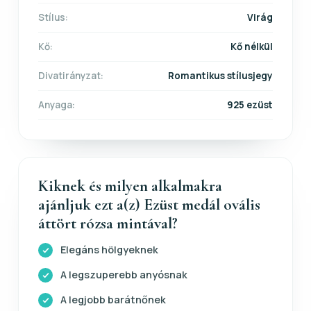
Stílus:
Virág
Kő:
Kő nélkül
Divatirányzat:
Romantikus stílusjegy
Anyaga:
925 ezüst
Kiknek és milyen alkalmakra
ajánljuk ezt a(z) Ezüst medál ovális
áttört rózsa mintával?
Elegáns hölgyeknek
A legszuperebb anyósnak
A legjobb barátnőnek