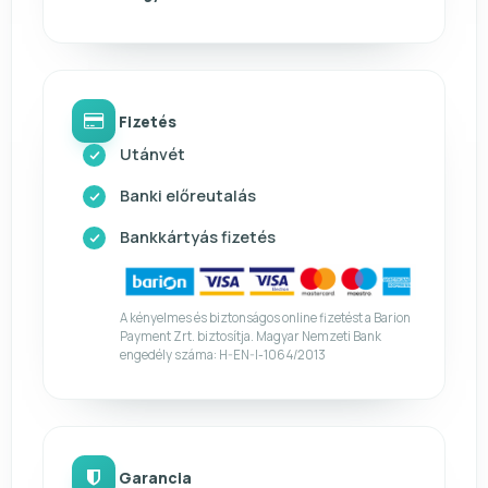
Fizetés
Utánvét
Banki előreutalás
Bankkártyás fizetés
A kényelmes és biztonságos online fizetést a Barion
Payment Zrt. biztosítja. Magyar Nemzeti Bank
engedély száma: H-EN-I-1064/2013
Garancia