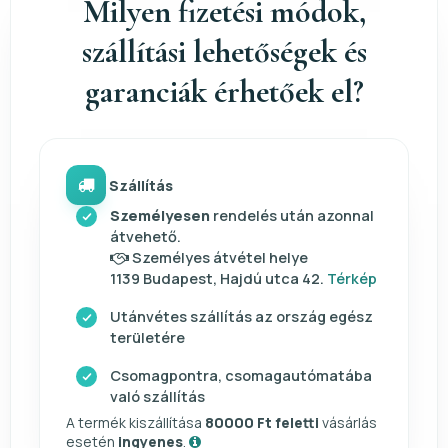
Milyen fizetési módok,
szállítási lehetőségek és
garanciák érhetőek el?
Szállítás
Személyesen
rendelés után azonnal
átvehető.
Személyes átvétel helye
1139 Budapest, Hajdú utca 42.
Térkép
Utánvétes szállítás az ország egész
területére
Csomagpontra, csomagautómatába
való szállítás
A termék kiszállítása
80000 Ft feletti
vásárlás
esetén
ingyenes
.