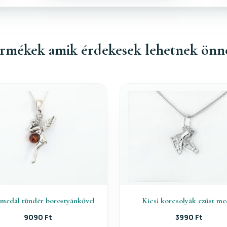
rmékek amik érdekesek lehetnek önn
 medál tündér borostyánkővel
Kicsi korcsolyák ezüst me
9090 Ft
3990 Ft