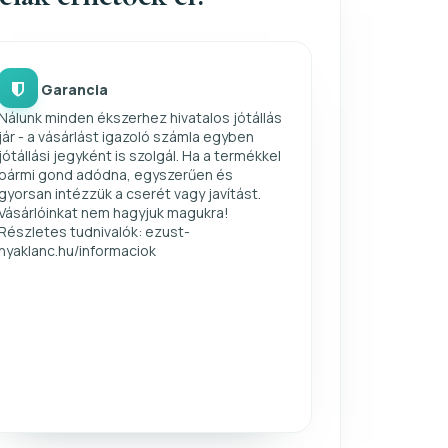
Garancia
Nálunk minden ékszerhez hivatalos jótállás
jár - a vásárlást igazoló számla egyben
jótállási jegyként is szolgál. Ha a termékkel
bármi gond adódna, egyszerűen és
gyorsan intézzük a cserét vagy javítást.
Vásárlóinkat nem hagyjuk magukra!
Részletes tudnivalók: ezust-
nyaklanc.hu/informaciok