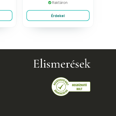
Raktáron
Érdekel
Elismerések