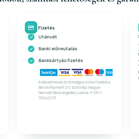
Fizetés
Utánvét
Banki előreutalás
Bankkártyás fizetés
A kényelmes és biztonságos online fizetést a
Barion Payment Zrt. biztosítja. Magyar
Nemzeti Bank engedély száma: H-EN-I-
1064/2013