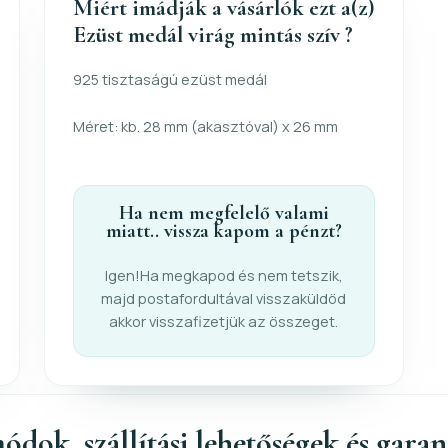
Miért imádják a vásárlók ezt a(z)
Ezüst medál virág mintás szív ?
925 tisztaságú ezüst medál
Méret: kb. 28 mm (akasztóval) x 26 mm
Ha nem megfelelő valami
miatt.. vissza kapom a pénzt?
Igen!Ha megkapod és nem tetszik,
majd postafordultával visszaküldöd
akkor visszafizetjük az összeget.
ódok, szállítási lehetőségek és gara