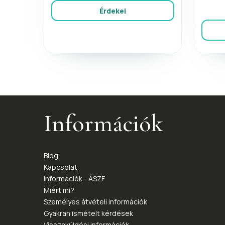
Érdekel
Információk
Blog
Kapcsolat
Információk - ÁSZF
Miért mi?
Személyes átvételi információk
Gyakran ismételt kérdések
Visszaküldési információk