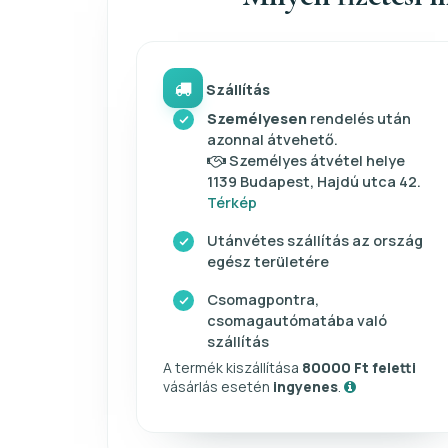
Szállítás
Személyesen
rendelés után
azonnal átvehető.
Személyes átvétel helye
1139 Budapest, Hajdú utca 42.
Térkép
Utánvétes szállítás az ország
egész területére
Csomagpontra,
csomagautómatába való
szállítás
A termék kiszállítása
80000 Ft feletti
vásárlás esetén
ingyenes
.