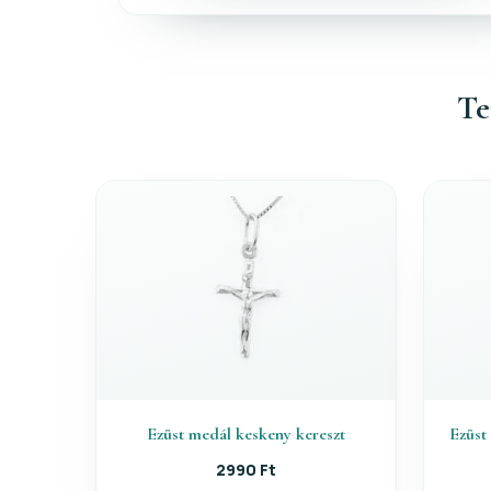
Te
Ezüst medál keskeny kereszt
Ezüst
2990 Ft