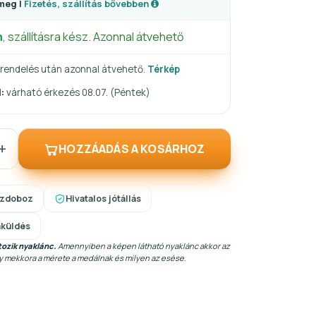
meg |
Fizetés, szállítás bővebben
n
, szállításra kész. Azonnal átvehető
rendelés után azonnal átvehető.
Térkép
:
várható érkezés 08.07. (Péntek)
+
HOZZÁADÁS A KOSÁRHOZ
szdoboz
Hivatalos jótállás
aküldés
ozik nyaklánc.
Amennyiben a képen látható nyaklánc akkor az
gy mekkora a mérete a medálnak és milyen az esése.