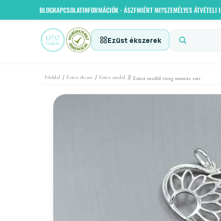
BLOG
KAPCSOLAT
INFORMÁCIÓK - ÁSZF
MIÉRT MI?
SZEMÉLYES ÁTVÉTELI
Ezüst ékszerek
/
/
//
Főoldal
Ezüst ékszer
Ezüst medál
Ezüst medál virág mintás szív