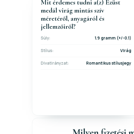
Mit érdemes tudni a(z) Ezüst
medál virág mintás szív
méretéről, anyagáról és
jellemzőiről?
Súly:
1.9 gramm (+/-0.1)
Stílus:
Virág
Divatirányzat:
Romantikus stílusjegy
Milyen fizetési m