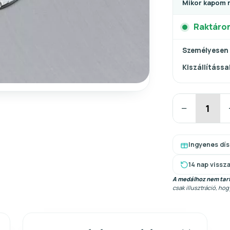
Mikor kapom 
Raktáro
Személyesen
Kiszállítással
−
Ingyenes dí
14 nap vissz
A medálhoz nem tart
csak illusztráció, ho