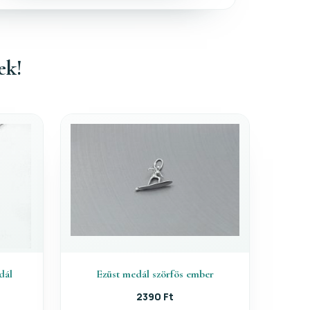
ek!
dál
Ezüst medál szörfös ember
2390 Ft