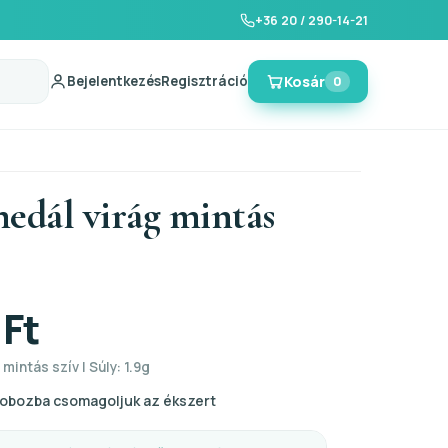
+36 20 / 290-14-21
Bejelentkezés
Regisztráció
Kosár
0
medál virág mintás
 Ft
 mintás szív | Súly: 1.9g
obozba csomagoljuk az ékszert