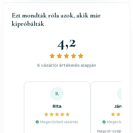
Ezt mondták róla azok, akik már
kipróbálták
4,2
6 vásárlói értékelés alapján
R
J
Rita
Jánosn
Megerősített vásárlás
Megerősített v
Nagyon szép a nyak