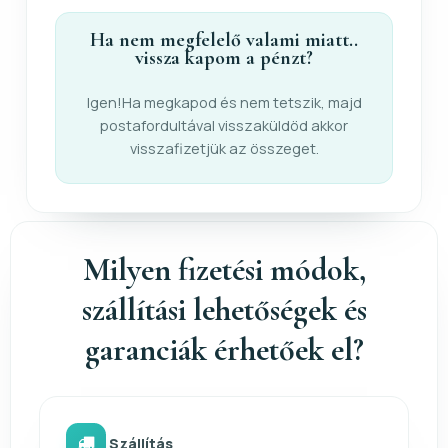
Ha nem megfelelő valami miatt..
vissza kapom a pénzt?
Igen!Ha megkapod és nem tetszik, majd
postafordultával visszaküldöd akkor
visszafizetjük az összeget.
Milyen fizetési módok,
szállítási lehetőségek és
garanciák érhetőek el?
Szállítás