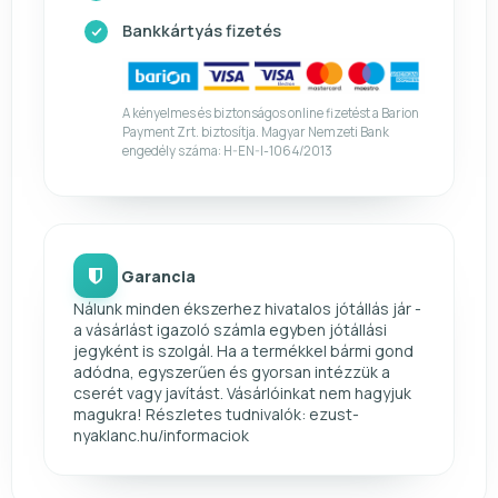
Bankkártyás fizetés
A kényelmes és biztonságos online fizetést a Barion
Payment Zrt. biztosítja. Magyar Nemzeti Bank
engedély száma: H-EN-I-1064/2013
Garancia
Nálunk minden ékszerhez hivatalos jótállás jár -
a vásárlást igazoló számla egyben jótállási
jegyként is szolgál. Ha a termékkel bármi gond
adódna, egyszerűen és gyorsan intézzük a
cserét vagy javítást. Vásárlóinkat nem hagyjuk
magukra! Részletes tudnivalók: ezust-
nyaklanc.hu/informaciok