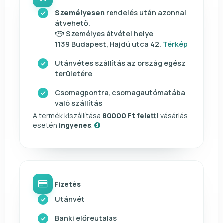
Személyesen
rendelés után azonnal
átvehető.
Személyes átvétel helye
1139 Budapest, Hajdú utca 42.
Térkép
Utánvétes szállítás az ország egész
területére
Csomagpontra, csomagautómatába
való szállítás
A termék kiszállítása
80000 Ft feletti
vásárlás
esetén
ingyenes
.
Fizetés
Utánvét
Banki előreutalás