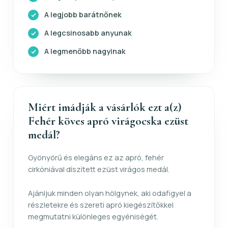
A legjobb barátnőnek
A legcsinosabb anyunak
A legmenőbb nagyinak
Miért imádják a vásárlók ezt a(z)
Fehér köves apró virágocska ezüst
medál?
Gyönyörű és elegáns ez az apró, fehér
cirkóniával díszített ezüst virágos medál.
Ajánljuk minden olyan hölgynek, aki odafigyel a
részletekre és szereti apró kiegészítőkkel
megmutatni különleges egyéniségét.