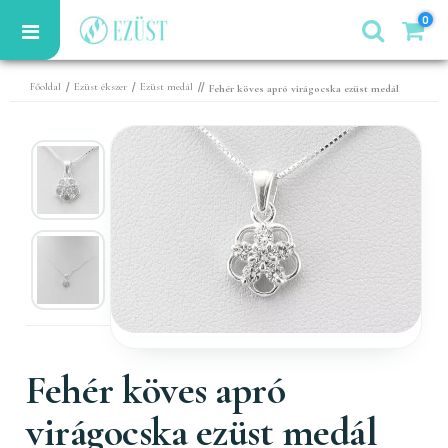
0
/
/
//
Főoldal
Ezüst ékszer
Ezüst medál
Fehér köves apró virágocska ezüst medál
Fehér köves apró
virágocska ezüst medál