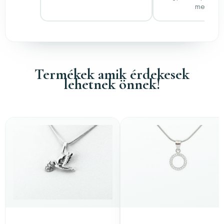
medál is!
Termékek amik érdekesek
lehetnek önnek!