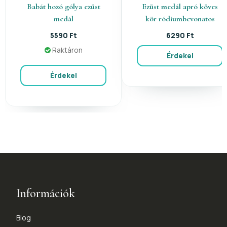
Babát hozó gólya ezüst
Ezüst medál apró köves
medál
kör ródiumbevonatos
5590 Ft
6290 Ft
Raktáron
Érdekel
Érdekel
Információk
Blog