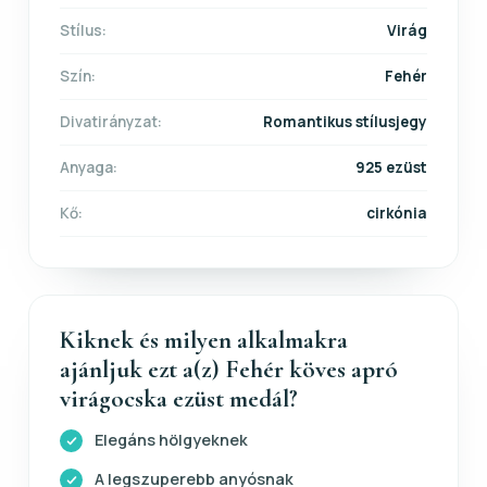
Stílus:
Virág
Szín:
Fehér
Divatirányzat:
Romantikus stílusjegy
Anyaga:
925 ezüst
Kő:
cirkónia
Kiknek és milyen alkalmakra
ajánljuk ezt a(z) Fehér köves apró
virágocska ezüst medál?
Elegáns hölgyeknek
A legszuperebb anyósnak