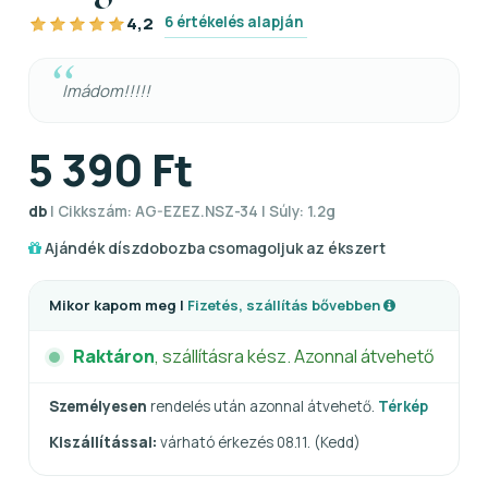
6 értékelés alapján
4,2
Imádom!!!!!
5 390 Ft
db
| Cikkszám: AG-EZEZ.NSZ-34 | Súly: 1.2g
Ajándék díszdobozba csomagoljuk az ékszert
Mikor kapom meg |
Fizetés, szállítás bővebben
Raktáron
, szállításra kész. Azonnal átvehető
Személyesen
rendelés után azonnal átvehető.
Térkép
Kiszállítással:
várható érkezés 08.11. (Kedd)