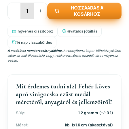
HOZZÁADÁS A
−
+
KOSÁRHOZ
Ingyenes díszdoboz
Hivatalos jótállás
14 nap visszaküldés
A medálhoz nem tartozik nyaklánc.
Amennyiben a képen látható nyaklánc
akkor az csak illusztráció, hogy mekkora a mérete a medálnak és milyen az
esése.
Mit érdemes tudni a(z) Fehér köves
apró virágocska ezüst medál
méretéről, anyagáról és jellemzőiről?
Súly:
1.2 gramm (+/-0.1)
Méret:
kb. 1x1.6 cm (akasztóval)