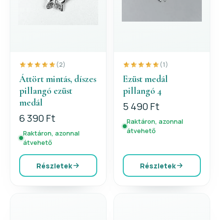
(2)
(1)
Áttört mintás, díszes
Ezüst medál
pillangó ezüst
pillangó 4
medál
5 490 Ft
6 390 Ft
Raktáron, azonnal
átvehető
Raktáron, azonnal
átvehető
Részletek
Részletek