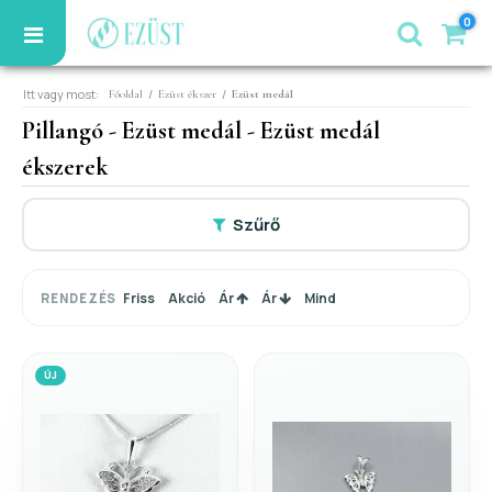
0
Itt vagy most:
/
/
Főoldal
Ezüst ékszer
Ezüst medál
Pillangó - Ezüst medál - Ezüst medál
ékszerek
Szűrő
Friss
Akció
Ár
Ár
Mind
RENDEZÉS
ÚJ