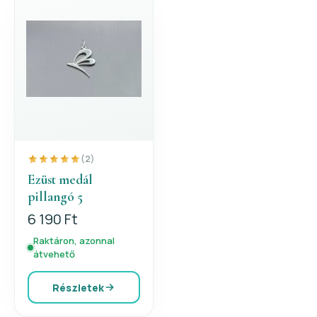
(2)
Ezüst medál
pillangó 5
6 190 Ft
Raktáron, azonnal
átvehető
Részletek