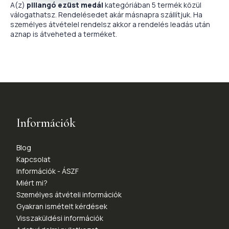
A(z)
pillangó ezüst medál
kategóriában 5 termék közül
válogathatsz. Rendelésedet akár másnapra szállítjuk. Ha
személyes átvételel rendelsz akkor a rendelés leadás után
aznap is átveheted a terméket.
Információk
Blog
Kapcsolat
Információk - ÁSZF
Miért mi?
Személyes átvételi információk
Gyakran ismételt kérdések
Visszaküldési információk