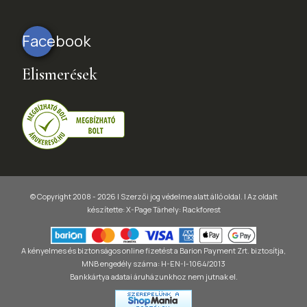
Facebook
Elismerések
© Copyright 2008 - 2026 | Szerzői jog védelme alatt álló oldal. |
Az oldalt
készítette:
X-Page
Tárhely: Rackforest
A kényelmes és biztonságos online fizetést a Barion Payment Zrt. biztosítja,
MNB engedély száma: H-EN-I-1064/2013
Bankkártya adatai áruházunkhoz nem jutnak el.