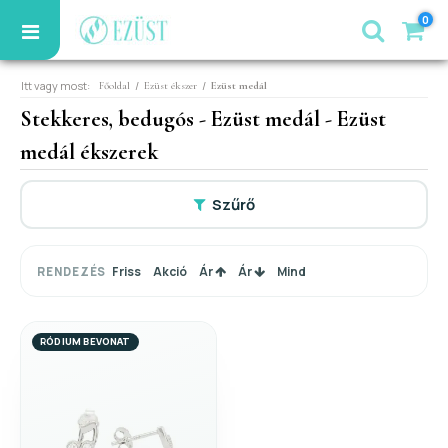
0
Itt vagy most:
/
/
Főoldal
Ezüst ékszer
Ezüst medál
Stekkeres, bedugós - Ezüst medál - Ezüst
medál ékszerek
Szűrő
Friss
Akció
Ár
Ár
Mind
RENDEZÉS
RÓDIUM BEVONAT