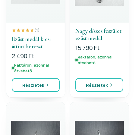
Nagy díszes feszület
(1)
ezüst medál
Ezüst medál kicsi
áttört kereszt
15 790 Ft
2 490 Ft
Raktáron, azonnal
átvehető
Raktáron, azonnal
átvehető
Részletek
Részletek