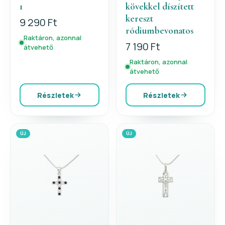
1
kövekkel díszített
kereszt
9 290 Ft
ródiumbevonatos
Raktáron, azonnal
7 190 Ft
átvehető
Raktáron, azonnal
átvehető
Részletek
Részletek
ÚJ
ÚJ