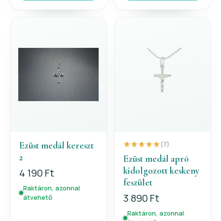
Ezüst medál kereszt
(7)
2
Ezüst medál apró
kidolgozott keskeny
4 190 Ft
feszület
Raktáron, azonnal
3 890 Ft
átvehető
Raktáron, azonnal