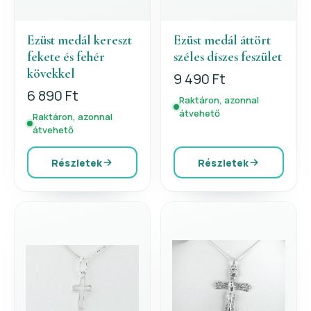
Ezüst medál kereszt
Ezüst medál áttört
fekete és fehér
széles díszes feszület
kövekkel
9 490 Ft
6 890 Ft
Raktáron, azonnal
átvehető
Raktáron, azonnal
átvehető
Részletek
Részletek