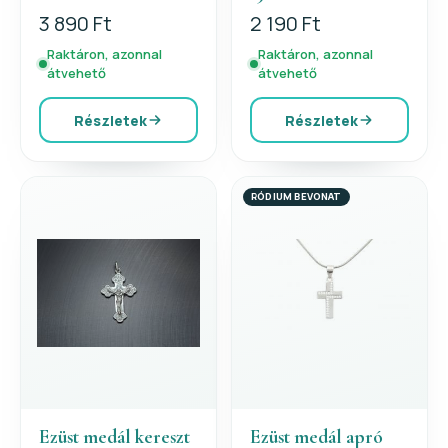
3 890 Ft
2 190 Ft
Raktáron, azonnal
Raktáron, azonnal
átvehető
átvehető
Részletek
Részletek
RÓDIUM BEVONAT
Ezüst medál kereszt
Ezüst medál apró