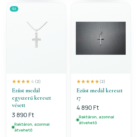
ÚJ
(2)
(2)
Ezüst medál
Ezüst medál kereszt
egyszerű kereszt
17
vésett
4 890 Ft
3 890 Ft
Raktáron, azonnal
átvehető
Raktáron, azonnal
átvehető