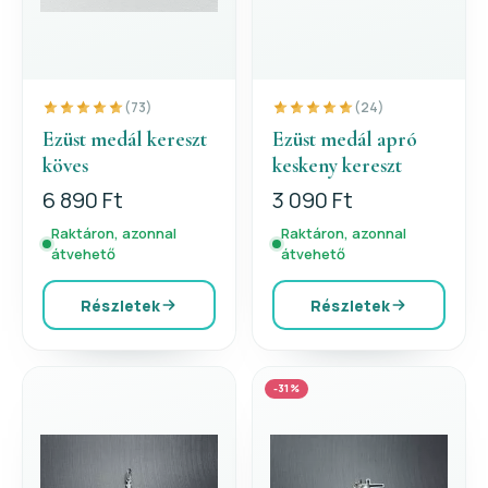
(73)
(24)
Ezüst medál kereszt
Ezüst medál apró
köves
keskeny kereszt
6 890 Ft
3 090 Ft
Raktáron, azonnal
Raktáron, azonnal
átvehető
átvehető
Részletek
Részletek
-31%