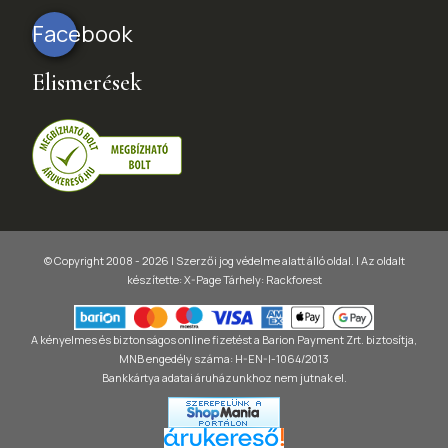
Facebook
Elismerések
© Copyright 2008 - 2026 | Szerzői jog védelme alatt álló oldal. |
Az oldalt
készítette:
X-Page
Tárhely: Rackforest
A kényelmes és biztonságos online fizetést a Barion Payment Zrt. biztosítja,
MNB engedély száma: H-EN-I-1064/2013
Bankkártya adatai áruházunkhoz nem jutnak el.