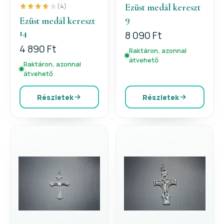
Ezüst medál kereszt
(4)
9
Ezüst medál kereszt
14
8 090 Ft
4 890 Ft
Raktáron, azonnal
átvehető
Raktáron, azonnal
átvehető
Részletek
Részletek