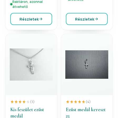
Raktáron, azonnal
átvehető
Részletek
Részletek
(1)
(4)
Kis feszület ezüst
Ezüst medál kereszt
medál
23