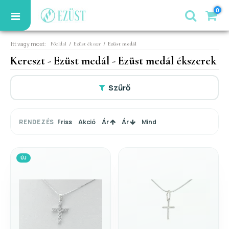
0
Itt vagy most:
/
/
Főoldal
Ezüst ékszer
Ezüst medál
Kereszt - Ezüst medál - Ezüst medál ékszerek
Szűrő
Friss
Akció
Ár
Ár
Mind
RENDEZÉS
ÚJ