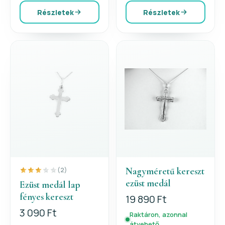
Részletek
Részletek
Nagyméretű kereszt
(2)
ezüst medál
Ezüst medál lap
fényes kereszt
19 890 Ft
3 090 Ft
Raktáron, azonnal
átvehető