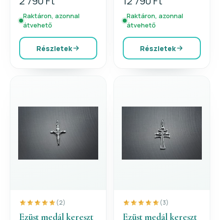
2 790 Ft
12 790 Ft
Raktáron, azonnal
Raktáron, azonnal
átvehető
átvehető
Részletek
Részletek
(2)
(3)
Ezüst medál kereszt
Ezüst medál kereszt