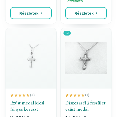
átvehető
Részletek
Részletek
ÚJ
(4)
(1)
Ezüst medál kicsi
Díszes szélű feszület
fényes kereszt
ezüst medál