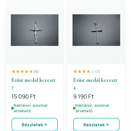
(6)
(1)
Ezüst medál kereszt
Ezüst medál kereszt
7
4
15 090 Ft
9 190 Ft
Raktáron, azonnal
Raktáron, azonnal
átvehető
átvehető
Részletek
Részletek