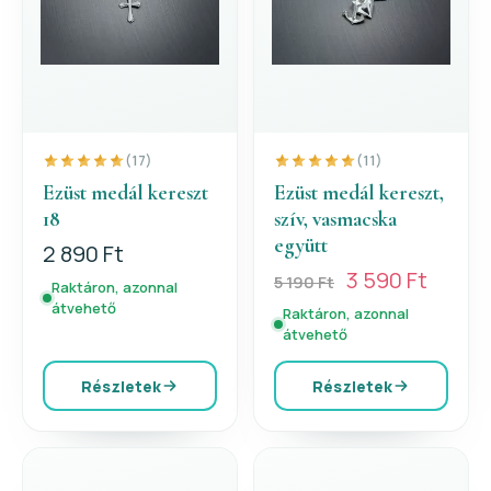
(17)
(11)
Ezüst medál kereszt
Ezüst medál kereszt,
18
szív, vasmacska
együtt
2 890 Ft
3 590 Ft
5 190 Ft
Raktáron, azonnal
átvehető
Raktáron, azonnal
átvehető
Részletek
Részletek