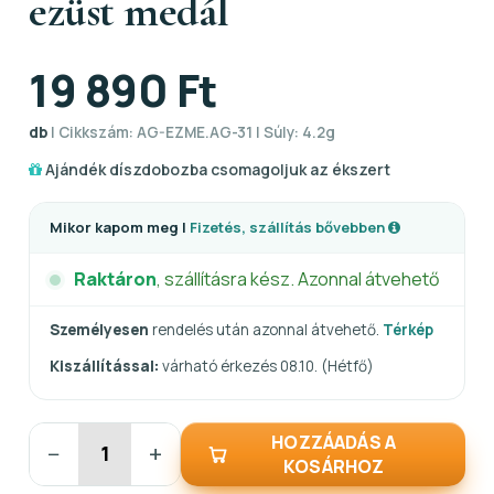
ezüst medál
19 890 Ft
db
| Cikkszám: AG-EZME.AG-31 | Súly: 4.2g
Ajándék díszdobozba csomagoljuk az ékszert
Mikor kapom meg |
Fizetés, szállítás bővebben
Raktáron
, szállításra kész. Azonnal átvehető
Személyesen
rendelés után azonnal átvehető.
Térkép
Kiszállítással:
várható érkezés 08.10. (Hétfő)
HOZZÁADÁS A
−
+
KOSÁRHOZ