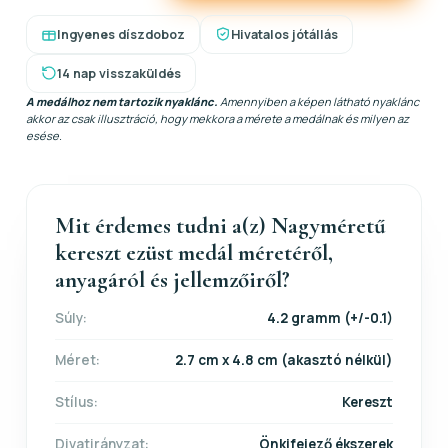
Ingyenes díszdoboz
Hivatalos jótállás
14 nap visszaküldés
A medálhoz nem tartozik nyaklánc.
Amennyiben a képen látható nyaklánc
akkor az csak illusztráció, hogy mekkora a mérete a medálnak és milyen az
esése.
Mit érdemes tudni a(z) Nagyméretű
kereszt ezüst medál méretéről,
anyagáról és jellemzőiről?
Súly:
4.2 gramm (+/-0.1)
Méret:
2.7 cm x 4.8 cm (akasztó nélkül)
Stílus:
Kereszt
Divatirányzat:
Önkifejező ékszerek