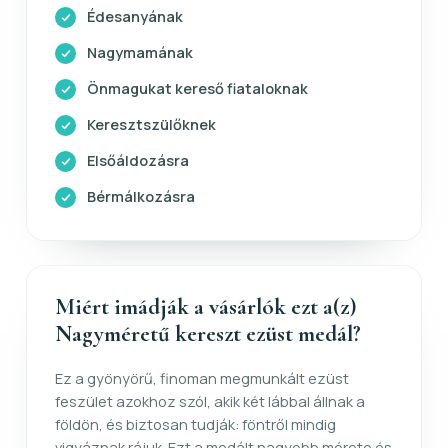
Édesanyának
Nagymamának
Önmagukat kereső fiataloknak
Keresztszülőknek
Elsőáldozásra
Bérmálkozásra
Miért imádják a vásárlók ezt a(z)
Nagyméretű kereszt ezüst medál?
Ez a gyönyörű, finoman megmunkált ezüst
feszület azokhoz szól, akik két lábbal állnak a
földön, és biztosan tudják: föntről mindig
vigyáznak rájuk. Ezt a medált nagyobb mérete és