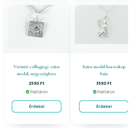
Vízöntő csillagjegy ezüst
Ezüst medál horoszkóp
medál, négyszögletes
Szűz
2590 Ft
3590 Ft
Raktáron
Raktáron
Érdekel
Érdekel