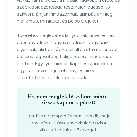
szép kidolgozottsága teszi különlegessé. Jó
szívvel ajánljuk mindazoknak, akik bátran meg
merik mutatni hitüket és belső erejüket.
Tökéletes meglepetés lányodnak, nővérednek,
édesanyádnak, nagymamádnak - vagy bárki
olyannak, aki hozzád közel áll és útmutatásával,
bölcsességével segít eligazodni a mindennapi
életben. Egy ilyen medált kapni és ajándékozni
egyaránt különleges élmény, és mély,
szeretetteljes érzelmeket fejez ki.
Ha nem megfelelő valami miatt..
vissza kapom a pénzt?
Igen!Ha megkapod és nem tetszik, majd
postafordultával visszaküldöd akkor
visszafizetjük az összeget.