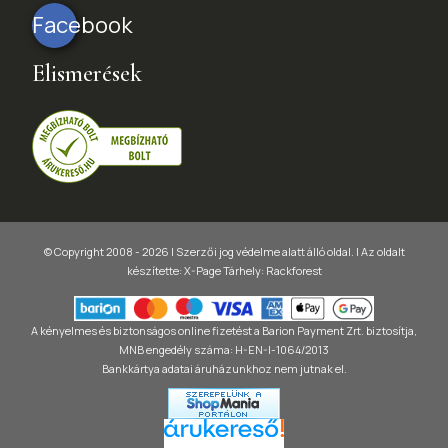
Facebook
Elismerések
© Copyright 2008 - 2026 | Szerzői jog védelme alatt álló oldal. |
Az oldalt
készítette:
X-Page
Tárhely: Rackforest
A kényelmes és biztonságos online fizetést a Barion Payment Zrt. biztosítja,
MNB engedély száma: H-EN-I-1064/2013
Bankkártya adatai áruházunkhoz nem jutnak el.