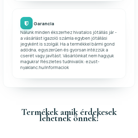
Garancia
Nálunk minden ékszerhez hivatalos jótállás jár -
a vásárlást igazoló számla egyben jótállási
jegyként is szolgál. Ha a termékkel bármi gond
adódna, egyszerűen és gyorsan intézzük a
cserét vagy javítást. Vásárlóinkat nem hagyjuk
magukra! Részletes tudnivalók: ezust-
nyaklanc.hu/informaciok
Termékek amik érdekesek
lehetnek önnek!