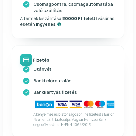
Csomagpontra, csomagautómatába
való szállítás
A termék kiszállítása
80000 Ft feletti
vásárlás
esetén
ingyenes
.
Fizetés
Utánvét
Banki előreutalás
Bankkártyás fizetés
A kényelmes és biztonságos online fizetést a Barion
Payment Zrt. biztosítja. Magyar Nemzeti Bank
engedély száma: H-EN-I-1064/2013