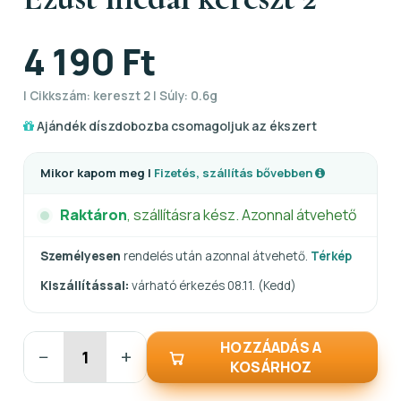
4 190 Ft
| Cikkszám: kereszt 2 | Súly: 0.6g
Ajándék díszdobozba csomagoljuk az ékszert
Mikor kapom meg |
Fizetés, szállítás bővebben
Raktáron
, szállításra kész. Azonnal átvehető
Személyesen
rendelés után azonnal átvehető.
Térkép
Kiszállítással:
várható érkezés 08.11. (Kedd)
HOZZÁADÁS A
−
+
KOSÁRHOZ