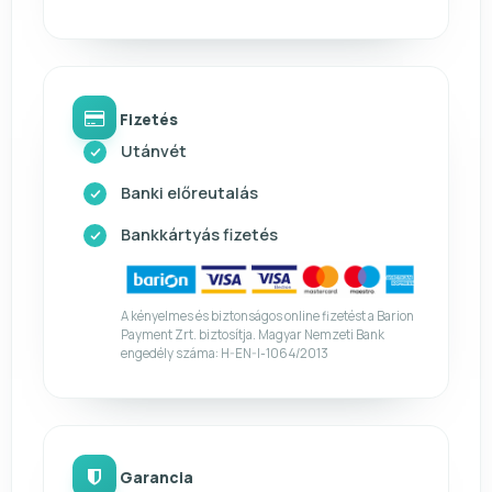
Fizetés
Utánvét
Banki előreutalás
Bankkártyás fizetés
A kényelmes és biztonságos online fizetést a Barion
Payment Zrt. biztosítja. Magyar Nemzeti Bank
engedély száma: H-EN-I-1064/2013
Garancia