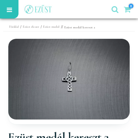
0
/
/
//
Főoldal
Ezüst ékszer
Ezüst medál
Ezüst medál kereszt 2
Ezüst medál kereszt 2