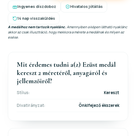
Ingyenes díszdoboz
Hivatalos jótállás
14 nap visszaküldés
A medálhoz nem tartozik nyaklánc.
Amennyiben a képen látható nyaklánc
akkor az csak illusztráció, hogy mekkora a mérete a medálnak és milyen az
esése.
Mit érdemes tudni a(z) Ezüst medál
kereszt 2 méretéről, anyagáról és
jellemzőiről?
Stílus:
Kereszt
Divatirányzat:
Önkifejező ékszerek