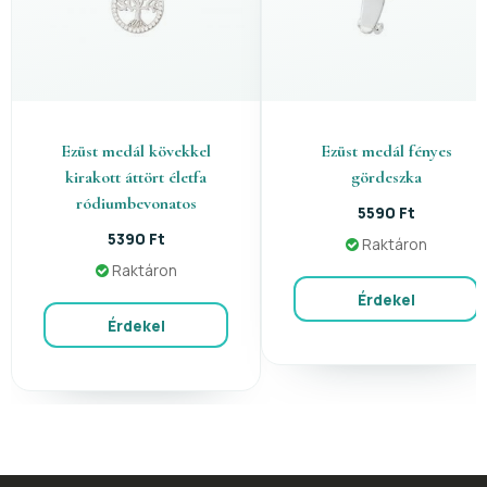
Ezüst medál kövekkel
Ezüst medál fényes
kirakott áttört életfa
gördeszka
ródiumbevonatos
5590 Ft
5390 Ft
Raktáron
Raktáron
Érdekel
Érdekel