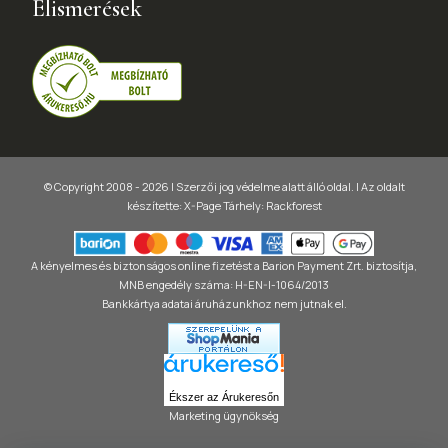
Elismerések
© Copyright 2008 - 2026 | Szerzői jog védelme alatt álló oldal. |
Az oldalt
készítette:
X-Page
Tárhely: Rackforest
A kényelmes és biztonságos online fizetést a Barion Payment Zrt. biztosítja,
MNB engedély száma: H-EN-I-1064/2013
Bankkártya adatai áruházunkhoz nem jutnak el.
Ékszer az Árukeresőn
Marketing ügynökség