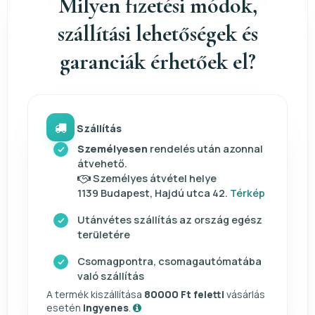
Milyen fizetési módok,
szállítási lehetőségek és
garanciák érhetőek el?
Szállítás
Személyesen
rendelés után azonnal
átvehető.
Személyes átvétel helye
1139 Budapest, Hajdú utca 42.
Térkép
Utánvétes szállítás az ország egész
területére
Csomagpontra, csomagautómatába
való szállítás
A termék kiszállítása
80000 Ft feletti
vásárlás
esetén
ingyenes
.