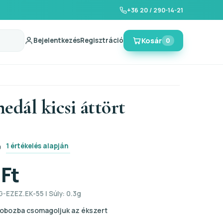
+36 20 / 290-14-21
Bejelentkezés
Regisztráció
Kosár
0
edál kicsi áttört
1 értékelés alapján
0
 Ft
-EZEZ.EK-55 | Súly: 0.3g
obozba csomagoljuk az ékszert