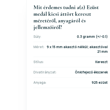
Mit érdemes tudni a(z) Ezüst
medál kicsi áttört kereszt
méretéről, anyagáról és
jellemzőiről?
Súly:
0.3 gramm (+/-0.1)
Méret:
9 x 15 mm akasztó nélkül; akasztóval
21 mm
Stílus:
Kereszt
Divatirányzat:
Önkifejező ékszerek
Anyaga:
925 ezüst