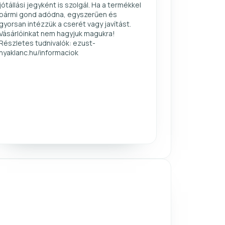
jótállási jegyként is szolgál. Ha a termékkel
bármi gond adódna, egyszerűen és
gyorsan intézzük a cserét vagy javítást.
Vásárlóinkat nem hagyjuk magukra!
Részletes tudnivalók: ezust-
nyaklanc.hu/informaciok