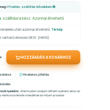
meg |
Fizetés, szállítás bővebben
n
, szállításra kész. Azonnal átvehető
rendelés után azonnal átvehető.
Térkép
:
várható érkezés 08.10. (Hétfő)
+
HOZZÁADÁS A KOSÁRHOZ
szdoboz
Hivatalos jótállás
aküldés
ozik nyaklánc.
Amennyiben a képen látható nyaklánc akkor az
gy mekkora a mérete a medálnak és milyen az esése.