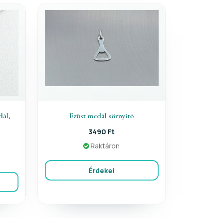
dál,
Ezüst medál sörnyitó
3490 Ft
Raktáron
Érdekel