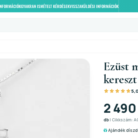
 INFORMÁCIÓK
GYAKRAN ISMÉTELT KÉRDÉSEK
VISSZAKÜLDÉSI INFORMÁCIÓK
Ezüst m
kereszt
5,
2 490
db
| Cikkszám: AG
Ajándék díszd