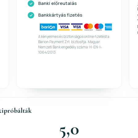
Banki előreutalás
Bankkártyás fizetés
A kényelmes és biztonságos online fizetést a
Barion Payment Zrt. biztosítja. Magyar
Nemzeti Bank engedély száma: H-EN-I-
1064/2013
kipróbálták
5,0