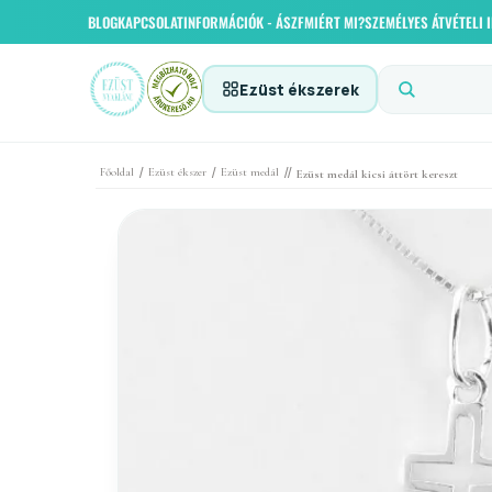
BLOG
KAPCSOLAT
INFORMÁCIÓK - ÁSZF
MIÉRT MI?
SZEMÉLYES ÁTVÉTELI
Ezüst ékszerek
/
/
//
Főoldal
Ezüst ékszer
Ezüst medál
Ezüst medál kicsi áttört kereszt