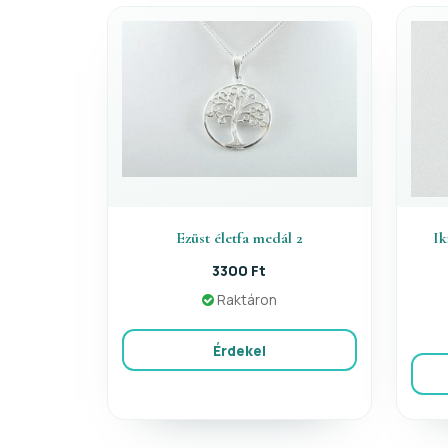
Ezüst életfa medál 2
Ik
3300 Ft
Raktáron
Érdekel