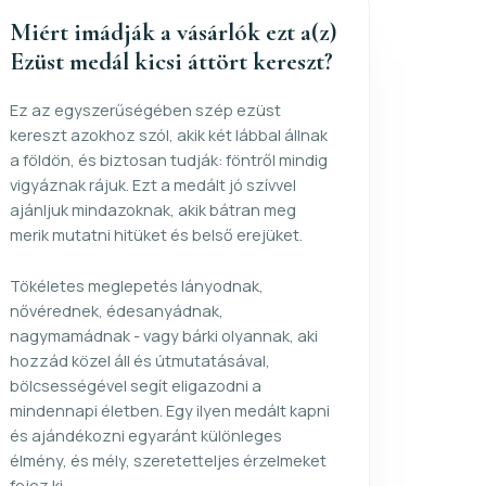
Miért imádják a vásárlók ezt a(z)
Ezüst medál kicsi áttört kereszt?
Ez az egyszerűségében szép ezüst
kereszt azokhoz szól, akik két lábbal állnak
a földön, és biztosan tudják: föntről mindig
vigyáznak rájuk. Ezt a medált jó szívvel
ajánljuk mindazoknak, akik bátran meg
merik mutatni hitüket és belső erejüket.
Tökéletes meglepetés lányodnak,
nővérednek, édesanyádnak,
nagymamádnak - vagy bárki olyannak, aki
hozzád közel áll és útmutatásával,
bölcsességével segít eligazodni a
mindennapi életben. Egy ilyen medált kapni
és ajándékozni egyaránt különleges
élmény, és mély, szeretetteljes érzelmeket
fejez ki.