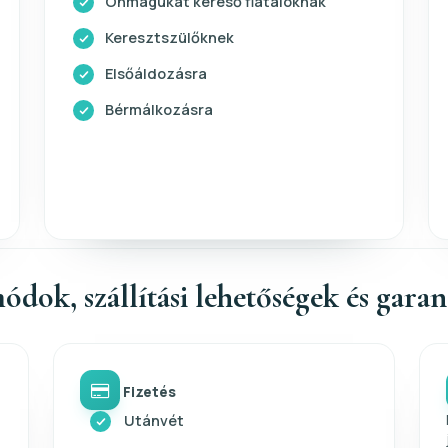
Önmagukat kereső fiataloknak
Keresztszülőknek
Elsőáldozásra
Bérmálkozásra
ódok, szállítási lehetőségek és gara
Fizetés
Utánvét