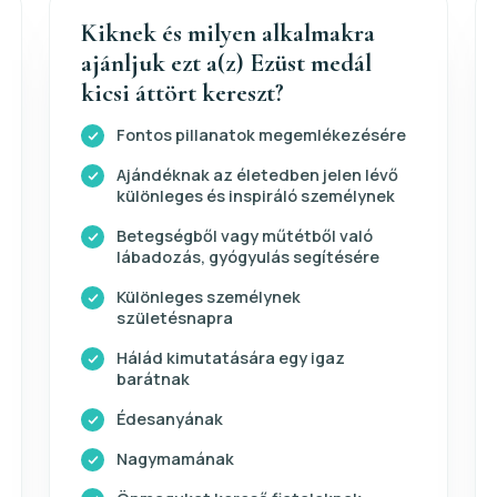
Kiknek és milyen alkalmakra
ajánljuk ezt a(z) Ezüst medál
kicsi áttört kereszt?
Fontos pillanatok megemlékezésére
Ajándéknak az életedben jelen lévő
különleges és inspiráló személynek
Betegségből vagy műtétből való
lábadozás, gyógyulás segítésére
Különleges személynek
születésnapra
Hálád kimutatására egy igaz
barátnak
Édesanyának
Nagymamának