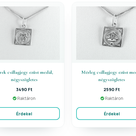
rek csillagjegy ezüst medál,
Mérleg csillagjegy ezüst me
négyszögletes
négyszögletes
3490 Ft
2590 Ft
Raktáron
Raktáron
Érdekel
Érdekel