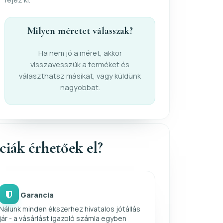
Milyen méretet válasszak?
Ha nem jó a méret, akkor
visszavesszük a terméket és
választhatsz másikat, vagy küldünk
nagyobbat.
nciák érhetőek el?
Garancia
Nálunk minden ékszerhez hivatalos jótállás
jár - a vásárlást igazoló számla egyben