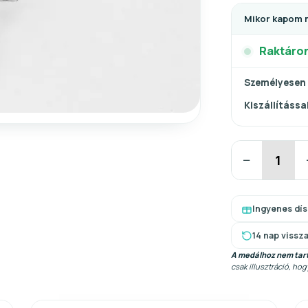
Mikor kapom 
Raktáro
Személyesen
Kiszállítással
−
Ingyenes dí
14 nap vissz
A medálhoz nem tart
csak illusztráció, ho