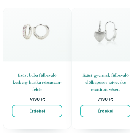
Ezüst baba fülbevaló
Ezüst gyermek fülbevaló
keskeny karika rózsaszan-
elölkapcsos szívecske
fehér
mattitott vésett
4190 Ft
7190 Ft
Érdekel
Érdekel