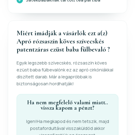
Miért imádják a vásárlók ezt a(z)
Apró rózsaszín köves szívecskés
patentzáras ezüst baba fülbevaló ?
Egyik legszebb szívecskés, rózsaszín köves
ezüst baba fülbevalónk ez az apró cirkóniákkal
díszített darab. Már a legapróbbak is
biztonságosan hordhatják!
Ha nem megfelelő valami miatt..
vissza kapom a pénzt?
Igen!Ha megkapod és nem tetszik, majd
postafordultával visszaküldöd akkor