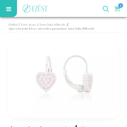
0
/
/
//
Főoldal
Ezüst ékszer
Ezüst baba fülbevaló
Apró rózsaszín köves szívecskés patentzáras ezüst baba fülbevaló