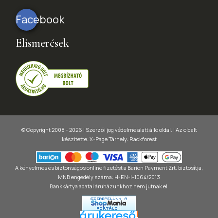
Facebook
Elismerések
© Copyright 2008 - 2026 | Szerzői jog védelme alatt álló oldal. |
Az oldalt
készítette:
X-Page
Tárhely: Rackforest
A kényelmes és biztonságos online fizetést a Barion Payment Zrt. biztosítja,
MNB engedély száma: H-EN-I-1064/2013
Bankkártya adatai áruházunkhoz nem jutnak el.