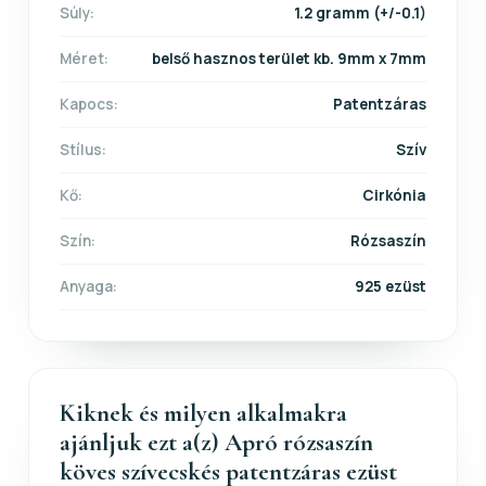
Súly:
1.2 gramm (+/-0.1)
Méret:
belső hasznos terület kb. 9mm x 7mm
Kapocs:
Patentzáras
Stílus:
Szív
Kő:
Cirkónia
Szín:
Rózsaszín
Anyaga:
925 ezüst
Kiknek és milyen alkalmakra
ajánljuk ezt a(z) Apró rózsaszín
köves szívecskés patentzáras ezüst