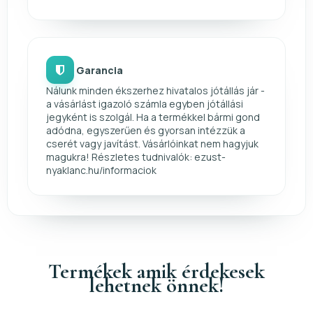
Garancia
Nálunk minden ékszerhez hivatalos jótállás jár -
a vásárlást igazoló számla egyben jótállási
jegyként is szolgál. Ha a termékkel bármi gond
adódna, egyszerűen és gyorsan intézzük a
cserét vagy javítást. Vásárlóinkat nem hagyjuk
magukra! Részletes tudnivalók: ezust-
nyaklanc.hu/informaciok
Termékek amik érdekesek
lehetnek önnek!