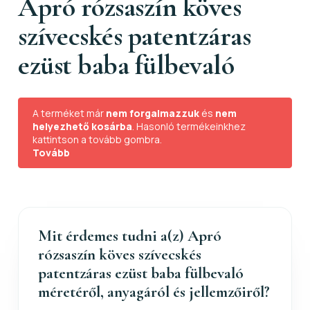
Apró rózsaszín köves
szívecskés patentzáras
ezüst baba fülbevaló
A terméket már
nem forgalmazzuk
és
nem
helyezhető kosárba
. Hasonló termékeinkhez
kattintson a tovább gombra.
Tovább
Mit érdemes tudni a(z) Apró
rózsaszín köves szívecskés
patentzáras ezüst baba fülbevaló
méretéről, anyagáról és jellemzőiről?