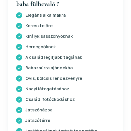
baba fülbevaló ?
Elegáns alkalmakra
Keresztelőre
Királykisasszonyoknak
Hercegnőknek
A család legifjabb tagjának
Babazsúrra ajándékba
Ovis, bölcsis rendezvényre
Nagyi látogatásához
Családi fotózkodáshoz
Játszóházba
Játszótérre
Játékbabáknak tartott tea partiba