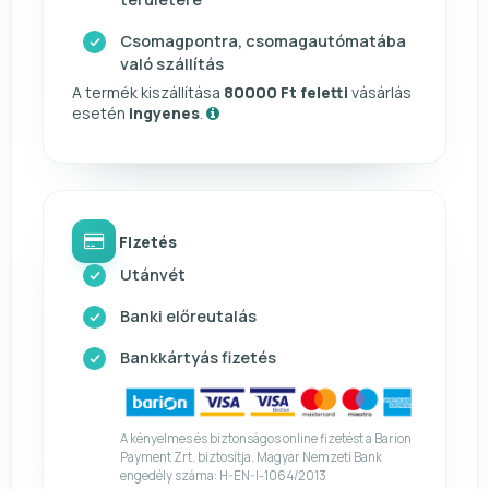
Csomagpontra, csomagautómatába
való szállítás
A termék kiszállítása
80000 Ft feletti
vásárlás
esetén
ingyenes
.
Fizetés
Utánvét
Banki előreutalás
Bankkártyás fizetés
A kényelmes és biztonságos online fizetést a Barion
Payment Zrt. biztosítja. Magyar Nemzeti Bank
engedély száma: H-EN-I-1064/2013