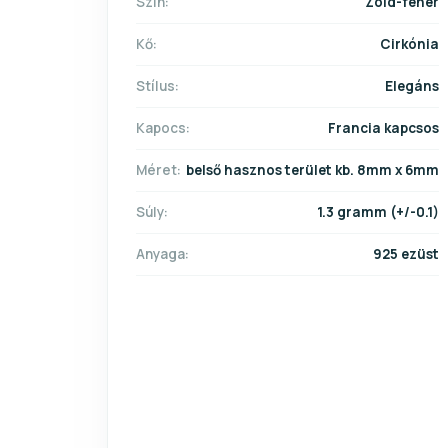
Szín:
Zöld-fehér
Kő:
Cirkónia
Stílus:
Elegáns
Kapocs:
Francia kapcsos
Méret:
belső hasznos terület kb. 8mm x 6mm
Súly:
1.3 gramm (+/-0.1)
Anyaga:
925 ezüst