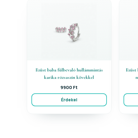
Ezüst baba fülbevaló hullámmintás
Ezüst 
karika rózsaszín kövekkel
n
9900 Ft
Érdekel