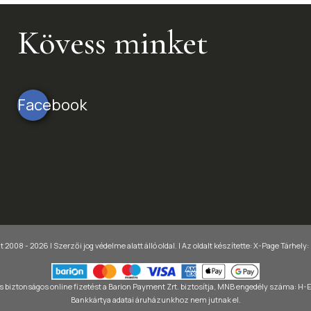
Kövess minket
Facebook
 2008 - 2026 | Szerzői jog védelme alatt álló oldal. |
Az oldalt készítette:
X-Page
Tárhely:
 biztonságos online fizetést a Barion Payment Zrt. biztosítja, MNB engedély száma: H
Bankkártya adatai áruházunkhoz nem jutnak el.