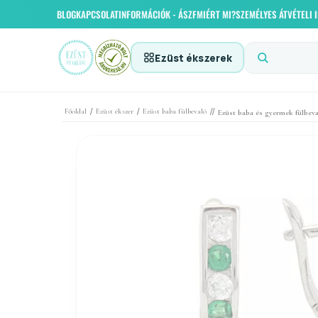
BLOG
KAPCSOLAT
INFORMÁCIÓK - ÁSZF
MIÉRT MI?
SZEMÉLYES ÁTVÉTELI
Ezüst ékszerek
/
/
//
Főoldal
Ezüst ékszer
Ezüst baba fülbevaló
Ezüst baba és gyermek fülbeva