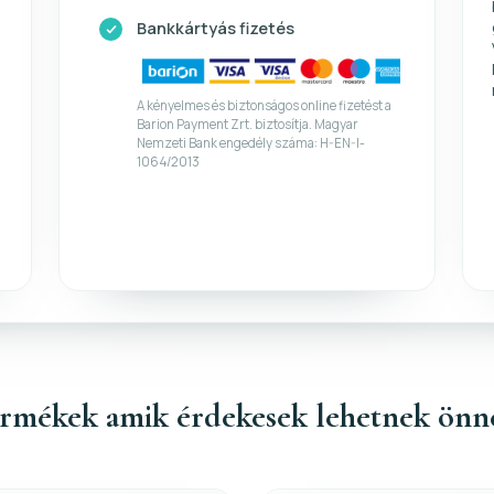
Bankkártyás fizetés
A kényelmes és biztonságos online fizetést a
Barion Payment Zrt. biztosítja. Magyar
Nemzeti Bank engedély száma: H-EN-I-
1064/2013
rmékek amik érdekesek lehetnek önn