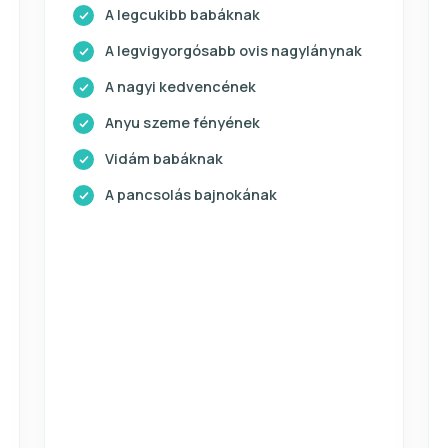
A legcukibb babáknak
A legvigyorgósabb ovis nagylánynak
A nagyi kedvencének
Anyu szeme fényének
Vidám babáknak
A pancsolás bajnokának