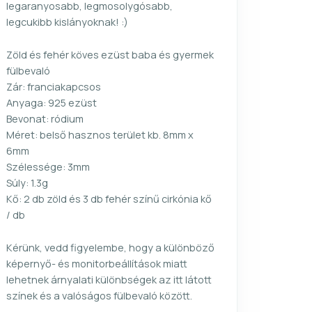
legaranyosabb, legmosolygósabb,
legcukibb kislányoknak! :)
Zöld és fehér köves ezüst baba és gyermek
fülbevaló
Zár: franciakapcsos
Anyaga: 925 ezüst
Bevonat: ródium
Méret: belső hasznos terület kb. 8mm x
6mm
Szélessége: 3mm
Súly: 1.3g
Kő: 2 db zöld és 3 db fehér színű cirkónia kő
/ db
Kérünk, vedd figyelembe, hogy a különböző
képernyő- és monitorbeállítások miatt
lehetnek árnyalati különbségek az itt látott
színek és a valóságos fülbevaló között.