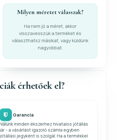
Milyen méretet válasszak?
Ha nem jó a méret, akkor
visszavesszük a terméket és
választhatsz másikat, vagy küldünk
nagyobbat.
nciák érhetőek el?
Garancia
Nálunk minden ékszerhez hivatalos jótállás
jár - a vásárlást igazoló számla egyben
jótállási jegyként is szolgál. Ha a termékkel