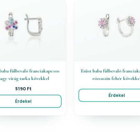
baba fülbevaló franciakapcsos
Ezüst baba fülbevaló francia
agy virág tarka kövekkel
rózsaszín fehér kövekke
5190 Ft
Érdekel
Érdekel