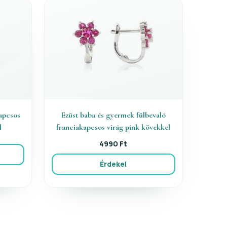
kapcsos
Ezüst baba és gyermek fülbevaló
l
franciakapcsos virág pink kövekkel
4990 Ft
Érdekel