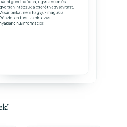
bármi gond adódna, egyszerűen és
gyorsan intézzük a cserét vagy javítást.
Vásárlóinkat nem hagyjuk magukra!
Részletes tudnivalók: ezust-
nyaklanc.hu/informaciok
ek!