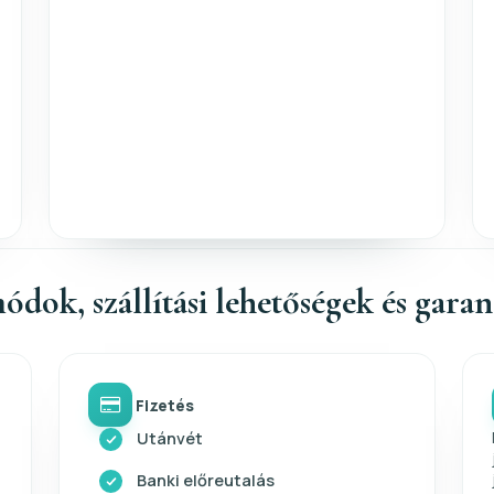
ódok, szállítási lehetőségek és gara
Fizetés
Utánvét
Banki előreutalás