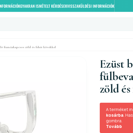
 INFORMÁCIÓK
GYAKRAN ISMÉTELT KÉRDÉSEK
VISSZAKÜLDÉSI INFORMÁCIÓK
ló franciakapcsos zöld és fehér kövekkel
Ezüst 
fülbeva
zöld és
A terméket m
kosárba
. Ha
gombra.
Tovább