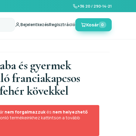
+36 20 / 290-14-21
Bejelentkezés
Regisztráció
Kosár
0
baba és gyermek
ló franciakapcsos
 fehér kövekkel
ár
nem forgalmazzuk
és
nem helyezhető
sonló termékeinkhez kattintson a tovább