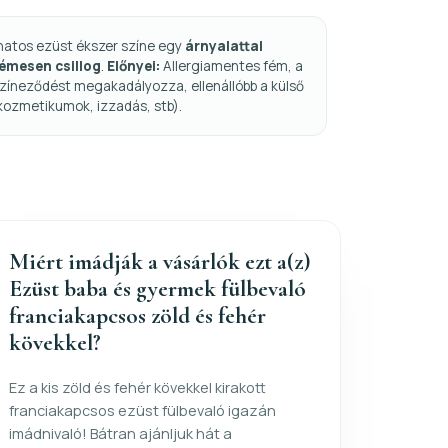
natos ezüst ékszer színe egy
árnyalattal
fémesen csillog
.
Előnyei:
Allergiamentes fém, a
zíneződést megakadályozza, ellenállóbb a külső
kozmetikumok, izzadás, stb).
Miért imádják a vásárlók ezt a(z)
Ezüst baba és gyermek fülbevaló
franciakapcsos zöld és fehér
kövekkel?
Ez a kis zöld és fehér kövekkel kirakott
franciakapcsos ezüst fülbevaló igazán
imádnivaló! Bátran ajánljuk hát a