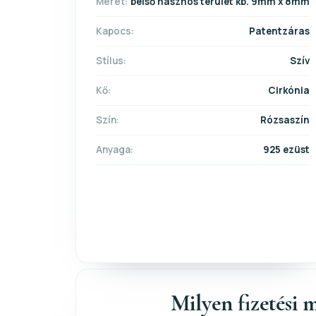
Méret:
belső hasznos terület kb. 9mm x 8mm
Kapocs:
Patentzáras
Stílus:
Szív
Kő:
Cirkónia
Szín:
Rózsaszín
Anyaga:
925 ezüst
Milyen fizetési m