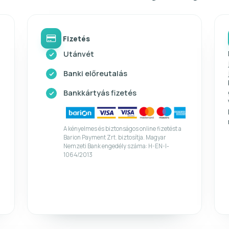
Fizetés
Utánvét
Banki előreutalás
Bankkártyás fizetés
A kényelmes és biztonságos online fizetést a
Barion Payment Zrt. biztosítja. Magyar
Nemzeti Bank engedély száma: H-EN-I-
1064/2013