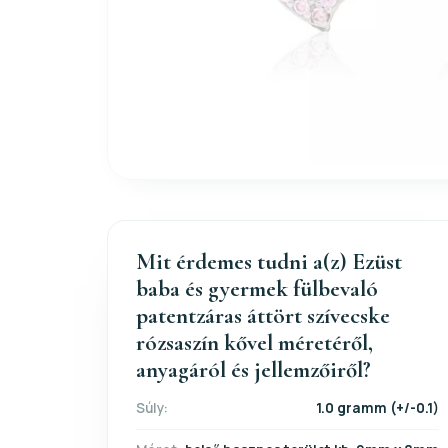
Mit érdemes tudni a(z) Ezüst
baba és gyermek fülbevaló
patentzáras áttört szívecske
rózsaszín kővel méretéről,
anyagáról és jellemzőiről?
Súly:
1.0 gramm (+/-0.1)