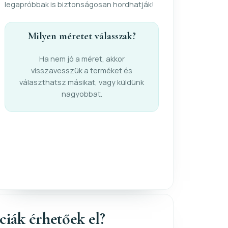
legapróbbak is biztonságosan hordhatják!
Milyen méretet válasszak?
Ha nem jó a méret, akkor
visszavesszük a terméket és
választhatsz másikat, vagy küldünk
nagyobbat.
nciák érhetőek el?