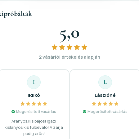
kipróbálták
5,0
2 vásárlói értékelés alapján
I
L
Ildikó
Lászlóné
Megerősített vásárlás
Megerősített vásárlás
Aranyos,kis bájos! Igazi
kislányos kis fülbevaló! A zárja
pedig erős!