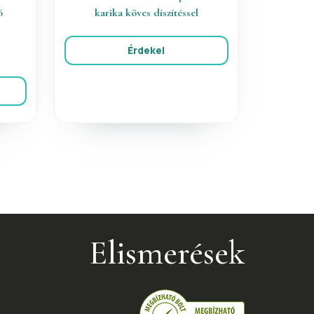
ó
karika köves díszítéssel
Érdekel
Elismerések