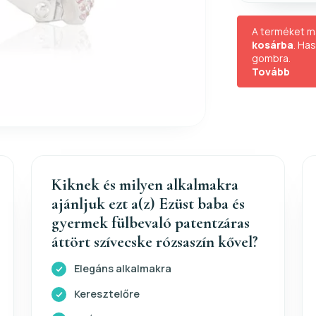
A terméket m
kosárba
. Ha
gombra.
Tovább
Kiknek és milyen alkalmakra
ajánljuk ezt a(z) Ezüst baba és
gyermek fülbevaló patentzáras
áttört szívecske rózsaszín kővel?
Elegáns alkalmakra
Keresztelőre