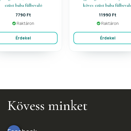
ezüst baba fülbevaló
köves ezüst baba fülbeval
7790 Ft
11990 Ft
Raktáron
Raktáron
Érdekel
Érdekel
Kövess minket