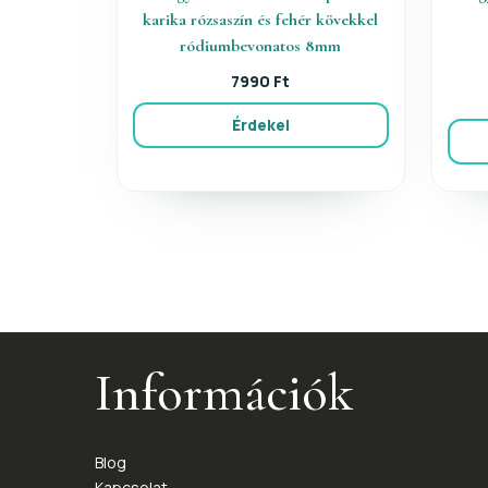
karika rózsaszín és fehér kövekkel
ródiumbevonatos 8mm
7990 Ft
Érdekel
Információk
Blog
Kapcsolat