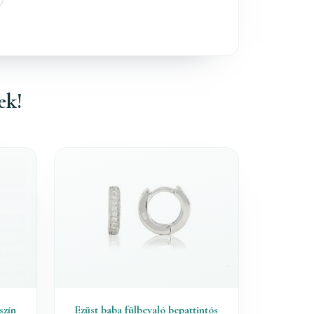
ek!
szín
Ezüst baba fülbevaló bepattintós