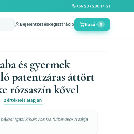
+36 20 / 290-14-21
Bejelentkezés
Regisztráció
Kosár
0
baba és gyermek
ló patentzáras áttört
ke rózsaszín kővel
2 értékelés alapján
0
bájos! Igazi kislányos kis fülbevaló! A zárja