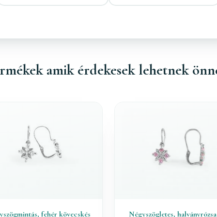
rmékek amik érdekesek lehetnek önn
szögmintás, fehér kövecskés
Négyszögletes, halványrózsa