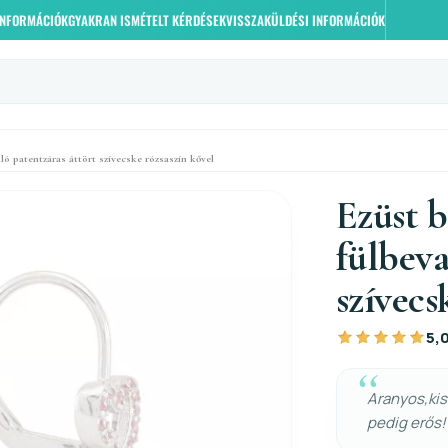
 INFORMÁCIÓK
GYAKRAN ISMÉTELT KÉRDÉSEK
VISSZAKÜLDÉSI INFORMÁCIÓK
ó patentzáras áttört szívecske rózsaszín kővel
Ezüst 
fülbeva
szívecs
5,
Aranyos,kis 
pedig erős!