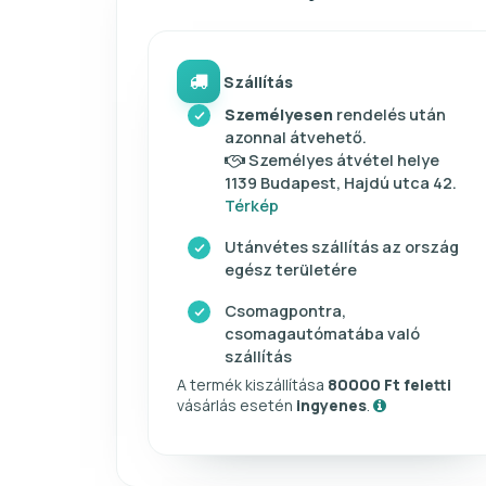
Szállítás
Személyesen
rendelés után
azonnal átvehető.
Személyes átvétel helye
1139 Budapest, Hajdú utca 42.
Térkép
Utánvétes szállítás az ország
egész területére
Csomagpontra,
csomagautómatába való
szállítás
A termék kiszállítása
80000 Ft feletti
vásárlás esetén
ingyenes
.