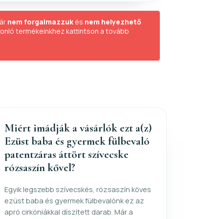
ár
nem forgalmazzuk
és
nem helyezhető
sonló termékeinkhez kattintson a tovább
Miért imádják a vásárlók ezt a(z)
Ezüst baba és gyermek fülbevaló
patentzáras áttört szívecske
rózsaszín kővel?
Egyik legszebb szívecskés, rózsaszín köves
ezüst baba és gyermek fülbevalónk ez az
apró cirkóniákkal díszített darab. Már a