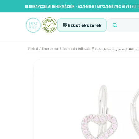
BLOG
KAPCSOLAT
INFORMÁCIÓK - ÁSZF
MIÉRT MI?
SZEMÉLYES ÁTVÉTELI
Ezüst ékszerek
/
/
//
Főoldal
Ezüst ékszer
Ezüst baba fülbevaló
Ezüst baba és gyermek fülbeval