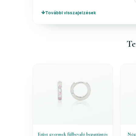
További visszajelzések
Te
Ezüst gyermek fülbevaló bepattintós
Négy