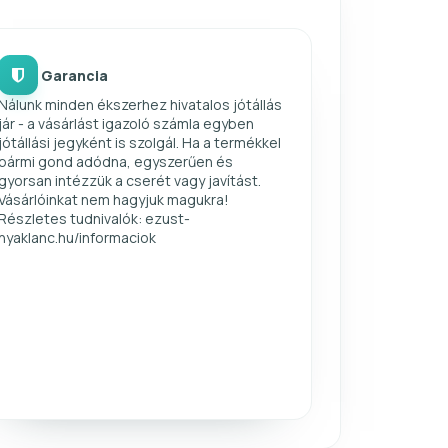
Garancia
Nálunk minden ékszerhez hivatalos jótállás
jár - a vásárlást igazoló számla egyben
jótállási jegyként is szolgál. Ha a termékkel
bármi gond adódna, egyszerűen és
gyorsan intézzük a cserét vagy javítást.
Vásárlóinkat nem hagyjuk magukra!
Részletes tudnivalók: ezust-
nyaklanc.hu/informaciok