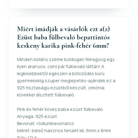
Miért imádják a vásárlók ezt a(z)
Ezüst baba fülbevaló bepattintós
keskeny karika pink-fehér 6mm?
Minden kislány szeme boldogan felragyog egy
ilyen aranyos, csini pár fülbevaló láttán! A
legkisebbektől egészen a bölcsődés korú
gyermekekig szuper meglepetés-ajándék ez a
925 tisztaságú ezüstből készült, cirkónia
kövekkel díszített fülbevaló.
Pink és fehér köves baba ezüst fülbevaló
Anyaga: 925 ezüst
Bevonat: ródiumbevonatos
Méret: belső hasznos terület kb. 6mm x 6mm
Súly: 1.0 g