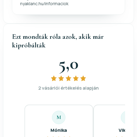
nyaklanc.hu/informaciok
Ezt mondták róla azok, akik már
kipróbálták
5,0
2 vásárlói értékelés alapján
M
V
Mónika
Viktória