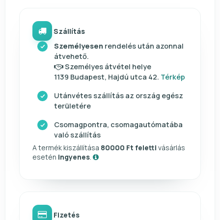
Szállítás
Személyesen
rendelés után azonnal
átvehető.
Személyes átvétel helye
1139 Budapest, Hajdú utca 42.
Térkép
Utánvétes szállítás az ország egész
területére
Csomagpontra, csomagautómatába
való szállítás
A termék kiszállítása
80000 Ft feletti
vásárlás
esetén
ingyenes
.
Fizetés