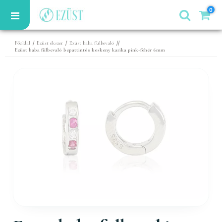
0
/
/
//
Főoldal
Ezüst ékszer
Ezüst baba fülbevaló
Ezüst baba fülbevaló bepattintós keskeny karika pink-fehér 6mm