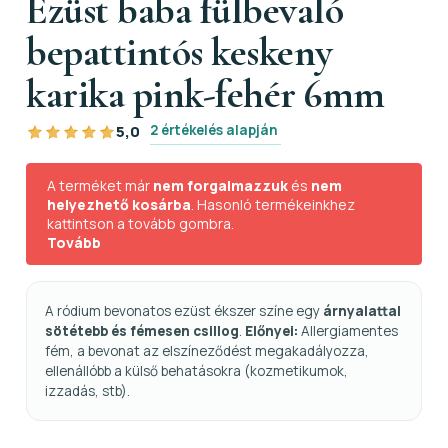
Ezüst baba fülbevaló
bepattintós keskeny
karika pink-fehér 6mm
2 értékelés alapján
5,0
A terméket már
nem forgalmazzuk
és
nem
helyezhető kosárba
. Hasonló termékeinkhez
kattintson a tovább gombra.
Tovább
A ródium bevonatos ezüst ékszer színe egy
árnyalattal
sötétebb és fémesen csillog
.
Előnyei:
Allergiamentes
fém, a bevonat az elszíneződést megakadályozza,
ellenállóbb a külső behatásokra (kozmetikumok,
izzadás, stb).