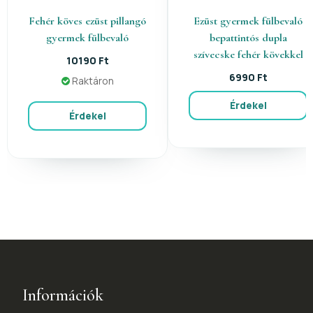
Fehér köves ezüst pillangó
Ezüst gyermek fülbevaló
gyermek fülbevaló
bepattintós dupla
szívecske fehér kövekkel
10190 Ft
6990 Ft
Raktáron
Érdekel
Érdekel
Információk