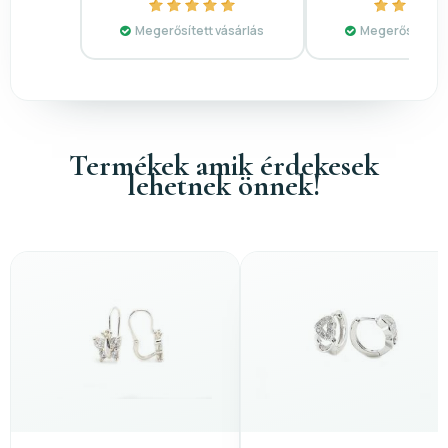
Megerősített vásárlás
Megerősített v
Termékek amik érdekesek
lehetnek önnek!