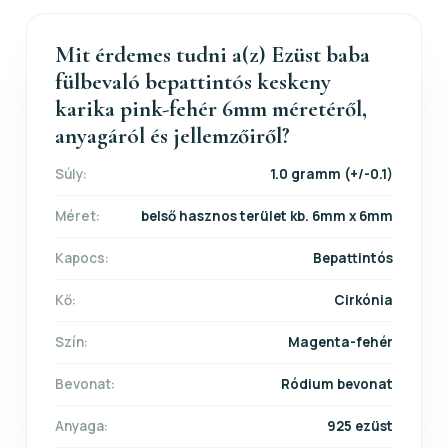
Mit érdemes tudni a(z) Ezüst baba
fülbevaló bepattintós keskeny
karika pink-fehér 6mm méretéről,
anyagáról és jellemzőiről?
Súly:
1.0 gramm (+/-0.1)
Méret:
belső hasznos terület kb. 6mm x 6mm
Kapocs:
Bepattintós
Kő:
Cirkónia
Szín:
Magenta-fehér
Bevonat:
Ródium bevonat
Anyaga:
925 ezüst