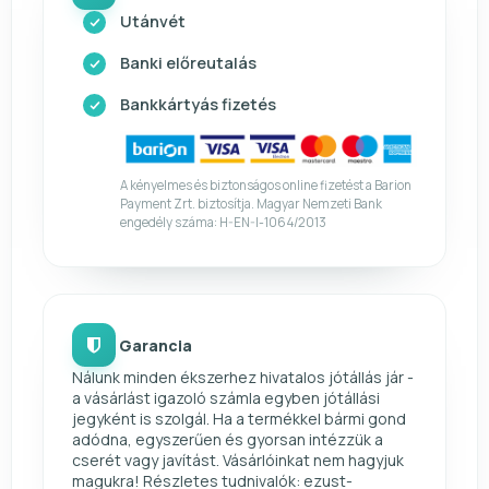
Utánvét
Banki előreutalás
Bankkártyás fizetés
A kényelmes és biztonságos online fizetést a Barion
Payment Zrt. biztosítja. Magyar Nemzeti Bank
engedély száma: H-EN-I-1064/2013
Garancia
Nálunk minden ékszerhez hivatalos jótállás jár -
a vásárlást igazoló számla egyben jótállási
jegyként is szolgál. Ha a termékkel bármi gond
adódna, egyszerűen és gyorsan intézzük a
cserét vagy javítást. Vásárlóinkat nem hagyjuk
magukra! Részletes tudnivalók: ezust-