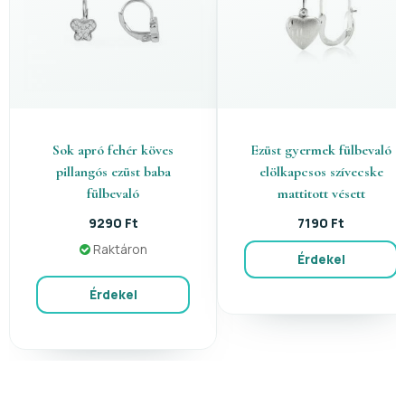
Sok apró fehér köves
Ezüst gyermek fülbevaló
pillangós ezüst baba
elölkapcsos szívecske
fülbevaló
mattitott vésett
9290 Ft
7190 Ft
Raktáron
Érdekel
Érdekel