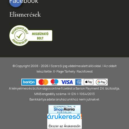
Facebook
Elismerések
© Copyright 2008 - 2026 | Szerzői jog védelme alatt álló oldal. |
Az oldalt
készítette:
X-Page
Tárhely: Rackforest
A kényelmes és biztonságos online fizetést a Barion Payment Zrt. biztosítja,
MNB engedély száma: H-EN-I-1064/2013
Bankkártya adatai áruházunkhoz nem jutnak el.
Ékszer az Árukeresőn