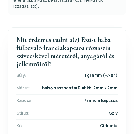
ellenállóbb a külső behatásokra (kozmetikumok,
izzadás, stb).
Mit érdemes tudni a(z) Ezüst baba
fülbevaló franciakapcsos rózsaszín
szívecskével méretéről, anyagáról és
jellemzőiről?
Súly:
1 gramm (+/-0.1)
Méret:
belső hasznos terület kb. 7mm x 7mm
Kapocs:
Francia kapcsos
Stílus:
Szív
Kő:
Cirkónia