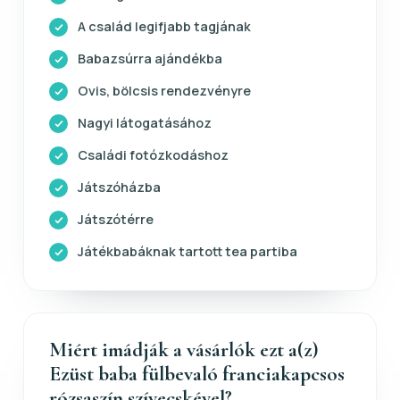
A család legifjabb tagjának
Babazsúrra ajándékba
Ovis, bölcsis rendezvényre
Nagyi látogatásához
Családi fotózkodáshoz
Játszóházba
Játszótérre
Játékbabáknak tartott tea partiba
Miért imádják a vásárlók ezt a(z)
Ezüst baba fülbevaló franciakapcsos
rózsaszín szívecskével?