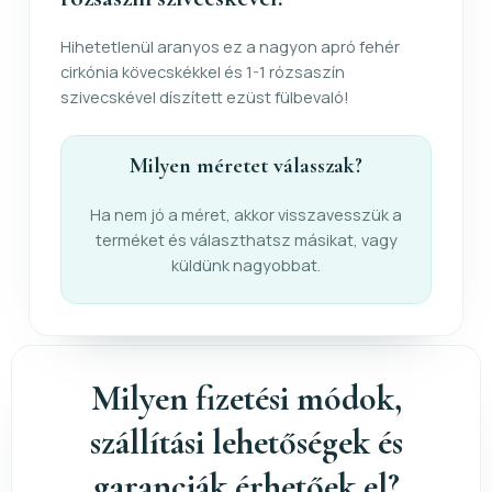
Hihetetlenül aranyos ez a nagyon apró fehér
cirkónia kövecskékkel és 1-1 rózsaszín
szivecskével díszített ezüst fülbevaló!
Milyen méretet válasszak?
Ha nem jó a méret, akkor visszavesszük a
terméket és választhatsz másikat, vagy
küldünk nagyobbat.
Milyen fizetési módok,
szállítási lehetőségek és
garanciák érhetőek el?