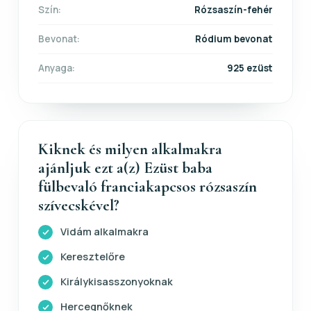
Szín:
Rózsaszín-fehér
Bevonat:
Ródium bevonat
Anyaga:
925 ezüst
Kiknek és milyen alkalmakra
ajánljuk ezt a(z) Ezüst baba
fülbevaló franciakapcsos rózsaszín
szívecskével?
Vidám alkalmakra
Keresztelőre
Királykisasszonyoknak
Hercegnőknek