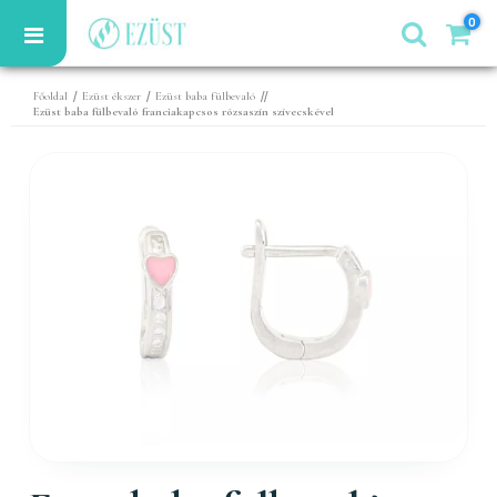
0
/
/
//
Főoldal
Ezüst ékszer
Ezüst baba fülbevaló
Ezüst baba fülbevaló franciakapcsos rózsaszín szívecskével