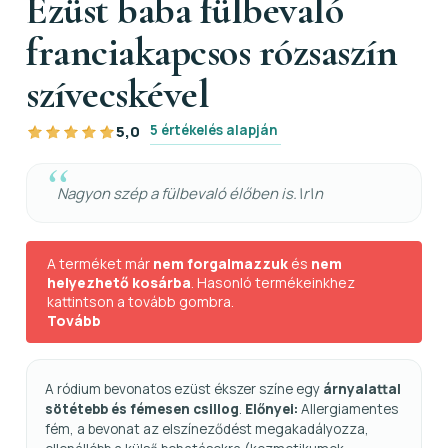
Ezüst baba fülbevaló
franciakapcsos rózsaszín
szívecskével
5 értékelés alapján
5,0
Nagyon szép a fülbevaló élőben is.\r\n
A terméket már
nem forgalmazzuk
és
nem
helyezhető kosárba
. Hasonló termékeinkhez
kattintson a tovább gombra.
Tovább
A ródium bevonatos ezüst ékszer színe egy
árnyalattal
sötétebb és fémesen csillog
.
Előnyei:
Allergiamentes
fém, a bevonat az elszíneződést megakadályozza,