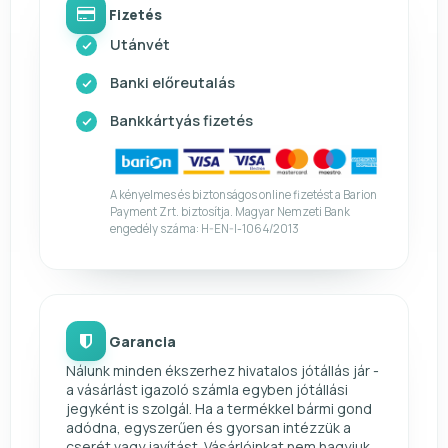
Fizetés
Utánvét
Banki előreutalás
Bankkártyás fizetés
A kényelmes és biztonságos online fizetést a Barion
Payment Zrt. biztosítja. Magyar Nemzeti Bank
engedély száma: H-EN-I-1064/2013
Garancia
Nálunk minden ékszerhez hivatalos jótállás jár -
a vásárlást igazoló számla egyben jótállási
jegyként is szolgál. Ha a termékkel bármi gond
adódna, egyszerűen és gyorsan intézzük a
cserét vagy javítást. Vásárlóinkat nem hagyjuk