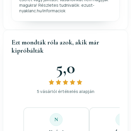
magukra! Részletes tudnivalók: ezust-
nyaklanc.hu/informaciok
Ezt mondták róla azok, akik már
kipróbálták
5,0
5 vásárlói értékelés alapján
N
Á