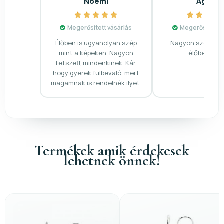
Noémi
Ágnes
Megerősített vásárlás
Megerősített v
Élőben is ugyanolyan szép
Nagyon szép a fü
mint a képeken. Nagyon
élőben is.\r
tetszett mindenkinek. Kár,
hogy gyerek fülbevaló, mert
magamnak is rendelnék ilyet.
Termékek amik érdekesek
lehetnek önnek!