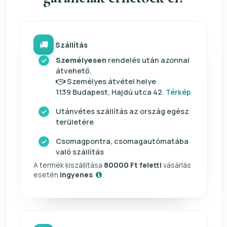
Szállítás
Személyesen
rendelés után azonnal
átvehető.
Személyes átvétel helye
1139 Budapest, Hajdú utca 42.
Térkép
Utánvétes szállítás az ország egész
területére
Csomagpontra, csomagautómatába
való szállítás
A termék kiszállítása
80000 Ft feletti
vásárlás
esetén
ingyenes
.