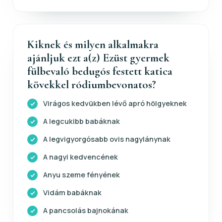
Kiknek és milyen alkalmakra
ajánljuk ezt a(z) Ezüst gyermek
fülbevaló bedugós festett katica
kövekkel ródiumbevonatos?
Virágos kedvükben lévő apró hölgyeknek
A legcukibb babáknak
A legvigyorgósabb ovis nagylánynak
A nagyi kedvencének
Anyu szeme fényének
Vidám babáknak
A pancsolás bajnokának