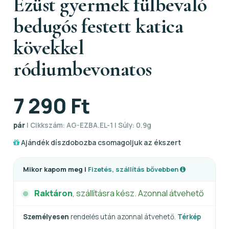
Ezüst gyermek fülbevaló
bedugós festett katica
kövekkel
ródiumbevonatos
7 290 Ft
pár
| Cikkszám: AG-EZBA.EL-1 | Súly: 0.9g
Ajándék díszdobozba csomagoljuk az ékszert
Mikor kapom meg |
Fizetés, szállítás bővebben
Raktáron
, szállításra kész. Azonnal átvehető
Személyesen
rendelés után azonnal átvehető.
Térkép