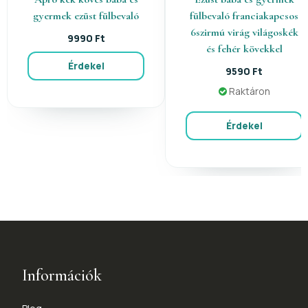
gyermek ezüst fülbevaló
fülbevaló franciakapcsos
6szirmú virág világoskék
9990 Ft
és fehér kövekkel
Érdekel
9590 Ft
Raktáron
Érdekel
Információk