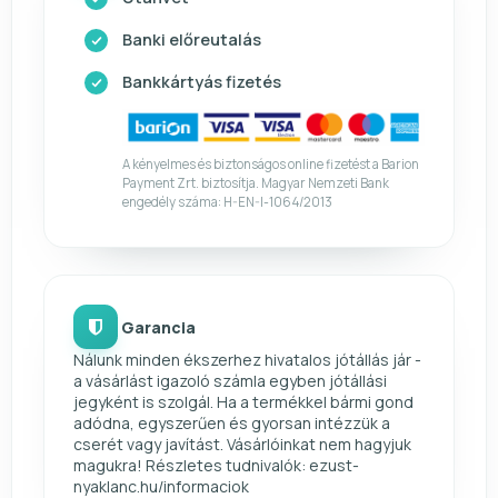
Banki előreutalás
Bankkártyás fizetés
A kényelmes és biztonságos online fizetést a Barion
Payment Zrt. biztosítja. Magyar Nemzeti Bank
engedély száma: H-EN-I-1064/2013
Garancia
Nálunk minden ékszerhez hivatalos jótállás jár -
a vásárlást igazoló számla egyben jótállási
jegyként is szolgál. Ha a termékkel bármi gond
adódna, egyszerűen és gyorsan intézzük a
cserét vagy javítást. Vásárlóinkat nem hagyjuk
magukra! Részletes tudnivalók: ezust-
nyaklanc.hu/informaciok