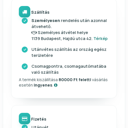
Szállítás
Személyesen
rendelés után azonnal
átvehető.
Személyes átvétel helye
1139 Budapest, Hajdú utca 42.
Térkép
Utánvétes szállítás az ország egész
területére
Csomagpontra, csomagautómatába
való szállítás
A termék kiszállítása
80000 Ft feletti
vásárlás
esetén
ingyenes
.
Fizetés
Utánvét