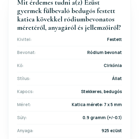
Mit érdemes tudni a(z) Ezüst
gyermek fülbevaló bedugós festett
katica kövekkel ródiumbevonatos
méretéről, anyagáról és jellemzőiről?
Kivitel:
Festett
Bevonat:
Ródium bevonat
Kő:
Cirkónia
Stílus:
Állat
Kapocs:
Stekkeres, bedugós
Méret:
Katica mérete: 7 x 5 mm
Súly:
0.9 gramm (+/-0.1)
Anyaga:
925 ezüst