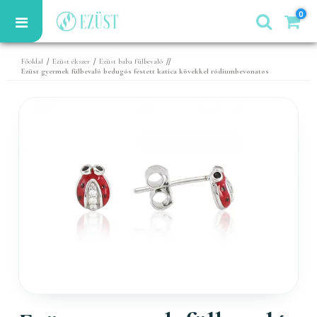
0
/
/
//
Főoldal
Ezüst ékszer
Ezüst baba fülbevaló
Ezüst gyermek fülbevaló bedugós festett katica kövekkel ródiumbevonatos