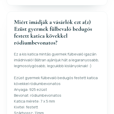
Miért imádják a vásárlók ezt a(z)
Ezüst gyermek fülbevaló bedugós
festett katica kövekkel
ródiumbevonatos?
Ez a kis katica mintás gyermek fülbevaló igazán
imádnivaló! Bátran ajánljuk hát a legaranyosabb,
legmosolygósabb, legcukibb kislányoknak! :)
Ezüst gyermek fülbevaló bedugós festett katica
kövekkel ródiumbevonatos
Anyaga: 925 ezüst
Bevonat: ródiumbevonatos
Katica mérete: 7 x 5 mm
Kivitel: festett
Szárhossz: 11mm