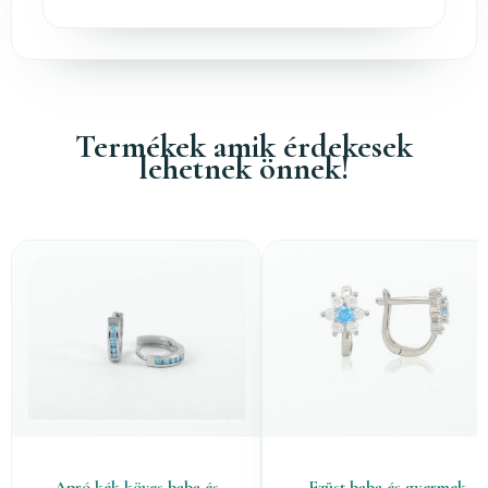
Termékek amik érdekesek
lehetnek önnek!
Apró kék köves baba és
Ezüst baba és gyermek