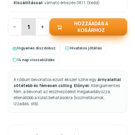
Kiszállítással:
várható érkezés 08.11. (Kedd)
HOZZÁADÁS A
−
+
KOSÁRHOZ
Ingyenes díszdoboz
Hivatalos jótállás
14 nap visszaküldés
A ródium bevonatos ezüst ékszer színe egy
árnyalattal
sötétebb és fémesen csillog
.
Előnyei:
Allergiamentes
fém, a bevonat az elszíneződést megakadályozza,
ellenállóbb a külső behatásokra (kozmetikumok,
izzadás, stb).