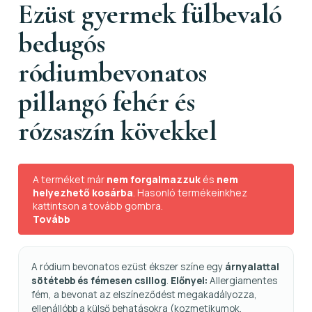
Ezüst gyermek fülbevaló
bedugós
ródiumbevonatos
pillangó fehér és
rózsaszín kövekkel
A terméket már
nem forgalmazzuk
és
nem
helyezhető kosárba
. Hasonló termékeinkhez
kattintson a tovább gombra.
Tovább
A ródium bevonatos ezüst ékszer színe egy
árnyalattal
sötétebb és fémesen csillog
.
Előnyei:
Allergiamentes
fém, a bevonat az elszíneződést megakadályozza,
ellenállóbb a külső behatásokra (kozmetikumok,