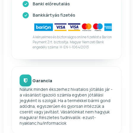
Banki előreutalás
Bankkártyás fizetés
A kényelmes és biztonságos online fizetést a Barion
Payment Zrt. biztosítja. Magyar Nemzeti Bank
engedély száma: H-EN-I-1064/2013
Garancia
Nálunk minden ékszerhez hivatalos jótállás jár -
a vásárlást igazoló számla egyben jótállási
jegyként is szolgál. Ha a termékkel bármi gond
adódna, egyszerűen és gyorsan intézzük a
cserét vagy javítást. Vásárlóinkat nem hagyjuk
magukra! Részletes tudnivalók: ezust-
nyaklanc.hu/informaciok