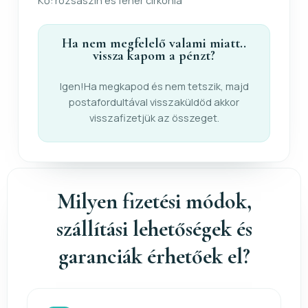
Kő: rózsaszín és fehér cirkónia
Ha nem megfelelő valami miatt..
vissza kapom a pénzt?
Igen!Ha megkapod és nem tetszik, majd
postafordultával visszaküldöd akkor
visszafizetjük az összeget.
Milyen fizetési módok,
szállítási lehetőségek és
garanciák érhetőek el?