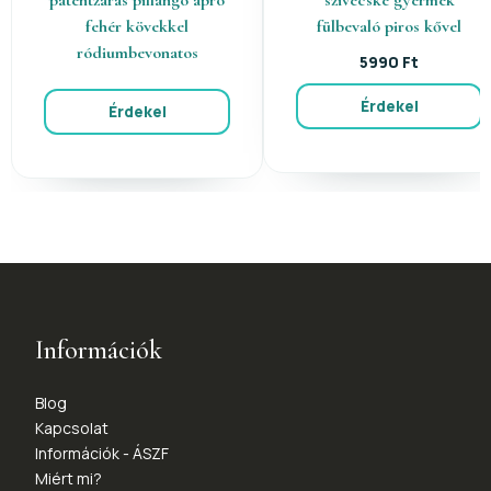
fehér kövekkel
fülbevaló piros kővel
ródiumbevonatos
5990 Ft
Érdekel
Érdekel
Információk
Blog
Kapcsolat
Információk - ÁSZF
Miért mi?