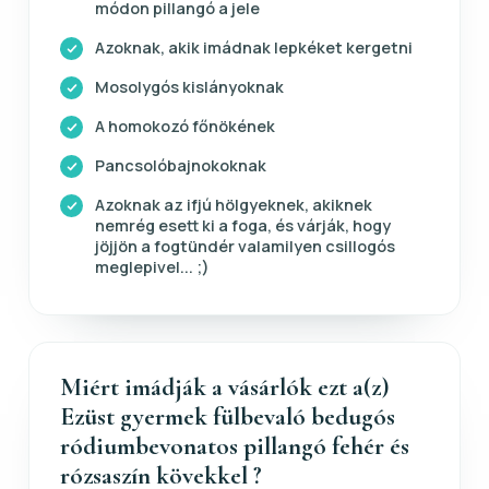
módon pillangó a jele
Azoknak, akik imádnak lepkéket kergetni
Mosolygós kislányoknak
A homokozó főnökének
Pancsolóbajnokoknak
Azoknak az ifjú hölgyeknek, akiknek
nemrég esett ki a foga, és várják, hogy
jöjjön a fogtündér valamilyen csillogós
meglepivel... ;)
Miért imádják a vásárlók ezt a(z)
Ezüst gyermek fülbevaló bedugós
ródiumbevonatos pillangó fehér és
rózsaszín kövekkel ?