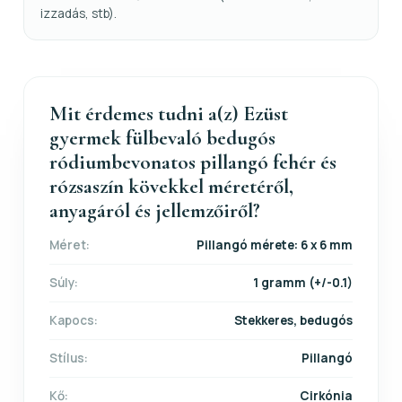
izzadás, stb).
Mit érdemes tudni a(z) Ezüst
gyermek fülbevaló bedugós
ródiumbevonatos pillangó fehér és
rózsaszín kövekkel méretéről,
anyagáról és jellemzőiről?
Méret:
Pillangó mérete: 6 x 6 mm
Súly:
1 gramm (+/-0.1)
Kapocs:
Stekkeres, bedugós
Stílus:
Pillangó
Kő:
Cirkónia