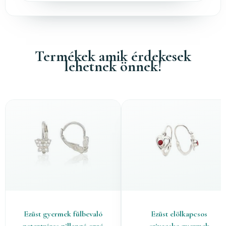
Termékek amik érdekesek
lehetnek önnek!
Ezüst gyermek fülbevaló
Ezüst elölkapcsos
patentzáras pillangó apró
szivecske gyermek