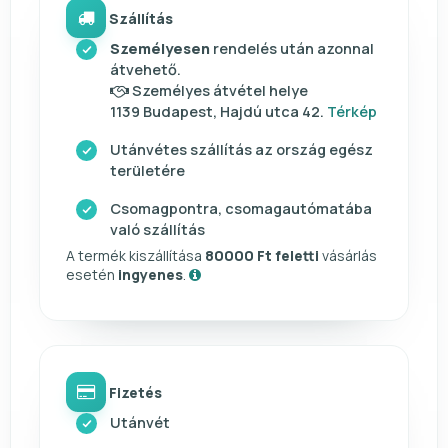
Szállítás
Személyesen
rendelés után azonnal
átvehető.
Személyes átvétel helye
1139 Budapest, Hajdú utca 42.
Térkép
Utánvétes szállítás az ország egész
területére
Csomagpontra, csomagautómatába
való szállítás
A termék kiszállítása
80000 Ft feletti
vásárlás
esetén
ingyenes
.
Fizetés
Utánvét