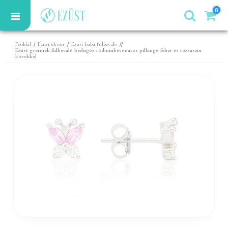
0
/
/
//
Főoldal
Ezüst ékszer
Ezüst baba fülbevaló
Ezüst gyermek fülbevaló bedugós ródiumbevonatos pillangó fehér és rózsaszín
kövekkel