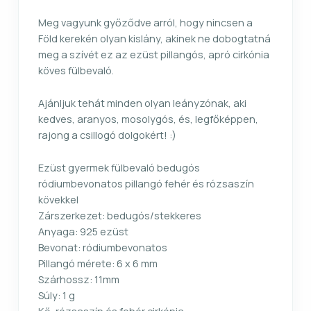
Meg vagyunk győződve arról, hogy nincsen a
Föld kerekén olyan kislány, akinek ne dobogtatná
meg a szívét ez az ezüst pillangós, apró cirkónia
köves fülbevaló.
Ajánljuk tehát minden olyan leányzónak, aki
kedves, aranyos, mosolygós, és, legfőképpen,
rajong a csillogó dolgokért! :)
Ezüst gyermek fülbevaló bedugós
ródiumbevonatos pillangó fehér és rózsaszín
kövekkel
Zárszerkezet: bedugós/stekkeres
Anyaga: 925 ezüst
Bevonat: ródiumbevonatos
Pillangó mérete: 6 x 6 mm
Szárhossz: 11mm
Súly: 1 g