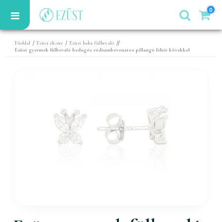
0
/
/
//
Főoldal
Ezüst ékszer
Ezüst baba fülbevaló
Ezüst gyermek fülbevaló bedugós ródiumbevonatos pillangó fehér kövekkel