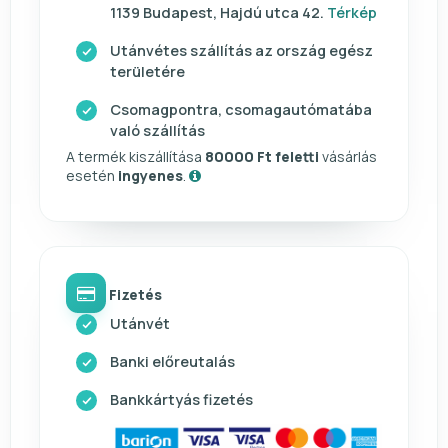
1139 Budapest, Hajdú utca 42.
Térkép
Utánvétes szállítás az ország egész
területére
Csomagpontra, csomagautómatába
való szállítás
A termék kiszállítása
80000 Ft feletti
vásárlás
esetén
ingyenes
.
Fizetés
Utánvét
Banki előreutalás
Bankkártyás fizetés