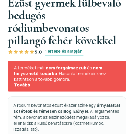
Ezüst gyermek fülbevaló
bedugós
ródiumbevonatos
pillangó fehér kövekkel
1 értékelés alapján
5,0
A terméket már
nem forgalmazzuk
és
nem
helyezhető kosárba
. Hasonló termékeinkhez
kattintson a tovább gombra.
Tovább
A ródium bevonatos ezüst ékszer színe egy
árnyalattal
sötétebb és fémesen csillog
.
Előnyei:
Allergiamentes
fém, a bevonat az elszíneződést megakadályozza,
ellenállóbb a külső behatásokra (kozmetikumok,
izzadás, stb).