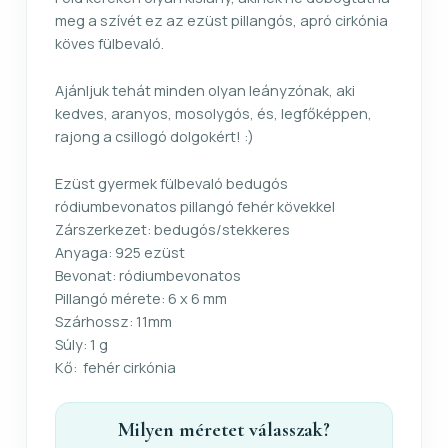
meg a szívét ez az ezüst pillangós, apró cirkónia
köves fülbevaló.
Ajánljuk tehát minden olyan leányzónak, aki
kedves, aranyos, mosolygós, és, legfőképpen,
rajong a csillogó dolgokért! :)
Ezüst gyermek fülbevaló bedugós
ródiumbevonatos pillangó fehér kövekkel
Zárszerkezet: bedugós/stekkeres
Anyaga: 925 ezüst
Bevonat: ródiumbevonatos
Pillangó mérete: 6 x 6 mm
Szárhossz: 11mm
Súly: 1 g
Kő: fehér cirkónia
Milyen méretet válasszak?