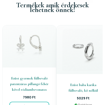
Termékek amik érdekesek
lehetnek önnek!
Ezüst gyermek fülbevaló
patentzáras pillangó fehér
Ezüst baba karika
kővel ródiumbevonatos
fülbevaló, kő nélkül
7980 Ft
5029 Ft
Raktáron