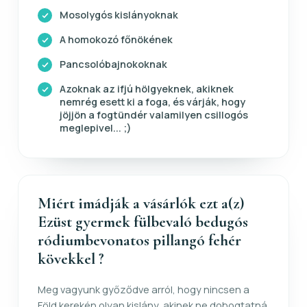
Mosolygós kislányoknak
A homokozó főnökének
Pancsolóbajnokoknak
Azoknak az ifjú hölgyeknek, akiknek
nemrég esett ki a foga, és várják, hogy
jöjjön a fogtündér valamilyen csillogós
meglepivel... ;)
Miért imádják a vásárlók ezt a(z)
Ezüst gyermek fülbevaló bedugós
ródiumbevonatos pillangó fehér
kövekkel ?
Meg vagyunk győződve arról, hogy nincsen a
Föld kerekén olyan kislány, akinek ne dobogtatná