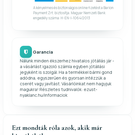
A kényelmes és biztonságos online fizetést a Barion
Payment Zrt. biztosítja. Magyar Nemzeti Bank
engedély száma: H-EN-I-1064/2013
Garancia
Nálunk minden ékszerhez hivatalos jótállás jár -
a vásárlást igazoló számla egyben jótállási
jegyként is szolgál. Ha a termékkel bármi gond
adódna, egyszerűen és gyorsan intézzük a
cserét vagy javítást. Vásárlóinkat nem hagyjuk
magukra! Részletes tudnivalók: ezust-
nyaklanc.hu/informaciok
Ezt mondták róla azok, akik már