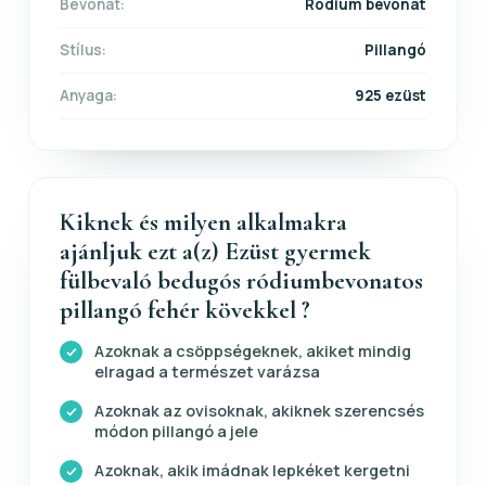
Bevonat:
Ródium bevonat
Stílus:
Pillangó
Anyaga:
925 ezüst
Kiknek és milyen alkalmakra
ajánljuk ezt a(z) Ezüst gyermek
fülbevaló bedugós ródiumbevonatos
pillangó fehér kövekkel ?
Azoknak a csöppségeknek, akiket mindig
elragad a természet varázsa
Azoknak az ovisoknak, akiknek szerencsés
módon pillangó a jele
Azoknak, akik imádnak lepkéket kergetni