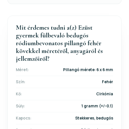
Mit érdemes tudni a(z) Ezüst
gyermek fülbevaló bedugós
ródiumbevonatos pillangó fehér
kövekkel méretéről, anyagáról és
jellemzőiről?
Méret:
Pillangó mérete: 6 x 6 mm
Szín:
Fehér
Kő:
Cirkónia
Súly:
1 gramm (+/-0.1)
Kapocs:
Stekkeres, bedugós