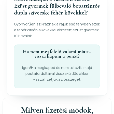
Ezüst gyermek fülbevaló bepattintós
dupla szívecske fehér kövekkel?
Gyönyörűen szikráznak a rájuk eső fényben ezek
a fehér cirkónia kövekkel díszített ezüst gyermek
fülbevalók.
Ha nem megfelelő valami miatt..
vissza kapom a pénzt?
Igen!Ha megkapod és nem tetszik, majd
postafordultával visszaküldöd akkor
visszafizetjük az összeget.
Milyen fizetési módok,