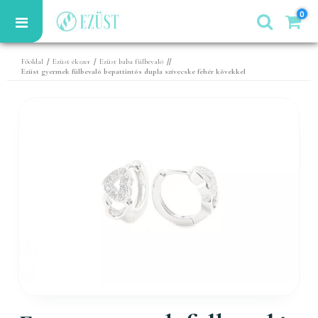
0
/
/
//
Főoldal
Ezüst ékszer
Ezüst baba fülbevaló
Ezüst gyermek fülbevaló bepattintós dupla szívecske fehér kövekkel