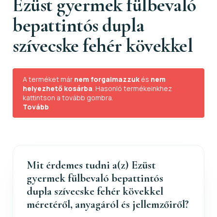
Ezüst gyermek fülbevaló
bepattintós dupla
szívecske fehér kövekkel
A terméket már
nem forgalmazzuk
és
nem
helyezhető kosárba
. Hasonló termékeinkhez
kattintson a tovább gombra.
Tovább
Mit érdemes tudni a(z) Ezüst
gyermek fülbevaló bepattintós
dupla szívecske fehér kövekkel
méretéről, anyagáról és jellemzőiről?