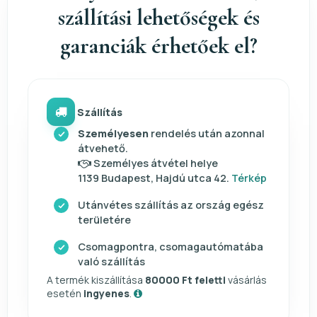
szállítási lehetőségek és
garanciák érhetőek el?
Szállítás
Személyesen
rendelés után azonnal
átvehető.
Személyes átvétel helye
1139 Budapest, Hajdú utca 42.
Térkép
Utánvétes szállítás az ország egész
területére
Csomagpontra, csomagautómatába
való szállítás
A termék kiszállítása
80000 Ft feletti
vásárlás
esetén
ingyenes
.