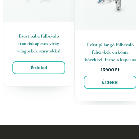
Ezüst baba fülbevaló
franciakapcsos virág
Ezüst pillangó fülbevaló
világoskék szirmokkal
fehér-kék cirkónia
kövekkel, francia kapcsos
Érdekel
13900 Ft
Érdekel