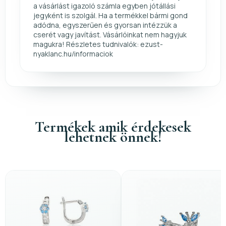
a vásárlást igazoló számla egyben jótállási
jegyként is szolgál. Ha a termékkel bármi gond
adódna, egyszerűen és gyorsan intézzük a
cserét vagy javítást. Vásárlóinkat nem hagyjuk
magukra! Részletes tudnivalók: ezust-
nyaklanc.hu/informaciok
Termékek amik érdekesek
lehetnek önnek!