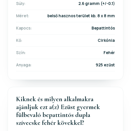
Súly:
2.6 gramm (+/-0.1)
Méret:
belső hasznos terület kb. 8 x 8 mm
Kapocs:
Bepattintós
Kő:
Cirkónia
Szín:
Fehér
Anyaga:
925 ezüst
Kiknek és milyen alkalmakra
ajánljuk ezt a(z) Ezüst gyermek
fülbevaló bepattintós dupla
szívecske fehér kövekkel?