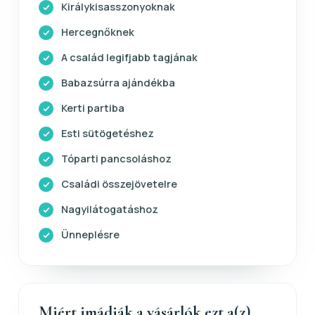
Királykisasszonyoknak
Hercegnőknek
A család legifjabb tagjának
Babazsúrra ajándékba
Kerti partiba
Esti sütögetéshez
Tóparti pancsoláshoz
Családi összejövetelre
Nagyilátogatáshoz
Ünneplésre
Miért imádják a vásárlók ezt a(z)