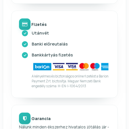
Fizetés
Utánvét
Banki előreutalás
Bankkártyás fizetés
A kényelmes és biztonságos online fizetést a Barion
Payment Zrt. biztosítja. Magyar Nemzeti Bank
engedély száma: H-EN-I-1064/2013
Garancia
Nálunk minden ékszerhez hivatalos jótállás jár -