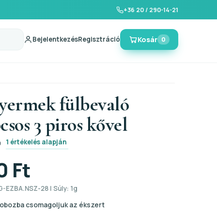
+36 20 / 290-14-21
Bejelentkezés
Regisztráció
Kosár
0
gyermek fülbevaló
csos 3 piros kővel
1 értékelés alapján
0
0 Ft
G-EZBA.NSZ-28 | Súly: 1g
obozba csomagoljuk az ékszert