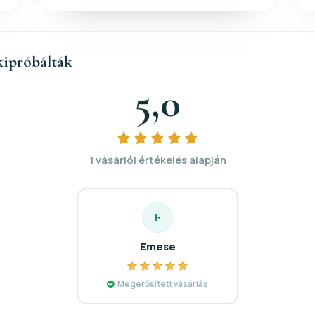
kipróbálták
5,0
1 vásárlói értékelés alapján
E
Emese
Megerősített vásárlás