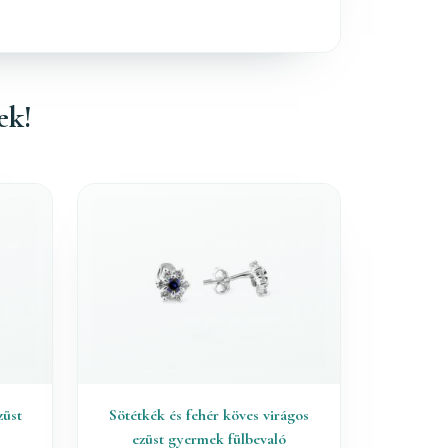
ek!
züst
Sötétkék és fehér köves virágos
ezüst gyermek fülbevaló