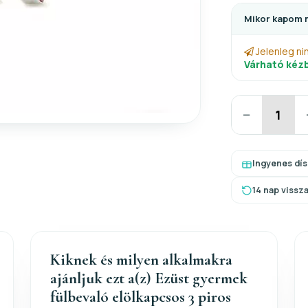
Mikor kapom 
Jelenleg ni
Várható kézb
−
Ingyenes dí
14 nap vissz
Kiknek és milyen alkalmakra
ajánljuk ezt a(z) Ezüst gyermek
fülbevaló elölkapcsos 3 piros