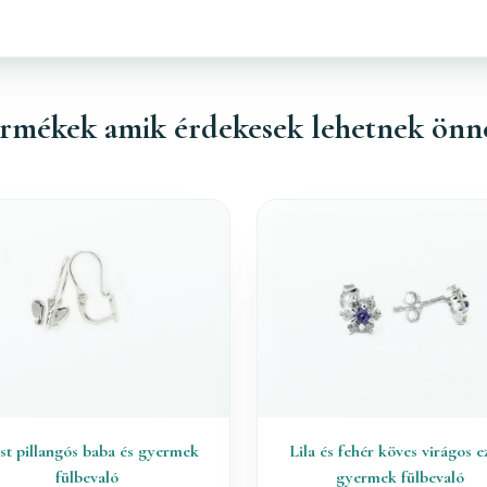
rmékek amik érdekesek lehetnek önn
st pillangós baba és gyermek
Lila és fehér köves virágos e
fülbevaló
gyermek fülbevaló