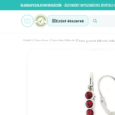
BLOG
KAPCSOLAT
INFORMÁCIÓK - ÁSZF
MIÉRT MI?
SZEMÉLYES ÁTVÉTELI
Ezüst ékszerek
/
/
//
Főoldal
Ezüst ékszer
Ezüst baba fülbevaló
Ezüst gyermek fülbevaló elölk