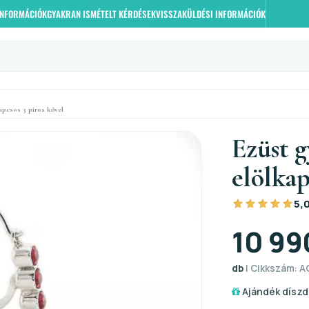
 INFORMÁCIÓK
GYAKRAN ISMÉTELT KÉRDÉSEK
VISSZAKÜLDÉSI INFORMÁCIÓK
apcsos 3 piros kővel
Ezüst 
elölkap
5,
10 99
db
| Cikkszám: A
Ajándék díszd