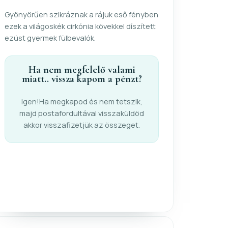
Gyönyörűen szikráznak a rájuk eső fényben
ezek a világoskék cirkónia kövekkel díszített
ezüst gyermek fülbevalók.
Ha nem megfelelő valami
miatt.. vissza kapom a pénzt?
Igen!Ha megkapod és nem tetszik,
majd postafordultával visszaküldöd
akkor visszafizetjük az összeget.