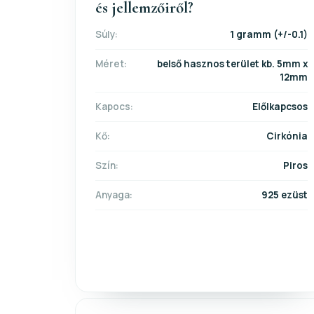
és jellemzőiről?
Súly:
1 gramm (+/-0.1)
Méret:
belső hasznos terület kb. 5mm x
12mm
Kapocs:
Előlkapcsos
Kő:
Cirkónia
Szín:
Piros
Anyaga:
925 ezüst