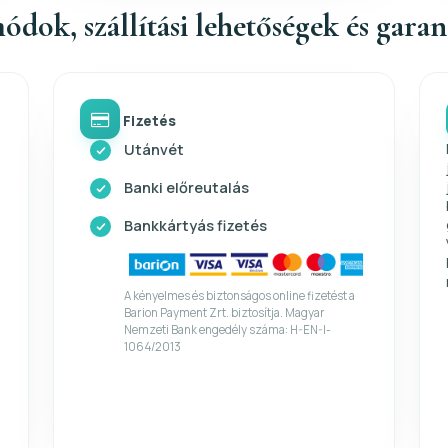
ódok, szállítási lehetőségek és gara
Fizetés
Utánvét
Banki előreutalás
Bankkártyás fizetés
A kényelmes és biztonságos online fizetést a
Barion Payment Zrt. biztosítja. Magyar
Nemzeti Bank engedély száma: H-EN-I-
1064/2013