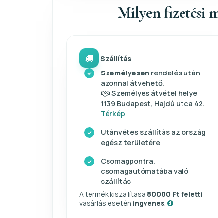
Milyen fizetési m
Szállítás
Személyesen
rendelés után
azonnal átvehető.
Személyes átvétel helye
1139 Budapest, Hajdú utca 42.
Térkép
Utánvétes szállítás az ország
egész területére
Csomagpontra,
csomagautómatába való
szállítás
A termék kiszállítása
80000 Ft feletti
vásárlás esetén
ingyenes
.