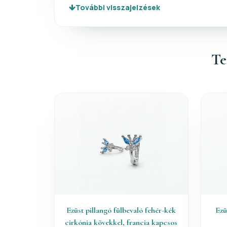
További visszajelzések
Te
Ezüst pillangó fülbevaló fehér-kék
Ezü
cirkónia kövekkel, francia kapcsos