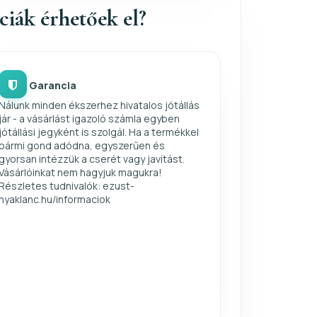
nciák érhetőek el?
Garancia
Nálunk minden ékszerhez hivatalos jótállás
jár - a vásárlást igazoló számla egyben
jótállási jegyként is szolgál. Ha a termékkel
bármi gond adódna, egyszerűen és
gyorsan intézzük a cserét vagy javítást.
Vásárlóinkat nem hagyjuk magukra!
Részletes tudnivalók: ezust-
nyaklanc.hu/informaciok