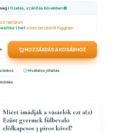
meg |
Fizetés, szállítás bővebben
ncs raktáron.
esítés 1 hét
a beszerzéstől függően.
+
HOZZÁADÁS A KOSÁRHOZ
szdoboz
Hivatalos jótállás
aküldés
Miért imádják a vásárlók ezt a(z)
Ezüst gyermek fülbevaló
elölkapcsos 3 piros kővel?