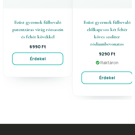
Ezüst gyermek fülbevaló
Ezüst gyermek fülbevaló
patentzáras virág rózsaszín
előlkapcsos két fehér
és fehér kövekkel
köves szoliter
ródiumbevonatos
6990 Ft
9290 Ft
Érdekel
Raktáron
Érdekel