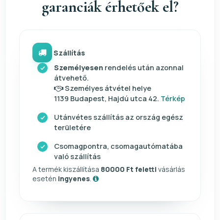
garanciák érhetőek el?
Szállítás
Személyesen
rendelés után azonnal
átvehető.
Személyes átvétel helye
1139 Budapest, Hajdú utca 42.
Térkép
Utánvétes szállítás az ország egész
területére
Csomagpontra, csomagautómatába
való szállítás
A termék kiszállítása
80000 Ft feletti
vásárlás
esetén
ingyenes
.