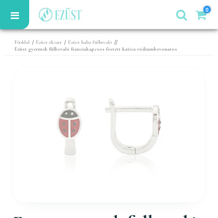
0
/
/
//
Főoldal
Ezüst ékszer
Ezüst baba fülbevaló
Ezüst gyermek fülbevaló franciakapcsos festett katica ródiumbevonatos