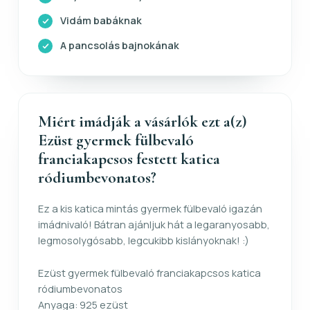
Vidám babáknak
A pancsolás bajnokának
Miért imádják a vásárlók ezt a(z)
Ezüst gyermek fülbevaló
franciakapcsos festett katica
ródiumbevonatos?
Ez a kis katica mintás gyermek fülbevaló igazán
imádnivaló! Bátran ajánljuk hát a legaranyosabb,
legmosolygósabb, legcukibb kislányoknak! :)
Ezüst gyermek fülbevaló franciakapcsos katica
ródiumbevonatos
Anyaga: 925 ezüst