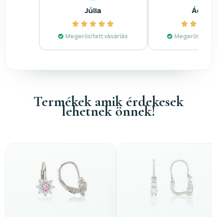
Júlia
Ádám
Megerősített vásárlás
Megerősített v
Termékek amik érdekesek
lehetnek önnek!