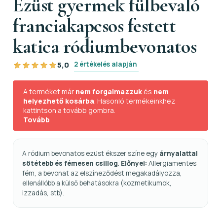
Ezüst gyermek fülbevaló
franciakapcsos festett
katica ródiumbevonatos
2 értékelés alapján
5,0
A terméket már
nem forgalmazzuk
és
nem
helyezhető kosárba
. Hasonló termékeinkhez
kattintson a tovább gombra.
Tovább
A ródium bevonatos ezüst ékszer színe egy
árnyalattal
sötétebb és fémesen csillog
.
Előnyei:
Allergiamentes
fém, a bevonat az elszíneződést megakadályozza,
ellenállóbb a külső behatásokra (kozmetikumok,
izzadás, stb).