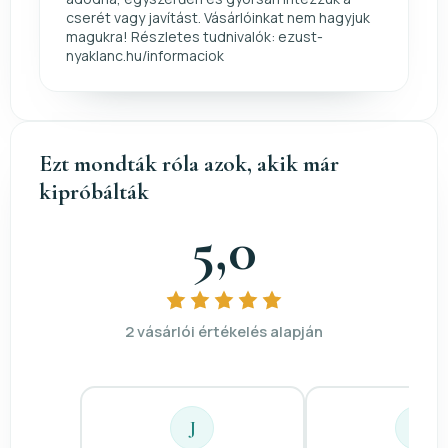
cserét vagy javítást. Vásárlóinkat nem hagyjuk
magukra! Részletes tudnivalók: ezust-
nyaklanc.hu/informaciok
Ezt mondták róla azok, akik már
kipróbálták
5,0
2 vásárlói értékelés alapján
J
Á