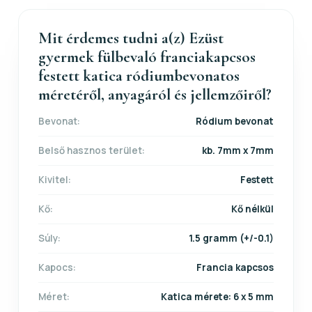
Mit érdemes tudni a(z) Ezüst
gyermek fülbevaló franciakapcsos
festett katica ródiumbevonatos
méretéről, anyagáról és jellemzőiről?
Bevonat:
Ródium bevonat
Belső hasznos terület:
kb. 7mm x 7mm
Kivitel:
Festett
Kő:
Kő nélkül
Súly:
1.5 gramm (+/-0.1)
Kapocs:
Francia kapcsos
Méret:
Katica mérete: 6 x 5 mm