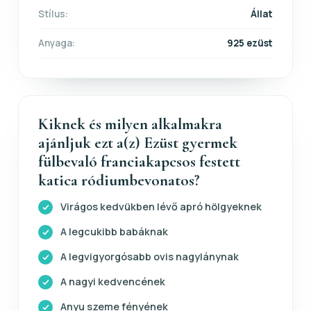
Stílus:
Állat
Anyaga:
925 ezüst
Kiknek és milyen alkalmakra
ajánljuk ezt a(z) Ezüst gyermek
fülbevaló franciakapcsos festett
katica ródiumbevonatos?
Virágos kedvükben lévő apró hölgyeknek
A legcukibb babáknak
A legvigyorgósabb ovis nagylánynak
A nagyi kedvencének
Anyu szeme fényének