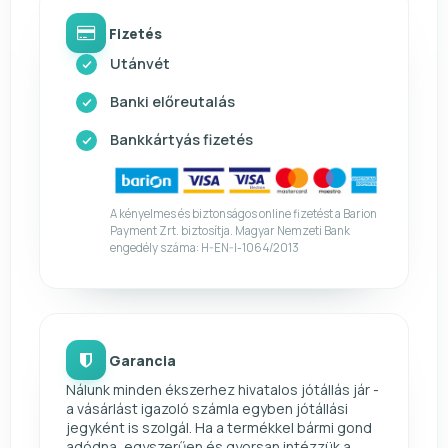
Fizetés
Utánvét
Banki előreutalás
Bankkártyás fizetés
A kényelmes és biztonságos online fizetést a Barion
Payment Zrt. biztosítja. Magyar Nemzeti Bank
engedély száma: H-EN-I-1064/2013
Garancia
Nálunk minden ékszerhez hivatalos jótállás jár -
a vásárlást igazoló számla egyben jótállási
jegyként is szolgál. Ha a termékkel bármi gond
adódna, egyszerűen és gyorsan intézzük a