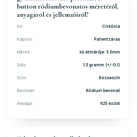
button ródiumbevonatos méretéről,
anyagáról és jellemzőiről?
Kő:
Cirkónia
Kapocs:
Patentzáras
Méret:
kő átmérője: 3.5mm
Súly:
1.3 gramm (+/-0.1)
Szín:
Rózsaszín
Bevonat:
Ródium bevonat
Anyaga:
925 ezüst