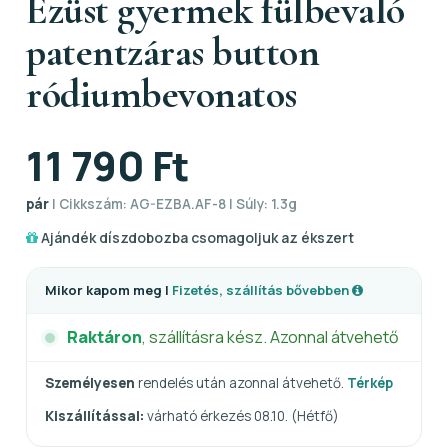
Ezüst gyermek fülbevaló
patentzáras button
ródiumbevonatos
11 790 Ft
pár
| Cikkszám: AG-EZBA.AF-8 | Súly: 1.3g
Ajándék díszdobozba csomagoljuk az ékszert
Mikor kapom meg |
Fizetés, szállítás bővebben
Raktáron
, szállításra kész. Azonnal átvehető
Személyesen
rendelés után azonnal átvehető.
Térkép
Kiszállítással:
várható érkezés 08.10. (Hétfő)