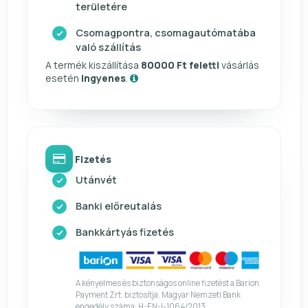
területére
Csomagpontra, csomagautómatába
való szállítás
A termék kiszállítása
80000 Ft feletti
vásárlás
esetén
ingyenes
.
Fizetés
Utánvét
Banki előreutalás
Bankkártyás fizetés
A kényelmes és biztonságos online fizetést a Barion
Payment Zrt. biztosítja. Magyar Nemzeti Bank
engedély száma: H-EN-I-1064/2013