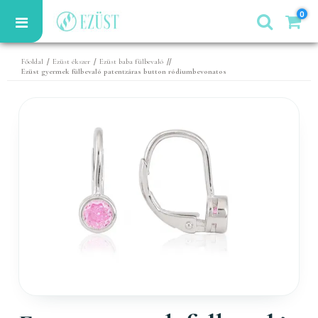
0
/
/
//
Főoldal
Ezüst ékszer
Ezüst baba fülbevaló
Ezüst gyermek fülbevaló patentzáras button ródiumbevonatos