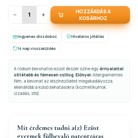
HOZZÁADÁS A
−
+
KOSÁRHOZ
Ingyenes díszdoboz
Hivatalos jótállás
14 nap visszaküldés
A ródium bevonatos ezüst ékszer színe egy
árnyalattal
sötétebb és fémesen csillog
.
Előnyei:
Allergiamentes
fém, a bevonat az elszíneződést megakadályozza,
ellenállóbb a külső behatásokra (kozmetikumok,
izzadás, stb).
Mit érdemes tudni a(z) Ezüst
gyermek fülbevaló patentzáras