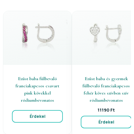
Ezüst baba fülbevaló
Ezüst baba és gyermek
franciakapcsos csavart
fülbevaló franciakapcsos
pink kövekkel
fehér köves szívben szív
ródiumbevonatos
ródiumbevonatos
11190 Ft
Érdekel
Érdekel