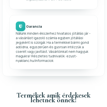
Garancia
Nálunk minden ékszerhez hivatalos jótállás jár -
a vásárlást igazoló számla egyben jótállási
jegyként is szolgál. Ha a termékkel bármi gond
adódna, egyszerűen és gyorsan intézzük a
cserét vagy javítást. Vásárlóinkat nem hagyjuk
magukra! Részletes tudnivalók: ezust-
nyaklanc.hu/informaciok
Termékek amik érdekesek
lehetnek önnek!