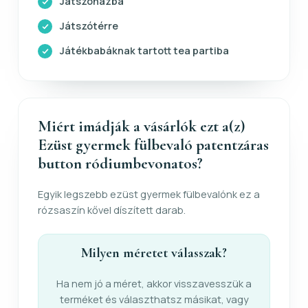
Játszóházba
Játszótérre
Játékbabáknak tartott tea partiba
Miért imádják a vásárlók ezt a(z)
Ezüst gyermek fülbevaló patentzáras
button ródiumbevonatos?
Egyik legszebb ezüst gyermek fülbevalónk ez a
rózsaszín kővel díszített darab.
Milyen méretet válasszak?
Ha nem jó a méret, akkor visszavesszük a
terméket és választhatsz másikat, vagy