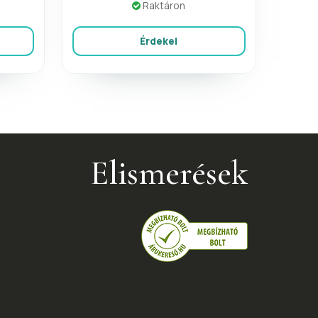
Raktáron
Érdekel
Elismerések