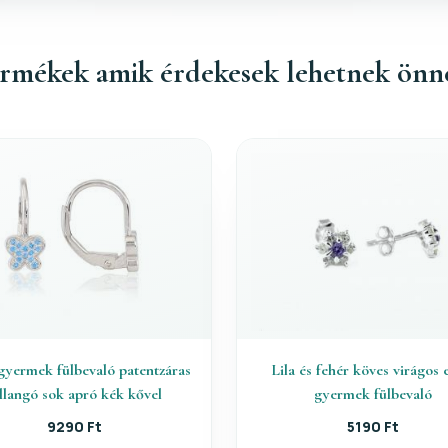
rmékek amik érdekesek lehetnek önn
gyermek fülbevaló patentzáras
Lila és fehér köves virágos 
illangó sok apró kék kővel
gyermek fülbevaló
9290 Ft
5190 Ft