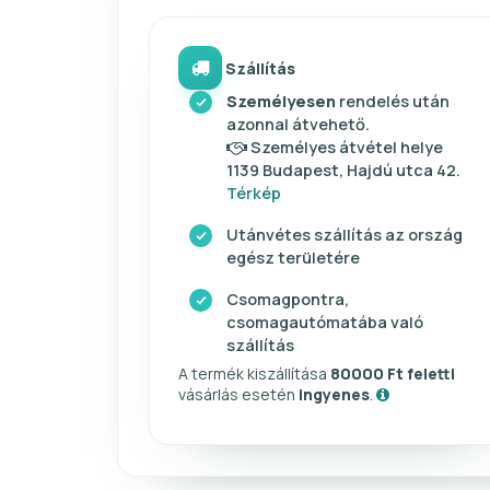
Szállítás
Személyesen
rendelés után
azonnal átvehető.
Személyes átvétel helye
1139 Budapest, Hajdú utca 42.
Térkép
Utánvétes szállítás az ország
egész területére
Csomagpontra,
csomagautómatába való
szállítás
A termék kiszállítása
80000 Ft feletti
vásárlás esetén
ingyenes
.