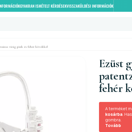
 INFORMÁCIÓK
GYAKRAN ISMÉTELT KÉRDÉSEK
VISSZAKÜLDÉSI INFORMÁCIÓK
tzáras virág pink és fehér kövekkel
Ezüst 
patentz
fehér 
A terméket m
kosárba
. Ha
gombra.
Tovább