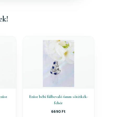
ek!
ezüst
Ezüst bébi fülbevaló 6mm sötétkék-
fehér
6690 Ft