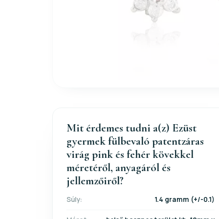
Mit érdemes tudni a(z) Ezüst
gyermek fülbevaló patentzáras
virág pink és fehér kövekkel
méretéről, anyagáról és
jellemzőiről?
Súly:
1.4 gramm (+/-0.1)