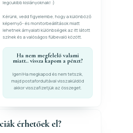
legcukibb kislányoknak! :)
Kérünk, vedd figyelembe, hogy a különböző
képernyő- és monitorbeállítások miatt
lehetnek árnyalati különbségek az itt látott
színek és a valóságos fülbevaló között.
Ha nem megfelelő valami
miatt.. vissza kapom a pénzt?
Igen!Ha megkapod és nem tetszik,
majd postafordultával visszaküldöd
akkor visszafizetjük az összeget.
nciák érhetőek el?