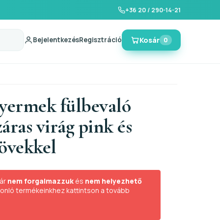
+36 20 / 290-14-21
Bejelentkezés
Regisztráció
Kosár
0
gyermek fülbevaló
áras virág pink és
kövekkel
ár
nem forgalmazzuk
és
nem helyezhető
sonló termékeinkhez kattintson a tovább