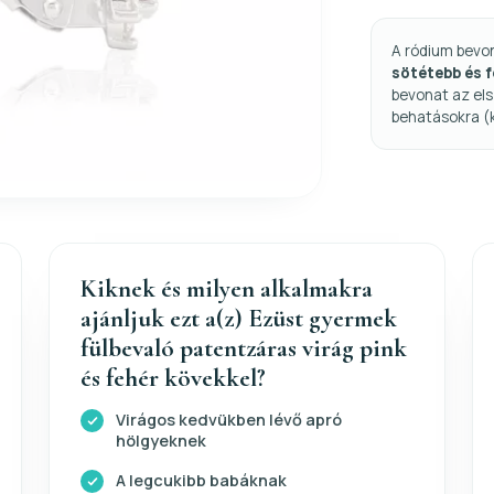
A ródium bevo
sötétebb és 
bevonat az els
behatásokra (
Kiknek és milyen alkalmakra
ajánljuk ezt a(z) Ezüst gyermek
fülbevaló patentzáras virág pink
és fehér kövekkel?
Virágos kedvükben lévő apró
hölgyeknek
A legcukibb babáknak