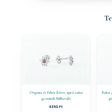
Te
Orgona és fehér köves apró ezüst
Ezüst 
gyermek fülbevaló
p
6390 Ft