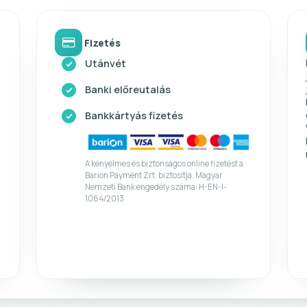
Fizetés
Utánvét
Banki előreutalás
Bankkártyás fizetés
A kényelmes és biztonságos online fizetést a
Barion Payment Zrt. biztosítja. Magyar
Nemzeti Bank engedély száma: H-EN-I-
1064/2013