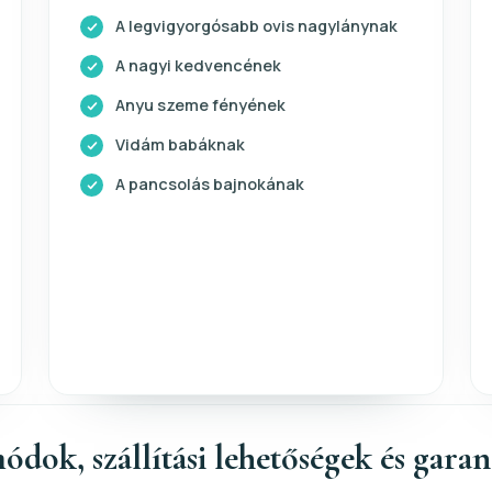
A legvigyorgósabb ovis nagylánynak
A nagyi kedvencének
Anyu szeme fényének
Vidám babáknak
A pancsolás bajnokának
ódok, szállítási lehetőségek és gara