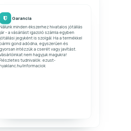
Garancia
Nálunk minden ékszerhez hivatalos jótállás
jár - a vásárlást igazoló számla egyben
jótállási jegyként is szolgál. Ha a termékkel
bármi gond adódna, egyszerűen és
gyorsan intézzük a cserét vagy javítást.
Vásárlóinkat nem hagyjuk magukra!
Részletes tudnivalók: ezust-
nyaklanc.hu/informaciok