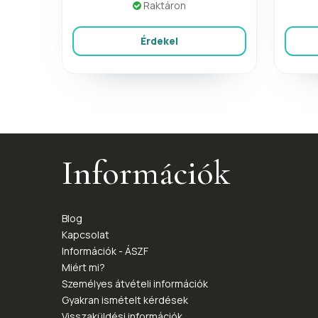
Raktáron
Érdekel
Információk
Blog
Kapcsolat
Információk - ÁSZF
Miért mi?
Személyes átvételi információk
Gyakran ismételt kérdések
Visszaküldési információk