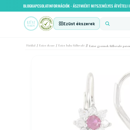
BLOG
KAPCSOLAT
INFORMÁCIÓK - ÁSZF
MIÉRT MI?
SZEMÉLYES ÁTVÉTELI
Ezüst ékszerek
/
/
//
Főoldal
Ezüst ékszer
Ezüst baba fülbevaló
Ezüst gyermek fülbevaló paten