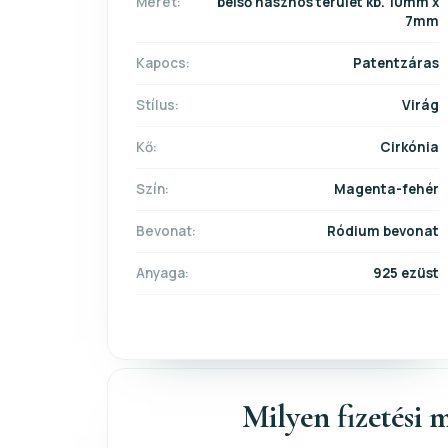
Méret:
belső hasznos terület kb. 10mm x
7mm
Kapocs:
Patentzáras
Stílus:
Virág
Kő:
Cirkónia
Szín:
Magenta-fehér
Bevonat:
Ródium bevonat
Anyaga:
925 ezüst
Milyen fizetési m