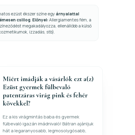
natos ezüst ékszer színe egy
árnyalattal
fémesen csillog
.
Előnyei:
Allergiamentes fém, a
zíneződést megakadályozza, ellenállóbb a külső
kozmetikumok, izzadás, stb).
Miért imádják a vásárlók ezt a(z)
Ezüst gyermek fülbevaló
patentzáras virág pink és fehér
kövekkel?
Ez a kis virágmintás baba és gyermek
fülbevaló igazán imádnivaló! Bátran ajánljuk
hát a legaranyosabb, legmosolygósabb,