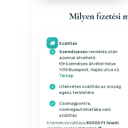
Milyen fizetési m
Szállítás
Személyesen
rendelés után
azonnal átvehető.
Személyes átvétel helye
1139 Budapest, Hajdú utca 42.
Térkép
Utánvétes szállítás az ország
egész területére
Csomagpontra,
csomagautómatába való
szállítás
A termék kiszállítása
80000 Ft feletti