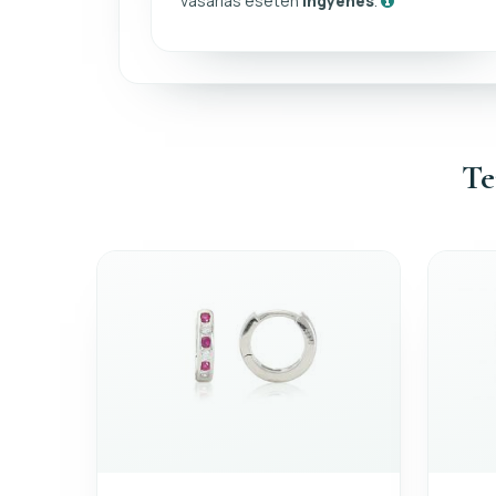
vásárlás esetén
ingyenes
.
Te