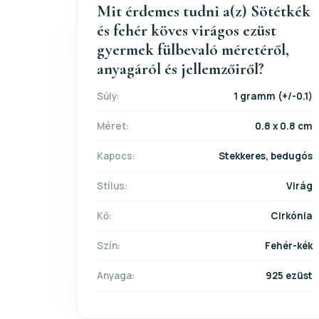
Mit érdemes tudni a(z) Sötétkék
és fehér köves virágos ezüst
gyermek fülbevaló méretéről,
anyagáról és jellemzőiről?
Súly:
1 gramm (+/-0.1)
Méret:
0.8 x 0.8 cm
Kapocs:
Stekkeres, bedugós
Stílus:
Virág
Kő:
Cirkónia
Szín:
Fehér-kék
Anyaga:
925 ezüst