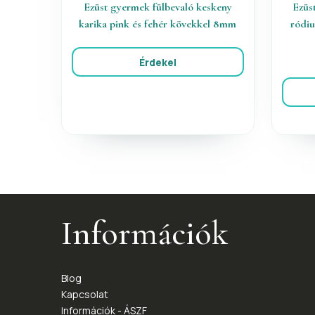
Ezüst gyermek fülbevaló keskeny
Ezüs
karika pink és fehér kövekkel 8mm
ródiu
Érdekel
Információk
Blog
Kapcsolat
Információk - ÁSZF