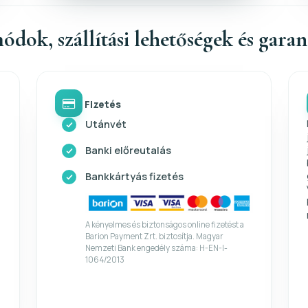
ódok, szállítási lehetőségek és gara
Fizetés
Utánvét
Banki előreutalás
Bankkártyás fizetés
A kényelmes és biztonságos online fizetést a
Barion Payment Zrt. biztosítja. Magyar
Nemzeti Bank engedély száma: H-EN-I-
1064/2013