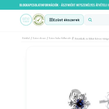
BLOG
KAPCSOLAT
INFORMÁCIÓK - ÁSZF
MIÉRT MI?
SZEMÉLYES ÁTVÉTELI
Ezüst ékszerek
/
/
//
Főoldal
Ezüst ékszer
Ezüst baba fülbevaló
Sötétkék és fehér köves virág