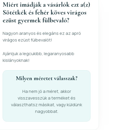
Miért imádják a vásárlók ezt a(z)
Sötétkék és fehér köves virágos
ezüst gyermek fülbevaló?
Nagyon aranyos és elegáns ez az apró
virágos ezüst fülbevalót!
Ajánljuk a legcukibb, legaranyosabb
kislányoknak!
Milyen méretet válasszak?
Ha nem jó a méret, akkor
visszavesszük a terméket és
választhatsz másikat, vagy küldünk
nagyobbat.