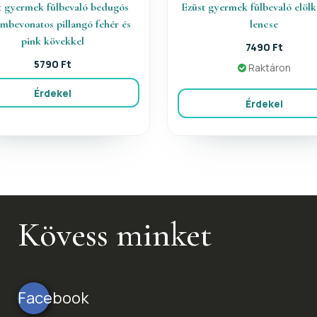
t gyermek fülbevaló bedugós
Ezüst gyermek fülbevaló elöl
mbevonatos pillangó fehér és
lencse
pink kövekkel
7490 Ft
5790 Ft
Raktáron
Érdekel
Érdekel
Kövess minket
Facebook