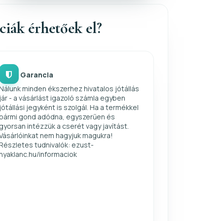
nciák érhetőek el?
Garancia
Nálunk minden ékszerhez hivatalos jótállás
jár - a vásárlást igazoló számla egyben
jótállási jegyként is szolgál. Ha a termékkel
bármi gond adódna, egyszerűen és
gyorsan intézzük a cserét vagy javítást.
Vásárlóinkat nem hagyjuk magukra!
Részletes tudnivalók: ezust-
nyaklanc.hu/informaciok