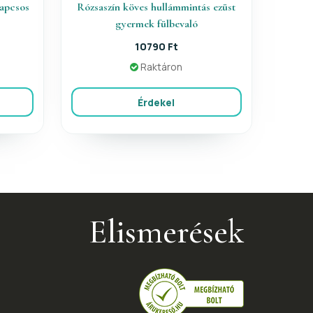
kapcsos
Rózsaszín köves hullámmintás ezüst
gyermek fülbevaló
10790 Ft
Raktáron
Érdekel
Elismerések