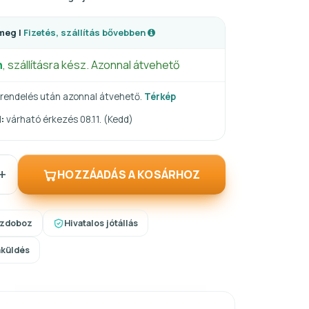
meg |
Fizetés, szállítás bővebben
n
, szállításra kész. Azonnal átvehető
rendelés után azonnal átvehető.
Térkép
:
várható érkezés 08.11. (Kedd)
+
HOZZÁADÁS A KOSÁRHOZ
szdoboz
Hivatalos jótállás
aküldés