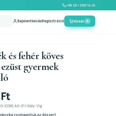
+36 20 / 290-14-21
Bejelentkezés
Regisztráció
Kosár
0
k és fehér köves
s ezüst gyermek
ló
 Ft
G-EZBE.AG-31 | Súly: 1.1g
obozba csomagoljuk az ékszert