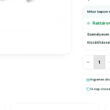
Mikor kapom 
Raktáro
Személyesen
Kiszállítással
−
Ingyenes dí
14 nap vissz