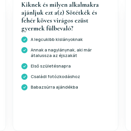
Kiknek és milyen alkalmakra
ajánljuk ezt a(z) Sötétkék és
fehér köves virágos ezüst
gyermek fülbevaló?
A legcukibb kislányoknak
Annak a nagylánynak, aki már
átalussza az éjszakát
Első születésnapra
Családi fotózkodáshoz
Babazsúrra ajándékba