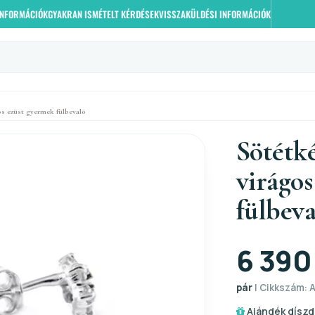
 INFORMÁCIÓK
GYAKRAN ISMÉTELT KÉRDÉSEK
VISSZAKÜLDÉSI INFORMÁCIÓK
os ezüst gyermek fülbevaló
Sötétké
virágo
fülbeva
6 390
pár
| Cikkszám: A
Ajándék díszd