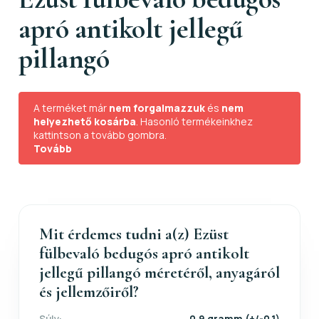
apró antikolt jellegű
pillangó
A terméket már
nem forgalmazzuk
és
nem
helyezhető kosárba
. Hasonló termékeinkhez
kattintson a tovább gombra.
Tovább
Mit érdemes tudni a(z) Ezüst
fülbevaló bedugós apró antikolt
jellegű pillangó méretéről, anyagáról
és jellemzőiről?
Súly:
0.9 gramm (+/-0.1)