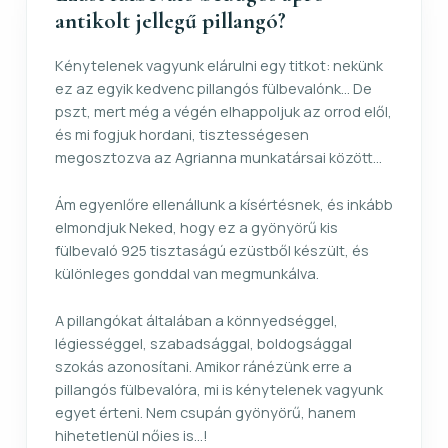
antikolt jellegű pillangó?
Kénytelenek vagyunk elárulni egy titkot: nekünk
ez az egyik kedvenc pillangós fülbevalónk... De
pszt, mert még a végén elhappoljuk az orrod elől,
és mi fogjuk hordani, tisztességesen
megosztozva az Agrianna munkatársai között...
Ám egyenlőre ellenállunk a kísértésnek, és inkább
elmondjuk Neked, hogy ez a gyönyörű kis
fülbevaló 925 tisztaságú ezüstből készült, és
különleges gonddal van megmunkálva.
A pillangókat általában a könnyedséggel,
légiességgel, szabadsággal, boldogsággal
szokás azonosítani. Amikor ránézünk erre a
pillangós fülbevalóra, mi is kénytelenek vagyunk
egyet érteni. Nem csupán gyönyörű, hanem
hihetetlenül nőies is...!