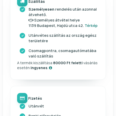
Szállítás
Személyesen
rendelés után azonnal
átvehető.
Személyes átvétel helye
1139 Budapest, Hajdú utca 42.
Térkép
Utánvétes szállítás az ország egész
területére
Csomagpontra, csomagautómatába
való szállítás
A termék kiszállítása
80000 Ft feletti
vásárlás
esetén
ingyenes
.
Fizetés
Utánvét
Banki előreutalás