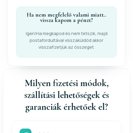
Ha nem megfelelő valami miatt..
vissza kapom a pénzt?
Igen!Ha megkapod és nem tetszik, majd
postafordultával visszaküldöd akkor
visszafizetjük az összeget.
Milyen fizetési módok,
szállítási lehetőségek és
garanciák érhetőek el?