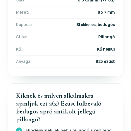
Méret:
8 x 7 mm
Kapocs:
Stekkeres, bedugós
Stílus:
Pillangó
Kő:
Kő nélkül
Anyaga:
925 ezüst
Kiknek és milyen alkalmakra
ajánljuk ezt a(z) Ezüst fülbevaló
bedugós apró antikolt jellegű
pillangó?
Mindenkinek, akinek a pillangó a kedvenc