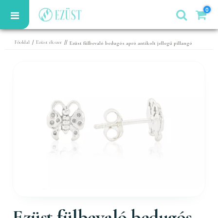
0
/
//
Főoldal
Ezüst ékszer
Ezüst fülbevaló bedugós apró antikolt jellegű pillangó
Ezüst fülbevaló bedugós