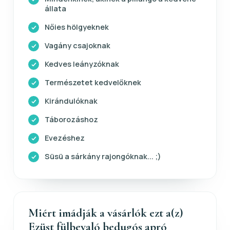
állata
Nőies hölgyeknek
Vagány csajoknak
Kedves leányzóknak
Természetet kedvelőknek
Kirándulóknak
Táborozáshoz
Evezéshez
Süsü a sárkány rajongóknak... ;)
Miért imádják a vásárlók ezt a(z)
Ezüst fülbevaló bedugós apró