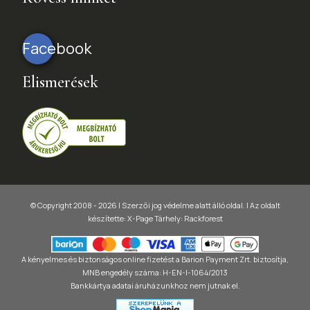
Facebook
Elismerések
© Copyright 2008 - 2026 | Szerzői jog védelme alatt álló oldal. |
Az oldalt
készítette:
X-Page
Tárhely: Rackforest
A kényelmes és biztonságos online fizetést a Barion Payment Zrt. biztosítja,
MNB engedély száma: H-EN-I-1064/2013
Bankkártya adatai áruházunkhoz nem jutnak el.