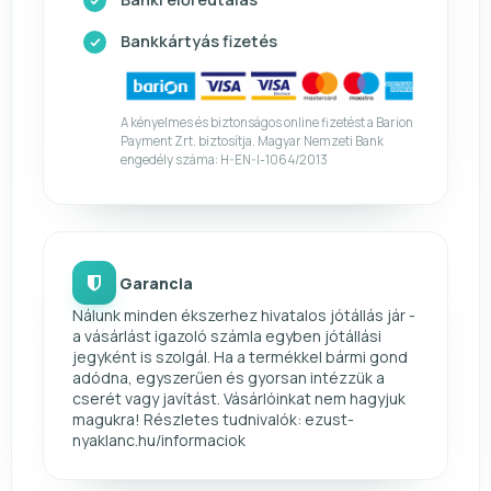
Bankkártyás fizetés
A kényelmes és biztonságos online fizetést a Barion
Payment Zrt. biztosítja. Magyar Nemzeti Bank
engedély száma: H-EN-I-1064/2013
Garancia
Nálunk minden ékszerhez hivatalos jótállás jár -
a vásárlást igazoló számla egyben jótállási
jegyként is szolgál. Ha a termékkel bármi gond
adódna, egyszerűen és gyorsan intézzük a
cserét vagy javítást. Vásárlóinkat nem hagyjuk
magukra! Részletes tudnivalók: ezust-
nyaklanc.hu/informaciok